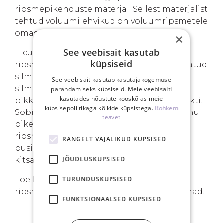
ripsmepikenduste materjal. Sellest materjalist
tehtud volüümilehvikud on volüümripsmetele
omaselt tumedad.
×
See veebisait kasutab
L-curl on terava nurgaga ja isikupärane
küpsiseid
ripsmepikenduste kaarduvus. See loob avatud
silma efekti ning tõstab langevaid
See veebisait kasutab kasutajakogemuse
silmalaugusid visuaalselt. Juba lühemad
parandamiseks küpsiseid. Meie veebisaiti
kasutades nõustute kooskõlas meie
pikkused loovad kassisilma/oravasilma efekti.
küpsisepoliitikaga kõikide küpsistega.
Rohkem
Sobib hästi ka laineri-efekti loomiseks. Tänu
teavet
pikemale kontaktpinnale naturaalsetel
ripsmetel on L-curlil ka mõnevõrra parem
RANGELT VAJALIKUD KÜPSISED
püsivus. Soovitame L-curli puhul kasutada
JÕUDLUSKÜPSISED
kitsamaid lehvikuid.
TURUNDUSKÜPSISED
Loe lisaks, miks
valmislehvikud
on
ripsmetehnikute seas järjest populaarsemad.
FUNKTSIONAALSED KÜPSISED