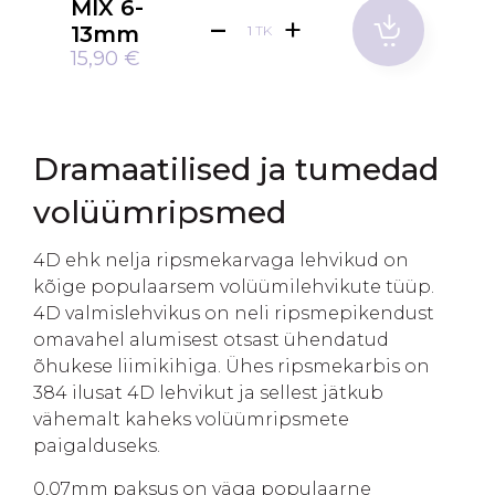
MIX 6-
13mm
TK
15,90 €
Dramaatilised ja tumedad
volüümripsmed
4D ehk nelja ripsmekarvaga lehvikud on
kõige populaarsem volüümilehvikute tüüp.
4D valmislehvikus on neli ripsmepikendust
omavahel alumisest otsast ühendatud
õhukese liimikihiga. Ühes ripsmekarbis on
384 ilusat 4D lehvikut ja sellest jätkub
vähemalt kaheks volüümripsmete
paigalduseks.
0,07mm paksus on väga populaarne