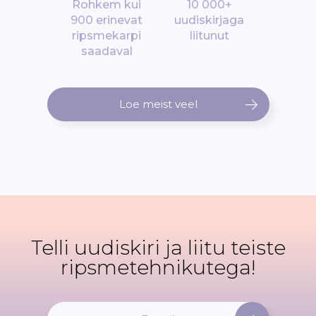
Rohkem kui
10 000+
900 erinevat
uudiskirjaga
ripsmekarpi
liitunut
saadaval
Loe meist veel
Telli uudiskiri ja liitu teiste
ripsmetehnikutega!
L