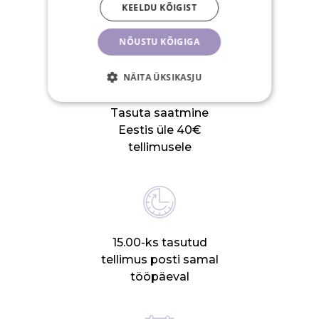
KEELDU KÕIGIST
SINU EELISED
NÕUSTU KÕIGIGA
NÄITA ÜKSIKASJU
Tasuta saatmine
Eestis üle 40€
tellimusele
15.00-ks tasutud
tellimus posti samal
tööpäeval