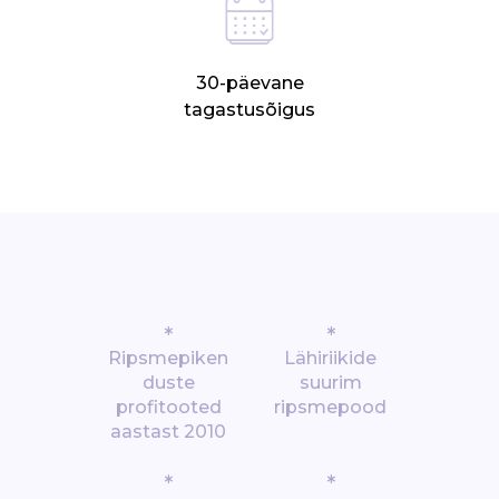
30-päevane
tagastusõigus
*
*
Ripsmepiken
Lähiriikide
duste
suurim
profitooted
ripsmepood
aastast 2010
*
*