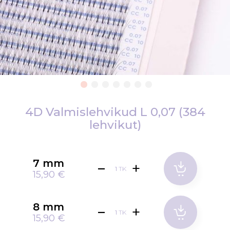
Skip
to
4D Valmislehvikud L 0,07 (384
the
lehvikut)
beginning
of
the
7 mm
images
TK
15,90 €
gallery
8 mm
TK
15,90 €