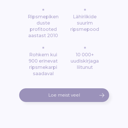
*
*
Ripsmepiken
Lähiriikide
duste
suurim
profitooted
ripsmepood
aastast 2010
*
*
Rohkem kui
10 000+
900 erinevat
uudiskirjaga
ripsmekarpi
liitunut
saadaval
Loe meist veel