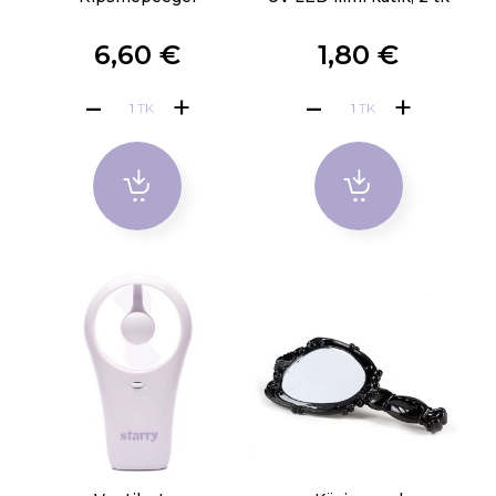
6,60 €
1,80 €
TK
TK