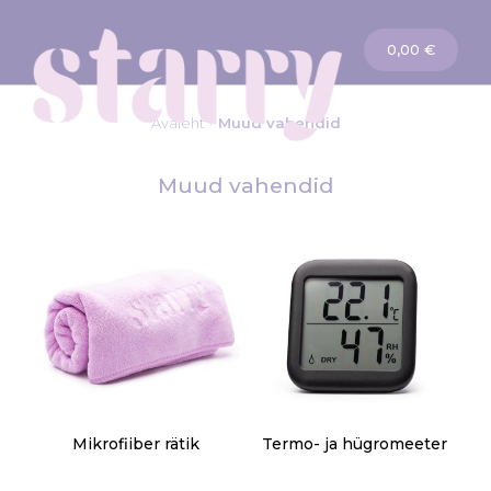
Ostukorv
0,00 €
Avaleht
Muud vahendid
Muud vahendid
Mikrofiiber rätik
Termo- ja hügromeeter