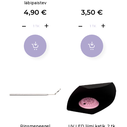
läbipaistev
4,90 €
3,50 €
TK
TK
Ripsmepeegel
UV LED liimi katik, 2 tk