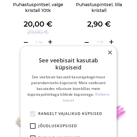
Puhastuspintsel, valge
Puhastuspintsel, lilla
kristall 10tk
kristall
20,00 €
2,90 €
29,00 €
TK
TK
×
See veebisait kasutab
küpsiseid
See veebisait kasutab kasutajakogemuse
parandamiseks küpsiseid. Meie veebisaiti
kasutades nõustute kooskõlas meie
küpsisepoliitikaga kõikide küpsistega.
Rohkem
teavet
RANGELT VAJALIKUD KÜPSISED
JÕUDLUSKÜPSISED