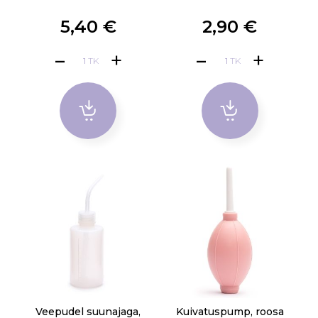
5,40 €
2,90 €
TK
TK
Veepudel suunajaga,
Kuivatuspump, roosa