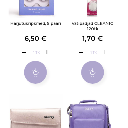
Harjutusripsmed, 5 paari
Vatipadjad CLEANIC
120tk
6,50 €
1,70 €
TK
TK