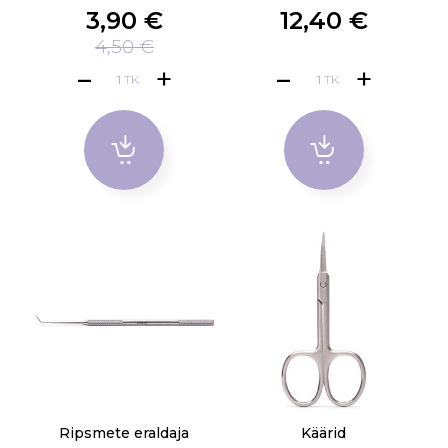
3,90 €
12,40 €
4,50 €
TK
TK
Ripsmete eraldaja
Käärid