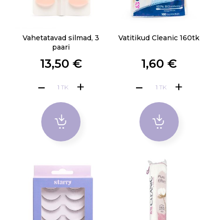
Vahetatavad silmad, 3
Vatitikud Cleanic 160tk
paari
13,50 €
1,60 €
TK
TK