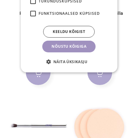
TURUNDUSKÜPSISED
Puhastuspintsel,
Puhastuspintsel, lilla
FUNKTSIONAALSED KÜPSISED
hõbedane 10tk
kristall 10tk
18,00 €
20,00 €
KEELDU KÕIGIST
25,00 €
29,00 €
NÕUSTU KÕIGIGA
TK
TK
NÄITA ÜKSIKASJU