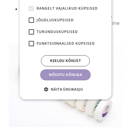
meditsiinitarvikutele..
RANGELT VAJALIKUD KÜPSISED
Nichiban
teibid
– tippkvaliteediga
Jaapani bränd, millel on üle 100 aasta
JÕUDLUSKÜPSISED
kogemust. Nende Skinergate kirurgiline
teip on saanud ripsmetehnikute
TURUNDUSKÜPSISED
lemmikuks kogu maailmas.
FUNKTSIONAALSED KÜPSISED
KEELDU KÕIGIST
NÕUSTU KÕIGIGA
NÄITA ÜKSIKASJU