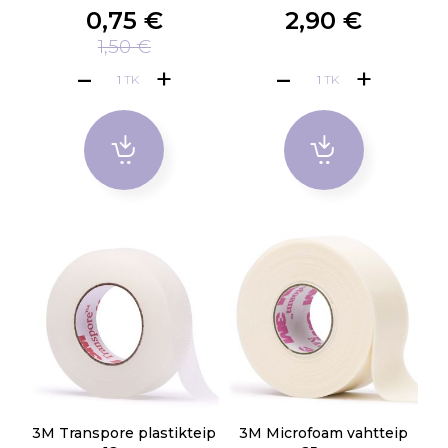
0,75 €
2,90 €
1,50 €
TK
TK
3M Transpore plastikteip
3M Microfoam vahtteip