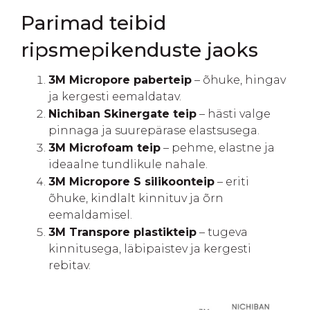
Parimad teibid
ripsmepikenduste jaoks
3M Micropore paberteip
– õhuke, hingav
ja kergesti eemaldatav.
Nichiban Skinergate teip
– hästi valge
pinnaga ja suurepärase elastsusega.
3M Microfoam teip
– pehme, elastne ja
ideaalne tundlikule nahale.
3M Micropore S silikoonteip
– eriti
õhuke, kindlalt kinnituv ja õrn
eemaldamisel.
3M Transpore plastikteip
– tugeva
kinnitusega, läbipaistev ja kergesti
rebitav.