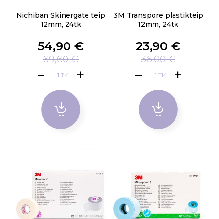
Nichiban Skinergate teip
3M Transpore plastikteip
12mm, 24tk
12mm, 24tk
54,90 €
23,90 €
69,60 €
36,00 €
TK
TK