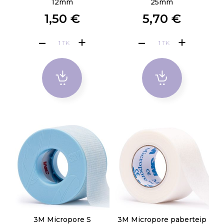
12mm
25mm
1,50 €
5,70 €
TK
TK
3M Micropore S
3M Micropore paberteip