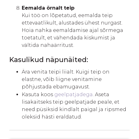
Eemalda õrnalt teip
Kui töö on lõpetatud, eemalda teip
ettevaatlikult, alustades ühest nurgast.
Hoia nahka eemaldamise ajal sõrmega
toetatult, et vähendada kiskumist ja
vältida nahaärritust.
Kasulikud näpunäited:
Ära venita teipi liialt. Kuigi teip on
elastne, võib liigne venitamine
põhjustada ebamugavust.
Kasuta koos
geelpatjadega
. Aseta
lisakaitseks teip geelpatjade peale, et
need püsiksid kindlalt paigal ja ripsmed
oleksid hästi eraldatud.