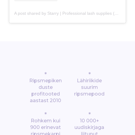
A post shared by Starry | Professional lash supplies (@starrylashes)
*
*
Ripsmepiken
Lähiriikide
duste
suurim
profitooted
ripsmepood
aastast 2010
*
*
Rohkem kui
10 000+
900 erinevat
uudiskirjaga
ripsmekarpi
liitunut