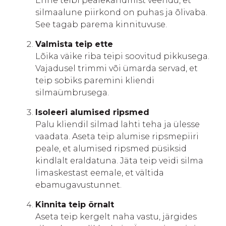
Enne teibi pealekandmist veendu, et
silmaalune piirkond on puhas ja õlivaba.
See tagab parema kinnituvuse.
Valmista teip ette
Lõika väike riba teipi soovitud pikkusega.
Vajadusel trimmi või ümarda servad, et
teip sobiks paremini kliendi
silmaümbrusega.
Isoleeri alumised ripsmed
Palu kliendil silmad lahti teha ja ülesse
vaadata. Aseta teip alumise ripsmepiiri
peale, et alumised ripsmed püsiksid
kindlalt eraldatuna. Jäta teip veidi silma
limaskestast eemale, et vältida
ebamugavustunnet.
Kinnita teip õrnalt
Aseta teip kergelt naha vastu, järgides