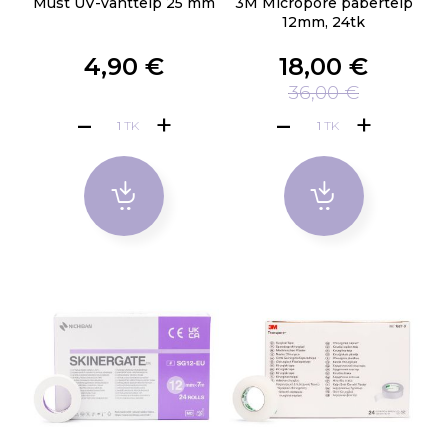
Must UV-vahtteip 25 mm
3M Micropore paberteip
12mm, 24tk
4,90 €
18,00 €
36,00 €
TK
TK