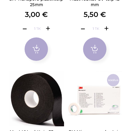
25mm
mm
3,00 €
5,50 €
TK
TK
soodus