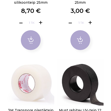
silikoonteip 25mm
25mm
8,70 €
3,00 €
TK
TK
3M Transpore plastikteip
Must rebitav UV-teip 12