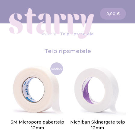
Ostukorv
0,00 €
Avaleht
Teip ripsmetele
Teip ripsmetele
soodus
3M Micropore paberteip
Nichiban Skinergate teip
12mm
12mm