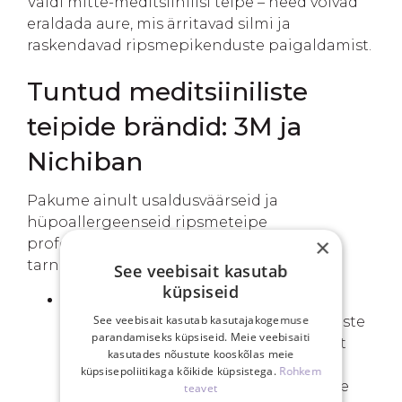
Väldi mitte-meditsiinilisi teipe – need võivad
eraldada aure, mis ärritavad silmi ja
raskendavad ripsmepikenduste paigaldamist.
Tuntud meditsiiniliste
teipide brändid: 3M ja
Nichiban
Pakume ainult usaldusväärseid ja
hüpoallergeenseid ripsmeteipe
×
professionaalsetelt meditsiinivaldkonna
tarnijatelt:
See veebisait kasutab
küpsiseid
3M
teibid
– ühed enimkasutatavad
See veebisait kasutab kasutajakogemuse
meditsiinilised teibid ripsmepikenduste
parandamiseks küpsiseid. Meie veebisaiti
paigaldamiseks. 3M on ülemaailmselt
kasutades nõustute kooskõlas meie
tunnustatud kaubamärk, mis on
küpsisepoliitikaga kõikide küpsistega.
Rohkem
spetsialiseerunud professionaalsetele
teavet