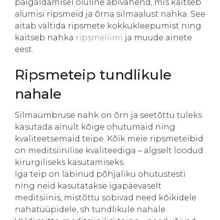
paigaldamisel oluline abivahend, mis kaitseb
alumisi ripsmeid ja õrna silmaalust nahka. See
aitab vältida ripsmete kokkukleepumist ning
kaitseb nahka
ripsmeliimi
ja muude ainete
eest.
Ripsmeteip tundlikule
nahale
Silmaümbruse nahk on õrn ja seetõttu tuleks
kasutada ainult kõige ohutumaid ning
kvaliteetsemaid teipe. Kõik meie ripsmeteibid
on meditsiinilise kvaliteediga – algselt loodud
kirurgiliseks kasutamiseks.
Iga teip on läbinud põhjaliku ohutustesti
ning neid kasutatakse igapäevaselt
meditsiinis, mistõttu sobivad need kõikidele
nahatüüpidele, sh tundlikule nahale.