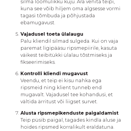
silma loomulikku kuju. Ära venita teipi,
kuna see võib hiljem oma algsesse vormi
tagasi tõmbuda ja põhjustada
ebamugavust.
Vajadusel toeta ülalaugu
Palu kliendil silmad sulgeda. Kui on vaja
paremat ligipääsu ripsmepiirile, kasuta
väikest teibitükki ülalau tõstmiseks ja
fikseerimiseks.
Kontrolli kliendi mugavust
Veendu, et teip ei kisu nahka ega
ripsmeid ning klient tunneb end
mugavalt. Vajadusel tee kohandusi, et
vältida ärritust või liigset survet.
Alusta ripsmepikenduste paigaldamist
Teip püsib paigal, tagades kindla aluse ja
hoides ripsmed korralikult eraldatuna.