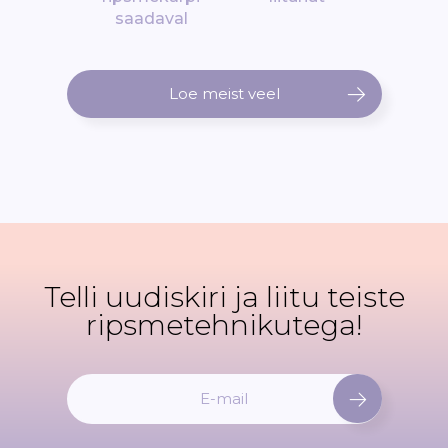
saadaval
Loe meist veel
Telli uudiskiri ja liitu teiste
ripsmetehnikutega!
L
i
i