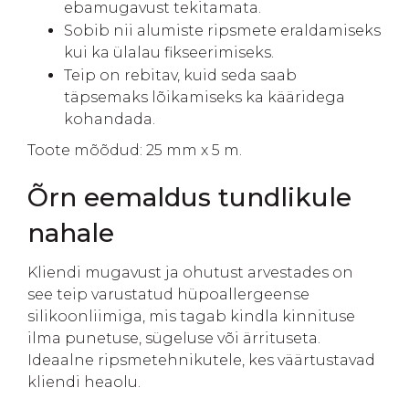
ebamugavust tekitamata.
Sobib nii alumiste ripsmete eraldamiseks
kui ka ülalau fikseerimiseks.
Teip on rebitav, kuid seda saab
täpsemaks lõikamiseks ka kääridega
kohandada.
Toote mõõdud: 25 mm x 5 m.
Õrn eemaldus tundlikule
nahale
Kliendi mugavust ja ohutust arvestades on
see teip varustatud hüpoallergeense
silikoonliimiga, mis tagab kindla kinnituse
ilma punetuse, sügeluse või ärrituseta.
Ideaalne ripsmetehnikutele, kes väärtustavad
kliendi heaolu.