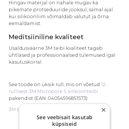
Hingav materjal on nahale mugav ka
pikemate protseduuride jooksul, samal ajal
kui silikoonliim võimaldab valutut ja õrna
eemaldamist.
Meditsiiniline kvaliteet
Usaldusväärne 3M teibi kvaliteet tagab
ühtlased ja professionaalsed tulemused igal
kasutuskorral.
See toode on üksik rull, mis on võetud
12-
rullisest 3M Micropore S silikoonteibi
pakendist (EAN: 04054596851573).
×
3M tooteinfoleht
See veebisait kasutab
küpsiseid