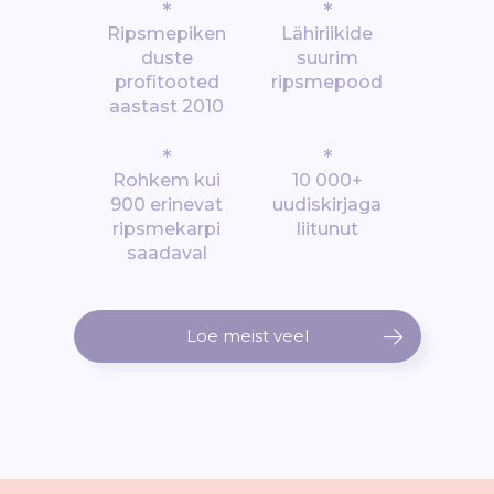
*
*
Ripsmepiken
Lähiriikide
duste
suurim
profitooted
ripsmepood
aastast 2010
*
*
Rohkem kui
10 000+
900 erinevat
uudiskirjaga
ripsmekarpi
liitunut
saadaval
Loe meist veel