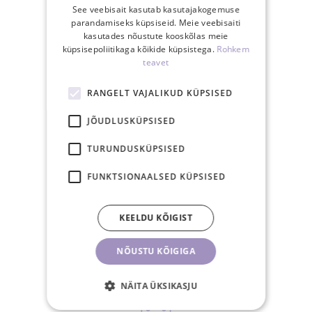
See veebisait kasutab kasutajakogemuse
SINU EELISED
parandamiseks küpsiseid. Meie veebisaiti
kasutades nõustute kooskõlas meie
küpsisepoliitikaga kõikide küpsistega.
Rohkem
teavet
RANGELT VAJALIKUD KÜPSISED
Tasuta saatmine
JÕUDLUSKÜPSISED
Eestis üle 40€
tellimusele
TURUNDUSKÜPSISED
FUNKTSIONAALSED KÜPSISED
KEELDU KÕIGIST
15.00-ks tasutud
tellimus posti samal
NÕUSTU KÕIGIGA
tööpäeval
NÄITA ÜKSIKASJU