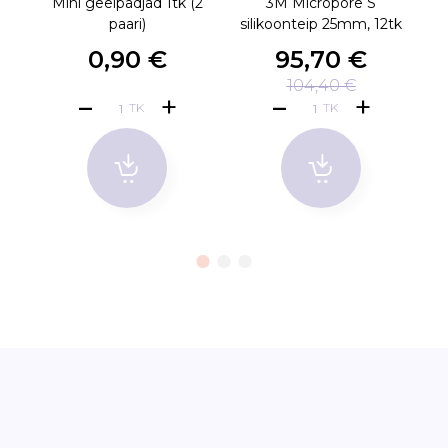
Mini geelpadjad 1tk (2
3M Micropore S
3
paari)
silikoonteip 25mm, 12tk
0,90 €
95,70 €
104,40 €
TK
TK