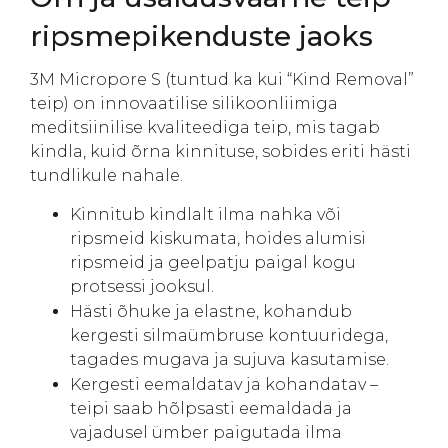
ripsmepikenduste jaoks
3M Micropore S (tuntud ka kui “Kind Removal”
teip) on innovaatilise silikoonliimiga
meditsiinilise kvaliteediga teip, mis tagab
kindla, kuid õrna kinnituse, sobides eriti hästi
tundlikule nahale.
Kinnitub kindlalt ilma nahka või
ripsmeid kiskumata, hoides alumisi
ripsmeid ja geelpatju paigal kogu
protsessi jooksul.
Hästi õhuke ja elastne, kohandub
kergesti silmaümbruse kontuuridega,
tagades mugava ja sujuva kasutamise.
Kergesti eemaldatav ja kohandatav –
teipi saab hõlpsasti eemaldada ja
vajadusel ümber paigutada ilma