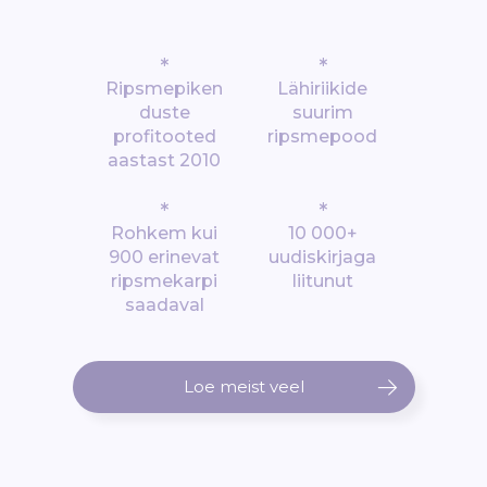
*
*
Ripsmepiken
Lähiriikide
duste
suurim
profitooted
ripsmepood
aastast 2010
*
*
Rohkem kui
10 000+
900 erinevat
uudiskirjaga
ripsmekarpi
liitunut
saadaval
Loe meist veel