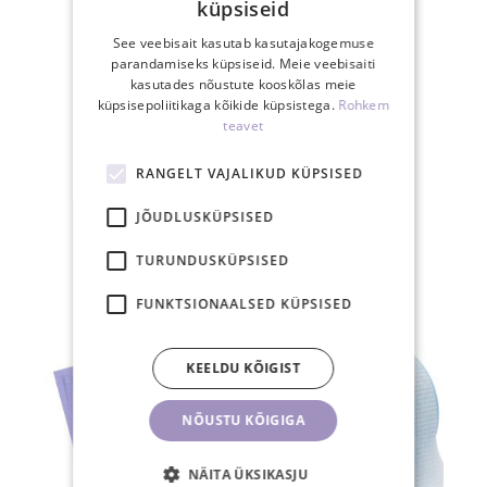
küpsiseid
See veebisait kasutab kasutajakogemuse
parandamiseks küpsiseid. Meie veebisaiti
kasutades nõustute kooskõlas meie
küpsisepoliitikaga kõikide küpsistega.
Rohkem
teavet
30-päevane
tagastusõigus
RANGELT VAJALIKUD KÜPSISED
JÕUDLUSKÜPSISED
SEOTUD TOOTED
TURUNDUSKÜPSISED
FUNKTSIONAALSED KÜPSISED
KEELDU KÕIGIST
NÕUSTU KÕIGIGA
NÄITA ÜKSIKASJU