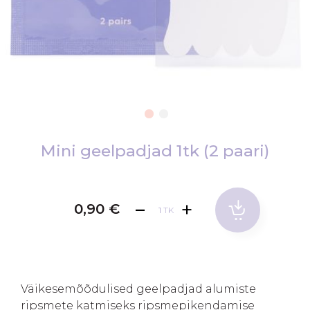
Skip
to
Mini geelpadjad 1tk (2 paari)
the
beginning
of
0,90 €
TK
the
images
gallery
Väikesemõõdulised geelpadjad alumiste
ripsmete katmiseks ripsmepikendamise