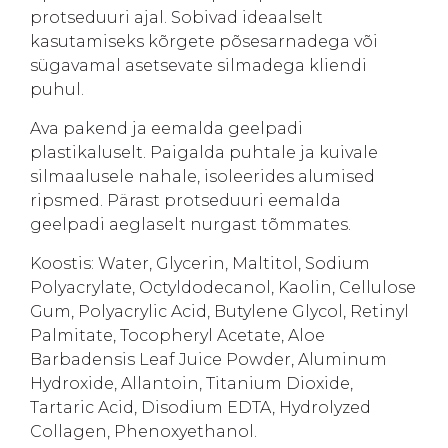
protseduuri ajal. Sobivad ideaalselt
kasutamiseks kõrgete põsesarnadega või
sügavamal asetsevate silmadega kliendi
puhul.
Ava pakend ja eemalda geelpadi
plastikaluselt. Paigalda puhtale ja kuivale
silmaalusele nahale, isoleerides alumised
ripsmed. Pärast protseduuri eemalda
geelpadi aeglaselt nurgast tõmmates.
Koostis: Water, Glycerin, Maltitol, Sodium
Polyacrylate, Octyldodecanol, Kaolin, Cellulose
Gum, Polyacrylic Acid, Butylene Glycol, Retinyl
Palmitate, Tocopheryl Acetate, Aloe
Barbadensis Leaf Juice Powder, Aluminum
Hydroxide, Allantoin, Titanium Dioxide,
Tartaric Acid, Disodium EDTA, Hydrolyzed
Collagen, Phenoxyethanol.