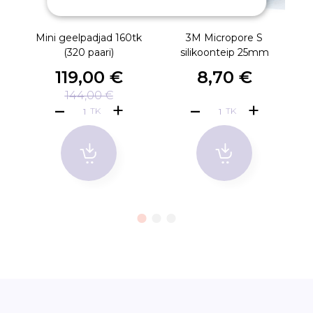
Mini geelpadjad 160tk
3M Micropore S
(320 paari)
silikoonteip 25mm
119,00 €
8,70 €
144,00 €
TK
TK