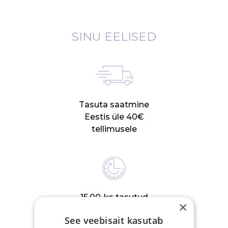
SINU EELISED
Tasuta saatmine
Eestis üle 40€
tellimusele
15.00-ks tasutud
×
tellimus posti samal
See veebisait kasutab
tööpäeval