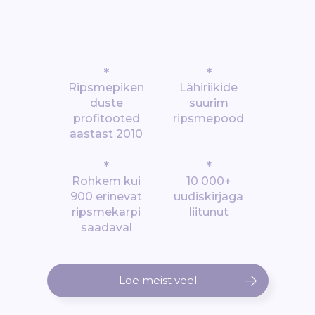
*
*
Ripsmepiken
Lähiriikide
duste
suurim
profitooted
ripsmepood
aastast 2010
*
*
Rohkem kui
10 000+
900 erinevat
uudiskirjaga
ripsmekarpi
liitunut
saadaval
Loe meist veel