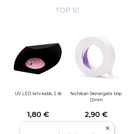
TOP 10
UV LED liimi katik, 2 tk
Nichiban Skinergate teip
DA
12mm
1,80 €
2,90 €
×
TK
TK