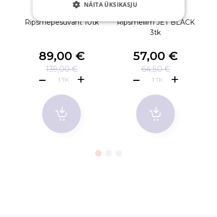
NÄITA ÜKSIKASJU
Ripsmepesuvaht 10tk
Ripsmeliim JET BLACK
Ri
3tk
89,00 €
57,00 €
139,00 €
64,50 €
TK
TK