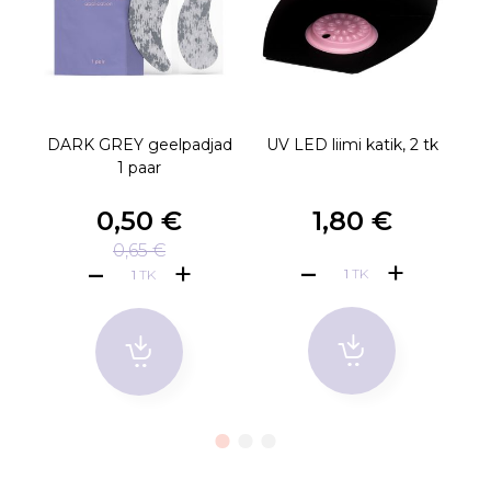
DARK GREY geelpadjad
UV LED liimi katik, 2 tk
Tu
1 paar
0,50 €
1,80 €
0,65 €
TK
TK