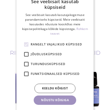
See veebisait kasutab
küpsiseid
See veebisait kasutab kasutajakogemuse
parandamiseks küpsiseid. Meie veebisaiti
kasutades nõustute kooskõlas meie
küpsisepoliitikaga kõikide küpsistega.
Rohkem
teavet
RANGELT VAJALIKUD KÜPSISED
RIPSMETOODETE HULGIPAKID
JÕUDLUSKÜPSISED
TURUNDUSKÜPSISED
FUNKTSIONAALSED KÜPSISED
KEELDU KÕIGIST
NÕUSTU KÕIGIGA