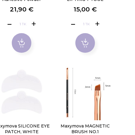
21,90 €
15,00 €
TK
TK
xymova SILICONE EYE
Maxymova MAGNETIC
PATCH, WHITE
BRUSH NO.1