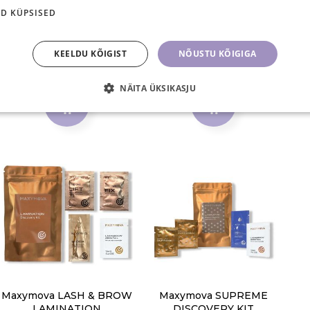
SERUM BLUE DIAMOND
SERUM BLUE DIAMOND
D KÜPSISED
3ml
- 15ML
5,50 €
32,90 €
KEELDU KÕIGIST
NÕUSTU KÕIGIGA
TK
TK
NÄITA ÜKSIKASJU
Maxymova LASH & BROW
Maxymova SUPREME
LAMINATION
DISCOVERY KIT