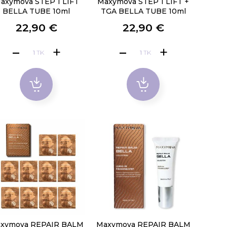
axymova STEP 1 LIFT
Maxymova STEP 1 LIFT +
BELLA TUBE 10ml
TGA BELLA TUBE 10ml
22,90 €
22,90 €
TK
TK
xymova REPAIR BALM
Maxymova REPAIR BALM