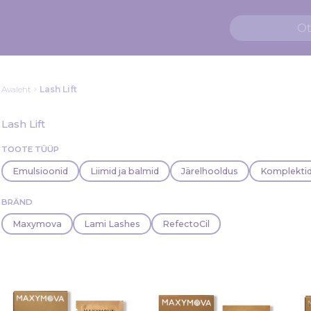
Avaleht
Lash Lift
Lash Lift
TOOTE TÜÜP
Emulsioonid
Liimid ja balmid
Järelhooldus
Komplekti
BRÄND
Maxymova
Lami Lashes
RefectoCil