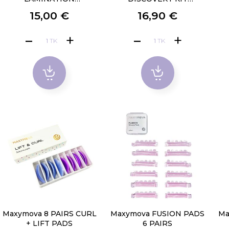
DISCOVERY KIT
LAMINATION
15,00 €
16,90 €
TK
TK
Maxymova 8 PAIRS CURL
Maxymova FUSION PADS
Ma
+ LIFT PADS
6 PAIRS