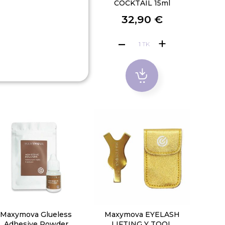
COCKTAIL
COCKTAIL 15ml
32,90 €
VAATA VALIKUID
3,90 €
TK
Maxymova Glueless
Maxymova EYELASH
Adhesive Powder
LIFTING Y TOOL