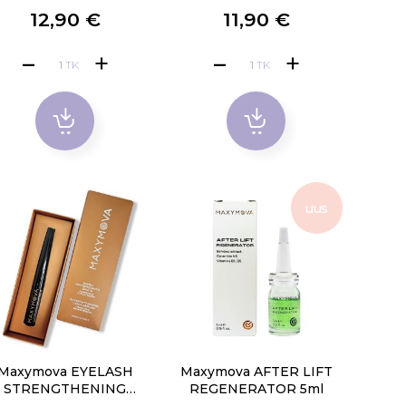
12,90 €
11,90 €
TK
TK
uus
Maxymova EYELASH
Maxymova AFTER LIFT
STRENGTHENING
REGENERATOR 5ml