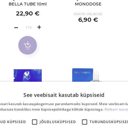
BELLA TUBE 10ml
MONODOSE
22,90 €
VAATA VALIKUID
6,90 €
TK
See veebisait kasutab küpsiseid
isait kasutab kasutajakogemuse parandamiseks küpsiseid. Meie veebisaiti 
nõustute kooskõlas meie küpsisepoliitikaga kõikide küpsistega.
Rohkem teave
KUD KÜPSISED
JÕUDLUSKÜPSISED
TURUNDUSKÜPSISE
Maxymova GOCCIA
Maxymova GOCCIA
Ma