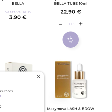
BELLA
BELLA TUBE 10ml
22,90 €
VAATA VALIKUID
3,90 €
TK
×
kasutades
t
D
xymova LASH & BROW
Maxymova LASH & BROW