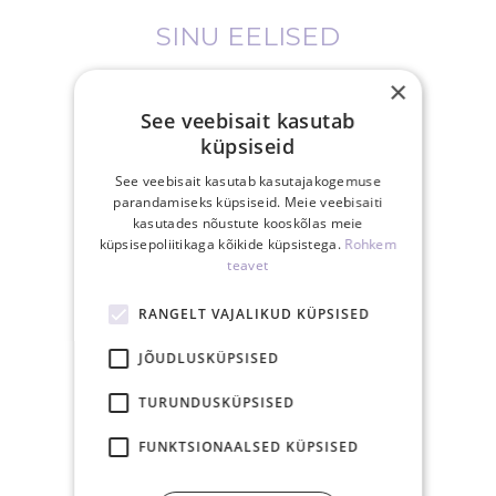
SINU EELISED
×
See veebisait kasutab
küpsiseid
See veebisait kasutab kasutajakogemuse
Tasuta saatmine
parandamiseks küpsiseid. Meie veebisaiti
Eestis üle 40€
kasutades nõustute kooskõlas meie
tellimusele
küpsisepoliitikaga kõikide küpsistega.
Rohkem
teavet
RANGELT VAJALIKUD KÜPSISED
JÕUDLUSKÜPSISED
15.00-ks tasutud
TURUNDUSKÜPSISED
tellimus posti samal
tööpäeval
FUNKTSIONAALSED KÜPSISED