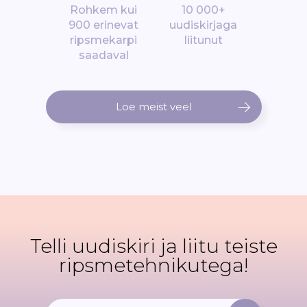
Rohkem kui
10 000+
900 erinevat
uudiskirjaga
ripsmekarpi
liitunut
saadaval
Loe meist veel
Telli uudiskiri ja liitu teiste
ripsmetehnikutega!
L