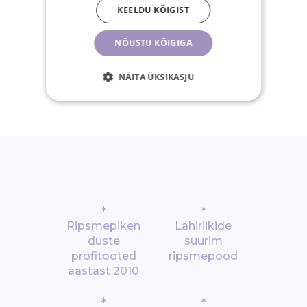
KEELDU KÕIGIST
NÕUSTU KÕIGIGA
30-päevane
tagastusõigus
NÄITA ÜKSIKASJU
*
*
Ripsmepiken
Lähiriikide
duste
suurim
profitooted
ripsmepood
aastast 2010
*
*