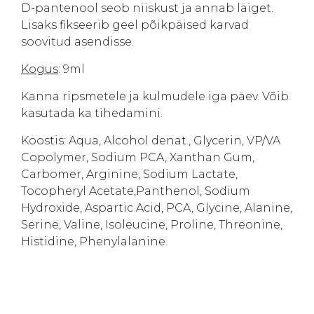
D-pantenool seob niiskust ja annab läiget.
Lisaks fikseerib geel põikpäised karvad
soovitud asendisse.
Kogus
: 9ml
Kanna ripsmetele ja kulmudele iga päev. Võib
kasutada ka tihedamini.
Koostis: Aqua, Alcohol denat., Glycerin, VP/VA
Copolymer, Sodium PCA, Xanthan Gum,
Carbomer, Arginine, Sodium Lactate,
Tocopheryl Acetate,Panthenol, Sodium
Hydroxide, Aspartic Acid, PCA, Glycine, Alanine,
Serine, Valine, Isoleucine, Proline, Threonine,
Histidine, Phenylalanine.