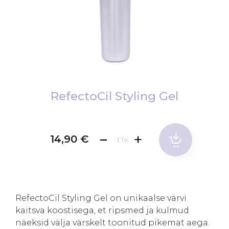
Skip
to
RefectoCil Styling Gel
the
beginning
of
14,90 €
TK
the
images
gallery
RefectoCil Styling Gel on unikaalse värvi
kaitsva koostisega, et ripsmed ja kulmud
näeksid välja värskelt toonitud pikemat aega.