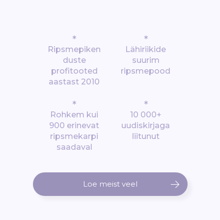
*
*
Ripsmepiken
Lähiriikide
duste
suurim
profitooted
ripsmepood
aastast 2010
*
*
Rohkem kui
10 000+
900 erinevat
uudiskirjaga
ripsmekarpi
liitunut
saadaval
Loe meist veel