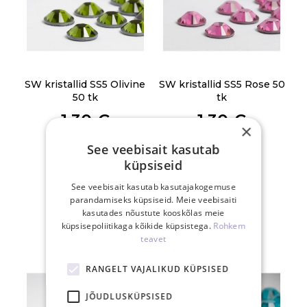
SW kristallid SS5 Olivine
SW kristallid SS5 Rose 50
50 tk
tk
1,30 €
1,30 €
×
See veebisait kasutab
TK
TK
küpsiseid
See veebisait kasutab kasutajakogemuse
parandamiseks küpsiseid. Meie veebisaiti
kasutades nõustute kooskõlas meie
küpsisepoliitikaga kõikide küpsistega.
Rohkem
teavet
RANGELT VAJALIKUD KÜPSISED
JÕUDLUSKÜPSISED