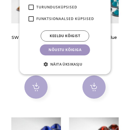
TURUNDUSKÜPSISED
FUNKTSIONAALSED KÜPSISED
KEELDU KÕIGIST
SW kristallid SS5 Topaz
SW kristallid SS8 Blue
50 tk
Zircon 50 tk
NÕUSTU KÕIGIGA
1,30 €
1,30 €
NÄITA ÜKSIKASJU
TK
TK