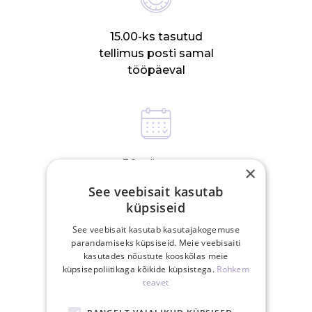
15.00-ks tasutud
tellimus posti samal
tööpäeval
30-päevane
×
tagastusõigus
See veebisait kasutab
küpsiseid
See veebisait kasutab kasutajakogemuse
parandamiseks küpsiseid. Meie veebisaiti
kasutades nõustute kooskõlas meie
küpsisepoliitikaga kõikide küpsistega.
Rohkem
SEOTUD TOOTED
teavet