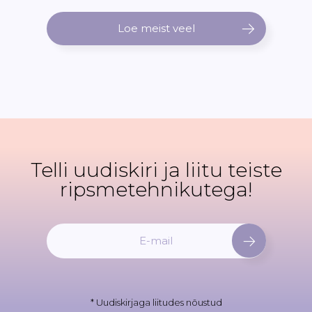
Loe meist veel
Telli uudiskiri ja liitu teiste
ripsmetehnikutega!
L
i
i
t
u
* Uudiskirjaga liitudes nõustud
u