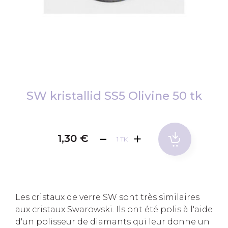
Skip
to
SW kristallid SS5 Olivine 50 tk
the
beginning
of
1,30 €
TK
the
images
gallery
Les cristaux de verre SW sont très similaires
aux cristaux Swarowski. Ils ont été polis à l'aide
d'un polisseur de diamants qui leur donne un