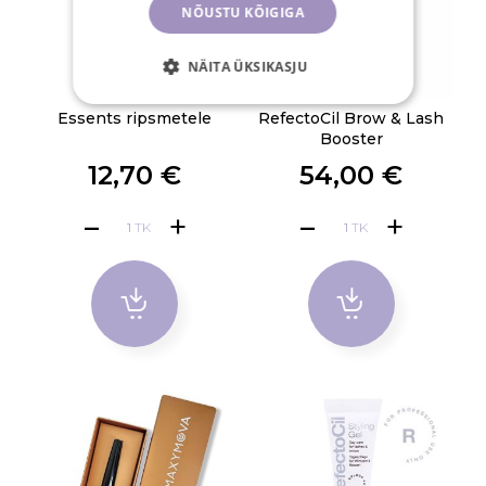
NÕUSTU KÕIGIGA
NÄITA ÜKSIKASJU
Essents ripsmetele
RefectoCil Brow & Lash
Booster
12,70 €
54,00 €
TK
TK