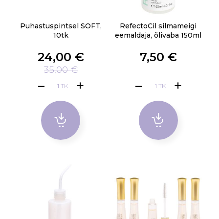
Puhastuspintsel SOFT,
RefectoCil silmameigi
10tk
eemaldaja, õlivaba 150ml
24,00 €
7,50 €
35,00 €
TK
TK