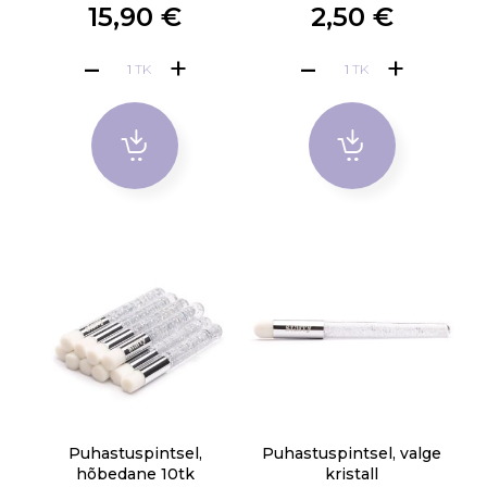
15,90 €
2,50 €
TK
TK
Puhastuspintsel,
Puhastuspintsel, valge
hõbedane 10tk
kristall