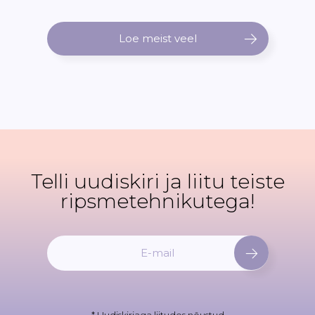
Loe meist veel
Telli uudiskiri ja liitu teiste
ripsmetehnikutega!
L
i
i
t
u