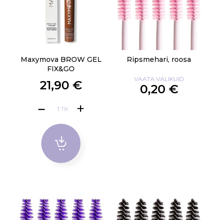
Maxymova BROW GEL
Ripsmehari, roosa
FIX&GO
VAATA VALIKUID
21,90 €
0,20 €
TK