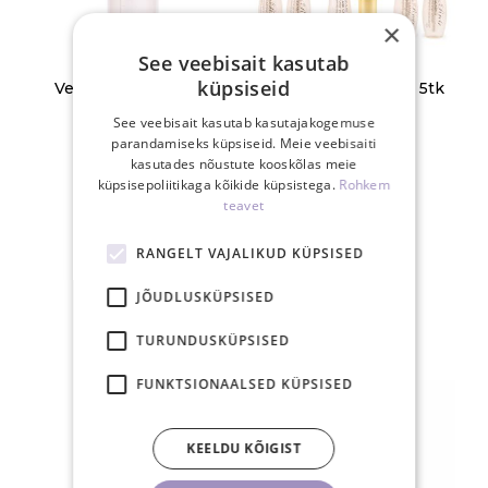
×
See veebisait kasutab
küpsiseid
Veepudel suunajaga,
Essents ripsmetele 5tk
läbipaistev
See veebisait kasutab kasutajakogemuse
parandamiseks küpsiseid. Meie veebisaiti
4,90 €
48,50 €
kasutades nõustute kooskõlas meie
63,50 €
küpsisepoliitikaga kõikide küpsistega.
Rohkem
teavet
TK
TK
RANGELT VAJALIKUD KÜPSISED
JÕUDLUSKÜPSISED
TURUNDUSKÜPSISED
FUNKTSIONAALSED KÜPSISED
KEELDU KÕIGIST