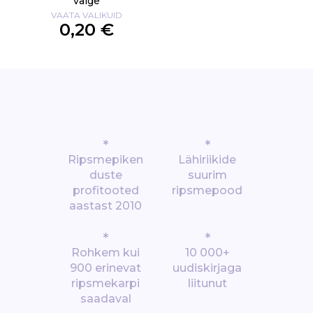
valge
VAATA VALIKUID
0,20 €
*
*
Ripsmepiken
Lähiriikide
duste
suurim
profitooted
ripsmepood
aastast 2010
*
*
Rohkem kui
10 000+
900 erinevat
uudiskirjaga
ripsmekarpi
liitunut
saadaval