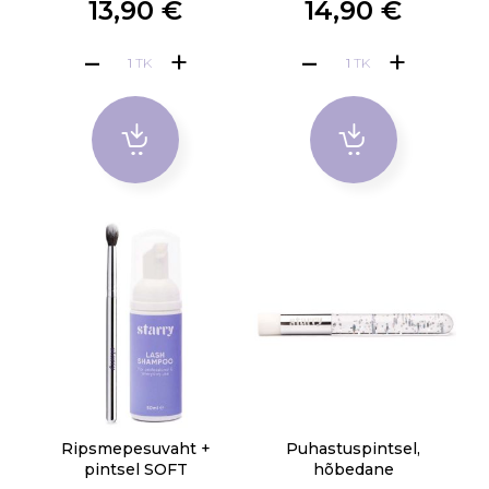
13,90 €
14,90 €
TK
TK
Ripsmepesuvaht +
Puhastuspintsel,
pintsel SOFT
hõbedane