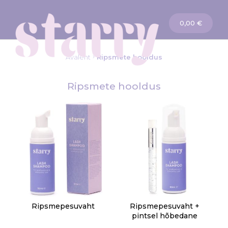
Ostukorv
0,00 €
Avaleht
Ripsmete hooldus
Ripsmete hooldus
Ripsmepesuvaht
Ripsmepesuvaht +
pintsel hõbedane