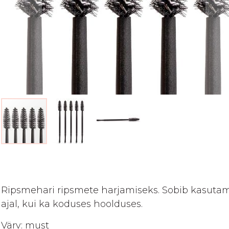
Skip
to
the
beginning
Ripsmehari ripsmete harjamiseks. Sobib kasutam
of
ajal, kui ka koduses hoolduses.
the
images
Värv: must