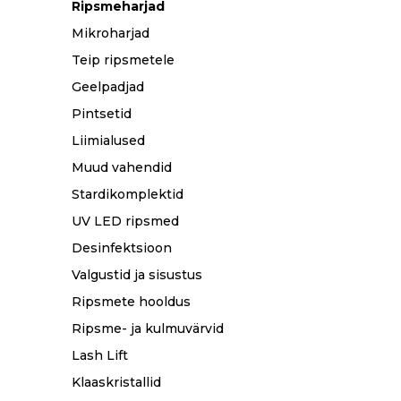
Ripsmeharjad
Mikroharjad
Teip ripsmetele
Geelpadjad
Pintsetid
Liimialused
Muud vahendid
Stardikomplektid
UV LED ripsmed
Desinfektsioon
Valgustid ja sisustus
Ripsmete hooldus
Ripsme- ja kulmuvärvid
Lash Lift
Klaaskristallid