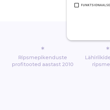
FUNKTSIONAALSE
*
*
Ripsmepikenduste
Lähiriiki
profitooted aastast 2010
ripsm