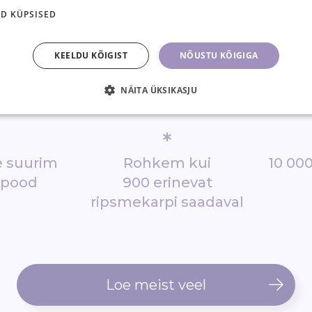
D KÜPSISED
KEELDU KÕIGIST
NÕUSTU KÕIGIGA
NÄITA ÜKSIKASJU
*
de suurim
Rohkem kui
10 000
epood
900 erinevat
ripsmekarpi saadaval
Loe meist veel