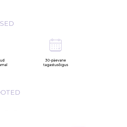
ISED
tud
30-päevane
samal
tagastusõigus
OOTED