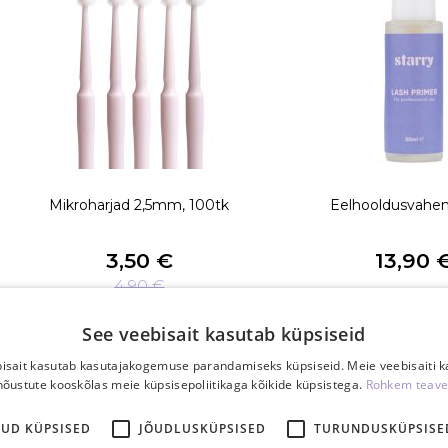
Mikroharjad 2,5mm, 100tk
Eelhooldusvahe
3,50 €
13,90 
4,90 €
TK
TK
See veebisait kasutab küpsiseid
isait kasutab kasutajakogemuse parandamiseks küpsiseid. Meie veebisaiti 
nõustute kooskõlas meie küpsisepoliitikaga kõikide küpsistega.
Rohkem teave
KUD KÜPSISED
JÕUDLUSKÜPSISED
TURUNDUSKÜPSISE