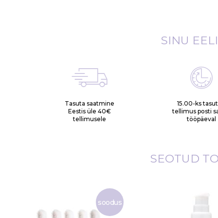
gallery
SINU EEL
Tasuta saatmine
15.00-ks tasu
Eestis üle 40€
tellimus posti 
tellimusele
tööpäeval
SEOTUD T
soodus