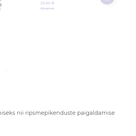
23,60 €
39,60 €
iseks nii ripsmepikenduste paigaldamise