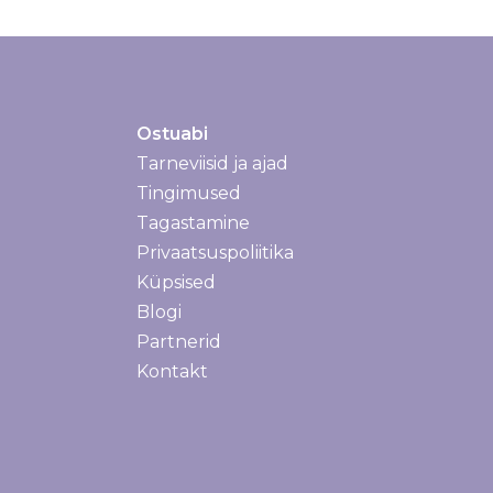
Ostuabi
Tarneviisid ja ajad
Tarneviisid ja ajad
Tingimused
Tagastamine
Privaatsuspoliitika
Küpsised
Blogi
Partnerid
Kontakt