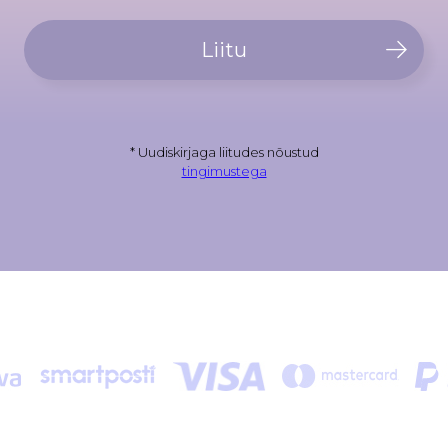
Liitu
* Uudiskirjaga liitudes nõustud
tingimustega