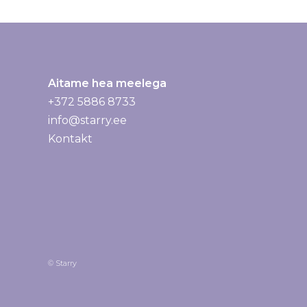
Aitame hea meelega
+372 5886 8733
info@starry.ee
Kontakt
© Starry