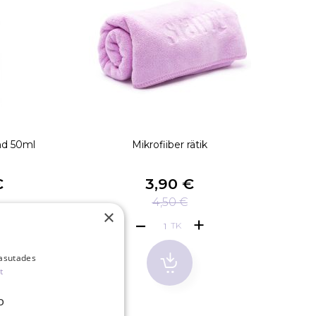
nd 50ml
Mikrofiiber rätik
Rip
€
3,90 €
4,50 €
×
TK
kasutades
t
D