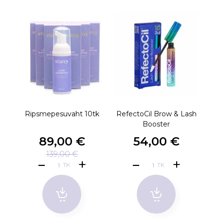
Ripsmepesuvaht 10tk
RefectoCil Brow & Lash
Booster
p
89,00 €
54,00 €
139,00 €
TK
TK