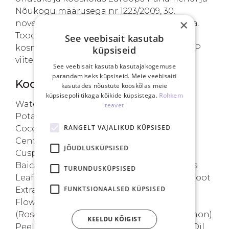
Nõukogu määrusega nr 1223/2009, 30.
×
november 2009, kosmeetikatoodete kohta.
Toode on registreeritud Euroopa
See veebisait kasutab
kosmeetikatoodete teavitusportaalis CPNP
küpsiseid
viitenumbriga 2502301.
See veebisait kasutab kasutajakogemuse
parandamiseks küpsiseid. Meie veebisaiti
Koostis
kasutades nõustute kooskõlas meie
küpsisepoliitikaga kõikide küpsistega.
Rohkem
Water, Sodium Methyl Cocoyl Taurate,
teavet
Potassium Cocoyl Glycinate, Disodium
RANGELT VAJALIKUD KÜPSISED
Cocoamphodiacetate, Sodium Chloride,
Centella Asiatica Extract, Polygonum
JÕUDLUSKÜPSISED
Cuspidatum Root Extract, Scutellaria
Baicalensis Root Extract, Camellia Sinensis
TURUNDUSKÜPSISED
Leaf Extract, Glycyrrhiza Glabra (Licorice) Root
FUNKTSIONAALSED KÜPSISED
Extract, Chamomilla Recutita (Matricaria)
Flower Extract, Rosmarinus Officinalis
(Rosemary) Leaf Extract, Citrus Limon (Lemon)
KEELDU KÕIGIST
Peel Oil, Pelargonium Graveolens Flower Oil,