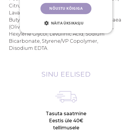
Citrus Aurantium Dulcis (Orange) Peel Oil,
NÕUSTU KÕIGIGA
Lavandula Angustifolia (Lavender) Oil,
Butylene Glycol, Vegetable Oil, Olea Europaea
NÄITA ÜKSIKASJU
(Olive) Fruit Oil, Laurylpyridinium Chloride,
Hexylene Glycol, Levulinic Acid, Sodium
Bicarbonate, Styrene/VP Copolymer,
Disodium EDTA.
SINU EELISED
Tasuta saatmine
Eestis üle 40€
tellimusele