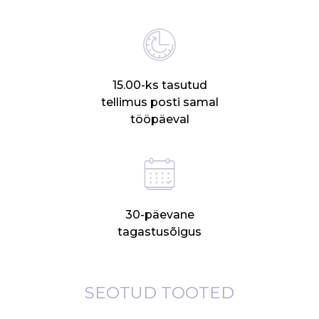
15.00-ks tasutud
tellimus posti samal
tööpäeval
30-päevane
tagastusõigus
SEOTUD TOOTED