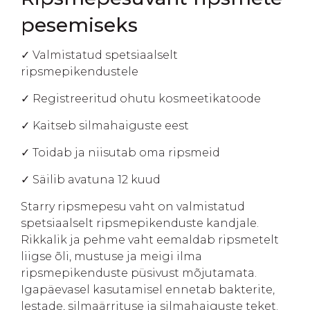
pesemiseks
✓ Valmistatud spetsiaalselt
ripsmepikendustele
✓ Registreeritud ohutu kosmeetikatoode
✓ Kaitseb silmahaiguste eest
✓ Toidab ja niisutab oma ripsmeid
✓ Säilib avatuna 12 kuud
Starry ripsmepesu vaht on valmistatud
spetsiaalselt ripsmepikenduste kandjale.
Rikkalik ja pehme vaht eemaldab ripsmetelt
liigse õli, mustuse ja meigi ilma
ripsmepikenduste püsivust mõjutamata.
Igapäevasel kasutamisel ennetab bakterite,
lestade, silmaärrituse ja silmahaiguste teket.