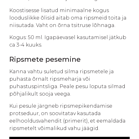
Koostisesse lisatud minimaalne kogus
looduslikke õlisid aitab oma ripsmeid toita ja
niisutada. Vaht on õrna tsitruse lõhnaga.
Kogus: 50 ml. Igapäevasel kasutamisel jätkub
ca 3-4 kuuks.
Ripsmete pesemine
Kanna vahtu suletud silma ripsmetele ja
puhasta õrnalt ripsmeharja või
puhastuspintsliga. Peale pesu loputa silmad
põhjalikult sooja veega.
Kui pesule järgneb ripsmepikendamise
protseduur, on soovitatav kasutada
eelhooldusvahendit (primerit), et eemaldada
ripsmetelt võimalikud vahu jäägid.