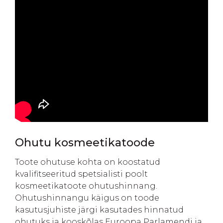
Ohutu kosmeetikatoode
Toote ohutuse kohta on koostatud
kvalifitseeritud spetsialisti poolt
kosmeetikatoote ohutushinnang.
Ohutushinnangu käigus on toode
kasutusjuhiste järgi kasutades hinnatud
ohutuks ja kooskõlas Euroopa Parlamendi ja