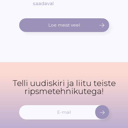
saadaval
Loe meist veel
Telli uudiskiri ja liitu teiste
ripsmetehnikutega!
L
i
i
t