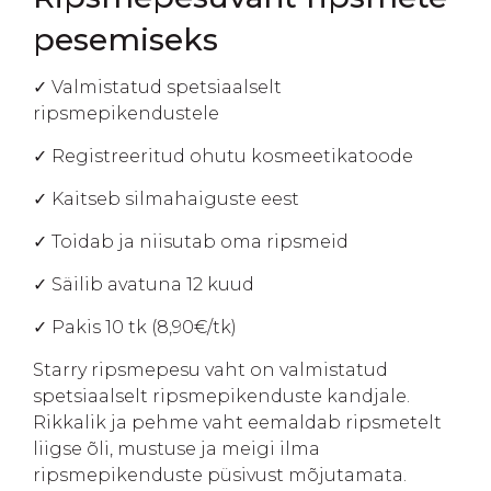
pesemiseks
✓ Valmistatud spetsiaalselt
ripsmepikendustele
✓ Registreeritud ohutu kosmeetikatoode
✓ Kaitseb silmahaiguste eest
✓ Toidab ja niisutab oma ripsmeid
✓ Säilib avatuna 12 kuud
✓ Pakis 10 tk (8,90€/tk)
Starry ripsmepesu vaht on valmistatud
spetsiaalselt ripsmepikenduste kandjale.
Rikkalik ja pehme vaht eemaldab ripsmetelt
liigse õli, mustuse ja meigi ilma
ripsmepikenduste püsivust mõjutamata.