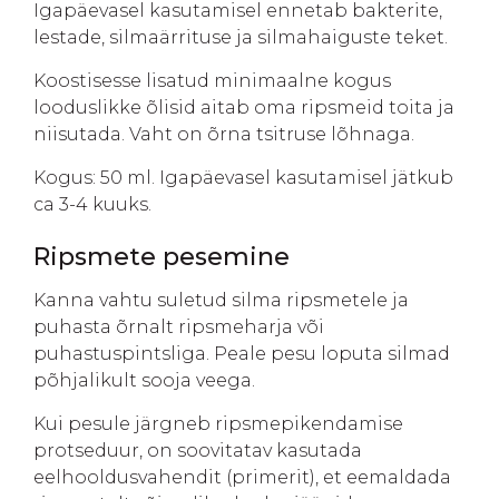
Igapäevasel kasutamisel ennetab bakterite,
lestade, silmaärrituse ja silmahaiguste teket.
Koostisesse lisatud minimaalne kogus
looduslikke õlisid aitab oma ripsmeid toita ja
niisutada. Vaht on õrna tsitruse lõhnaga.
Kogus: 50 ml. Igapäevasel kasutamisel jätkub
ca 3-4 kuuks.
Ripsmete pesemine
Kanna vahtu suletud silma ripsmetele ja
puhasta õrnalt ripsmeharja või
puhastuspintsliga. Peale pesu loputa silmad
põhjalikult sooja veega.
Kui pesule järgneb ripsmepikendamise
protseduur, on soovitatav kasutada
eelhooldusvahendit (primerit), et eemaldada