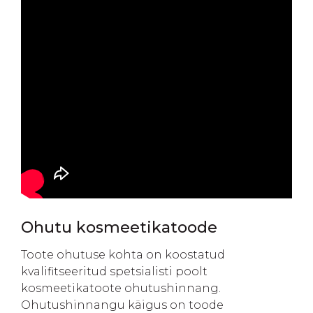
Ohutu kosmeetikatoode
Toote ohutuse kohta on koostatud
kvalifitseeritud spetsialisti poolt
kosmeetikatoote ohutushinnang.
Ohutushinnangu käigus on toode