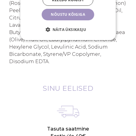
(Rosemary) Leaf Extract, Citrus Limon (Lemon)
Peel Oil, Pelargonium Graveolens Flower Oil,
NÕUSTU KÕIGIGA
Citrus Aurantium Dulcis (Orange) Peel Oil,
Lavandula Angustifolia (Lavender) Oil,
NÄITA ÜKSIKASJU
Butylene Glycol, Vegetable Oil, Olea Europaea
(Olive) Fruit Oil, Laurylpyridinium Chloride,
Hexylene Glycol, Levulinic Acid, Sodium
Bicarbonate, Styrene/VP Copolymer,
Disodium EDTA.
SINU EELISED
Tasuta saatmine