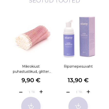
SEOTUD TOOTED
Mikrokiust
Ripsmepesuvaht
Ee
puhastustikud, glitter
roosa 100tk
9,90 €
13,90 €
TK
TK