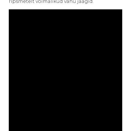
ripsmetelt võimalikud vahu jäägid.