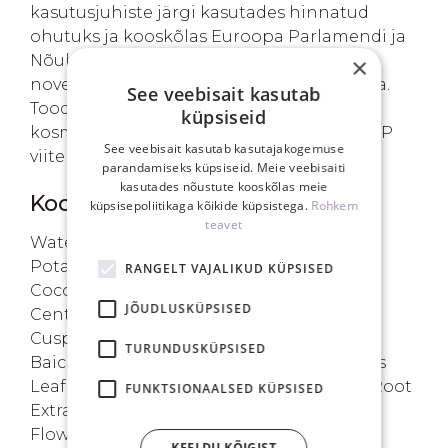
kasutusjuhiste järgi kasutades hinnatud
ohutuks ja kooskõlas Euroopa Parlamendi ja
Nõukogu määrusega nr 1223/2009, 30.
×
november 2009, kosmeetikatoodete kohta.
See veebisait kasutab
Toode on registreeritud Euroopa
küpsiseid
kosmeetikatoodete teavitusportaalis CPNP
See veebisait kasutab kasutajakogemuse
viitenumbriga 2502301.
parandamiseks küpsiseid. Meie veebisaiti
kasutades nõustute kooskõlas meie
Koostis
küpsisepoliitikaga kõikide küpsistega.
Rohkem
teavet
Water, Sodium Methyl Cocoyl Taurate,
Potassium Cocoyl Glycinate, Disodium
RANGELT VAJALIKUD KÜPSISED
Cocoamphodiacetate, Sodium Chloride,
JÕUDLUSKÜPSISED
Centella Asiatica Extract, Polygonum
Cuspidatum Root Extract, Scutellaria
TURUNDUSKÜPSISED
Baicalensis Root Extract, Camellia Sinensis
Leaf Extract, Glycyrrhiza Glabra (Licorice) Root
FUNKTSIONAALSED KÜPSISED
Extract, Chamomilla Recutita (Matricaria)
Flower Extract, Rosmarinus Officinalis
KEELDU KÕIGIST