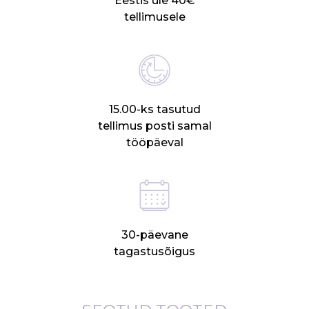
Eestis üle 40€
tellimusele
15.00-ks tasutud
tellimus posti samal
tööpäeval
30-päevane
tagastusõigus