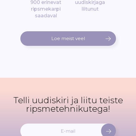
900 erinevat
uudiskirjaga
ripsmekarpi
liitunut
saadaval
Loe meist veel
Telli uudiskiri ja liitu teiste
ripsmetehnikutega!
L
i