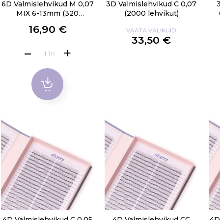
6D Valmislehvikud M 0,07
3D Valmislehvikud C 0,07
MIX 6-13mm (320
(2000 lehvikut)
lehvikut)
16,90 €
VAATA VALIKUID
33,50 €
TK
4D Valmislehvikud C 0,05
4D Valmislehvikud CC
4D