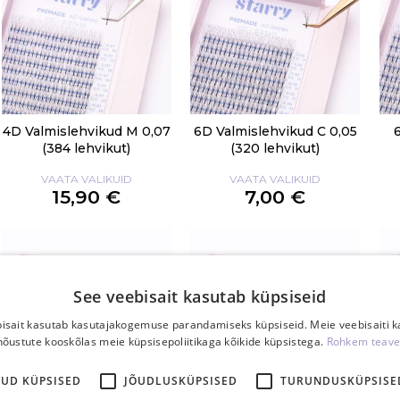
4D Valmislehvikud M 0,07
6D Valmislehvikud C 0,05
(384 lehvikut)
(320 lehvikut)
VAATA VALIKUID
VAATA VALIKUID
15,90 €
7,00 €
See veebisait kasutab küpsiseid
isait kasutab kasutajakogemuse parandamiseks küpsiseid. Meie veebisaiti 
nõustute kooskõlas meie küpsisepoliitikaga kõikide küpsistega.
Rohkem teave
KUD KÜPSISED
JÕUDLUSKÜPSISED
TURUNDUSKÜPSISE