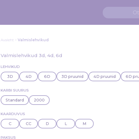
Avaleht
Valmislehvikud
Valmislehvikud 3d, 4d, 6d
LEHVIKUD
3D
4D
6D
3D pruunid
4D pruunid
6D pr
KARBI SUURUS
Standard
2000
KAARDUVUS
C
CC
D
L
M
PAKSUS