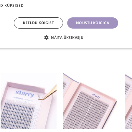
6D Valmislehvikud C 0,07
6D Valmislehvikud CC
6D
D KÜPSISED
(320 lehvikut)
0,07 (320 lehvikut)
VAATA VALIKUID
VAATA VALIKUID
KEELDU KÕIGIST
NÕUSTU KÕIGIGA
13,90 €
13,90 €
NÄITA ÜKSIKASJU