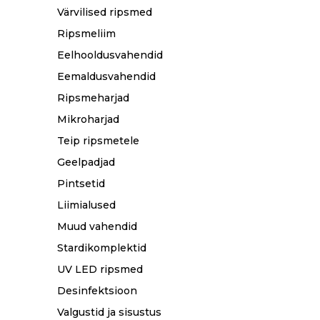
Värvilised ripsmed
Ripsmeliim
Eelhooldusvahendid
Eemaldusvahendid
Ripsmeharjad
Mikroharjad
Teip ripsmetele
Geelpadjad
Pintsetid
Liimialused
Muud vahendid
Stardikomplektid
UV LED ripsmed
Desinfektsioon
Valgustid ja sisustus