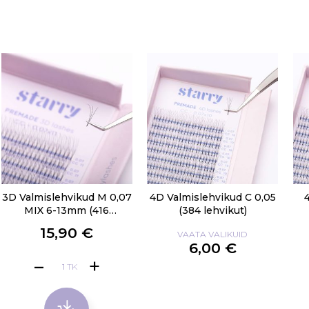
3D Valmislehvikud M 0,07
4D Valmislehvikud C 0,05
MIX 6-13mm (416
(384 lehvikut)
lehvikut)
15,90 €
VAATA VALIKUID
6,00 €
TK