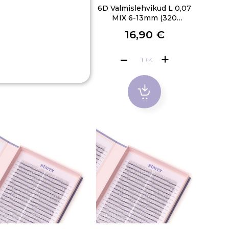
 Valmislehvikud D 0,07
6D Valmislehvikud L 0,07
(320 lehvikut)
MIX 6-13mm (320
lehvikut)
16,90 €
VAATA VALIKUID
5,00 €
TK