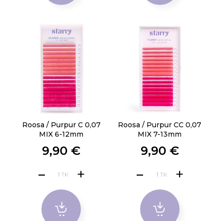
Roosa / Purpur C 0,07
Roosa / Purpur CC 0,07
MIX 6-12mm
MIX 7-13mm
9,90 €
9,90 €
TK
TK