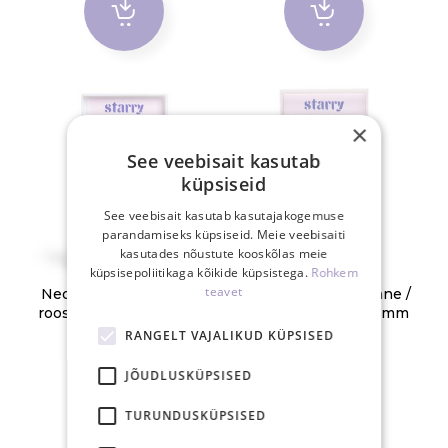
×
See veebisait kasutab
küpsiseid
See veebisait kasutab kasutajakogemuse
parandamiseks küpsiseid. Meie veebisaiti
kasutades nõustute kooskõlas meie
küpsisepoliitikaga kõikide küpsistega.
Rohkem
teavet
Neoonripsmed sinine /
Neoonripsmed kollane /
roosa D 0,1 MIX 7-13mm
oranž C 0,1 MIX 8-14mm
RANGELT VAJALIKUD KÜPSISED
9,90 €
9,90 €
JÕUDLUSKÜPSISED
TK
TK
TURUNDUSKÜPSISED