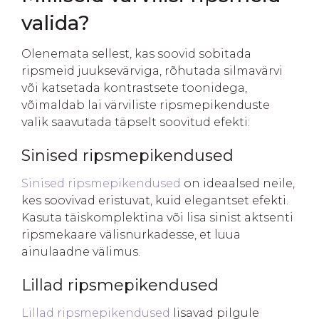
valida?
Olenemata sellest, kas soovid sobitada
ripsmeid juuksevärviga, rõhutada silmavärvi
või katsetada kontrastsete toonidega,
võimaldab lai värviliste ripsmepikenduste
valik saavutada täpselt soovitud efekti:
Sinised ripsmepikendused
Sinised ripsmepikendused
on ideaalsed neile,
kes soovivad eristuvat, kuid elegantset efekti.
Kasuta täiskomplektina või lisa sinist aktsenti
ripsmekaare välisnurkadesse, et luua
ainulaadne välimus.
Lillad ripsmepikendused
Lillad ripsmepikendused
lisavad pilgule