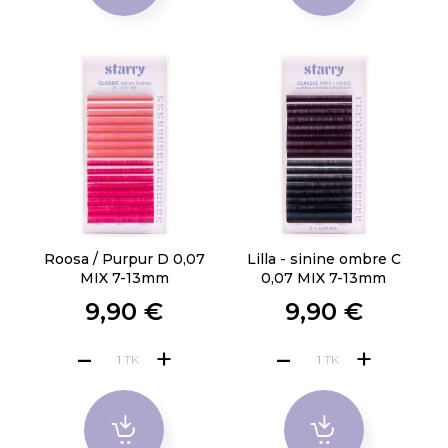
Roosa / Purpur D 0,07
Lilla - sinine ombre C
MIX 7-13mm
0,07 MIX 7-13mm
9,90 €
9,90 €
TK
TK