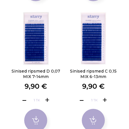
Sinised ripsmed D 0,07
Sinised ripsmed C 0,15
MIX 7-14mm
MIX 6-13mm
9,90 €
9,90 €
TK
TK