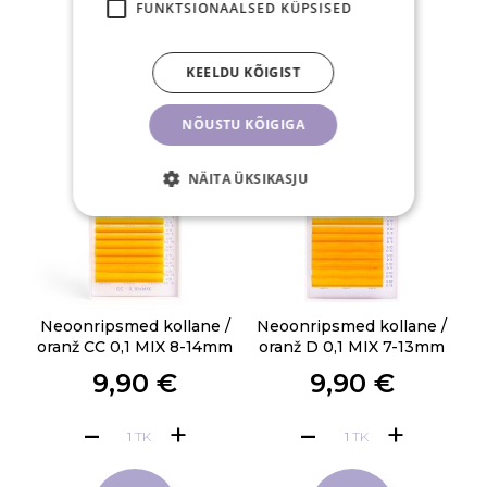
FUNKTSIONAALSED KÜPSISED
KEELDU KÕIGIST
NÕUSTU KÕIGIGA
NÄITA ÜKSIKASJU
Neoonripsmed kollane /
Neoonripsmed kollane /
oranž CC 0,1 MIX 8-14mm
oranž D 0,1 MIX 7-13mm
9,90 €
9,90 €
TK
TK