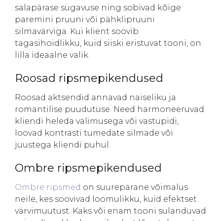
salapärase sügavuse ning sobivad kõige
paremini pruuni või pähklipruuni
silmavärviga. Kui klient soovib
tagasihoidlikku, kuid siiski eristuvat tooni, on
lilla ideaalne valik.
Roosad ripsmepikendused
Roosad aktsendid annavad naiseliku ja
romantilise puudutuse. Need harmoneeruvad
kliendi heleda välimusega või vastupidi,
loovad kontrasti tumedate silmade või
juustega kliendi puhul.
Ombre ripsmepikendused
Ombre ripsmed
on suurepärane võimalus
neile, kes soovivad loomulikku, kuid efektset
värvimuutust. Kaks või enam tooni sulanduvad