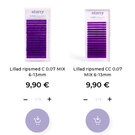
Lillad ripsmed C 0,07 MIX
Lillad ripsmed CC 0,07
6-13mm
MIX 6-13mm
9,90 €
9,90 €
TK
TK