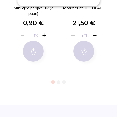
Mini geelpadjad 1tk (2
Ripsmeliim JET BLACK
P
paari)
0,90 €
21,50 €
TK
TK