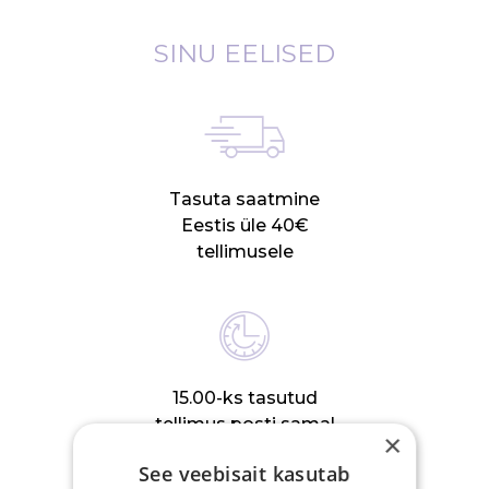
SINU EELISED
Tasuta saatmine
Eestis üle 40€
tellimusele
15.00-ks tasutud
tellimus posti samal
×
tööpäeval
See veebisait kasutab