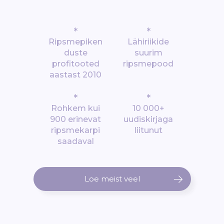
*
*
Ripsmepiken
Lähiriikide
duste
suurim
profitooted
ripsmepood
aastast 2010
*
*
Rohkem kui
10 000+
900 erinevat
uudiskirjaga
ripsmekarpi
liitunut
saadaval
Loe meist veel