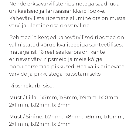
Nende erksavärviliste ripsmetega saad luua
unikaalseid ja fantaasiarikkaid look-e.
Kahevärviliste ripsmete alumine ots on musta
värvi ja ülemine osa on värviline.
Pehmed ja kerged kahevärvilised ripsmed on
valmistatud kõrge kvaliteediga sünteetilisest
materjalist. 16 realises karbis on kahte
erinevat värvi ripsmeid ja meie kõige
populaarsemad pikkused. Hea valik erinevate
värvide ja pikkustega katsetamiseks.
Ripsmekarbi sisu:
Must / Lilla : 1x7mm, 1x8mm, 1x9mm, 1x10mm,
2x11mm, 1x12mm, 1x13mm
Must / Sinine: 1x7mm, 1x8mm, 1x9mm, 1x10mm,
2x11mm, 1x12mm, 1x13mm