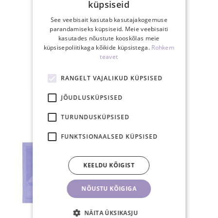
küpsiseid
See veebisait kasutab kasutajakogemuse
parandamiseks küpsiseid. Meie veebisaiti
kasutades nõustute kooskõlas meie
küpsisepoliitikaga kõikide küpsistega.
Rohkem
30-päevane
teavet
tagastusõigus
RANGELT VAJALIKUD KÜPSISED
JÕUDLUSKÜPSISED
SEOTUD TOOTED
TURUNDUSKÜPSISED
FUNKTSIONAALSED KÜPSISED
KEELDU KÕIGIST
NÕUSTU KÕIGIGA
NÄITA ÜKSIKASJU