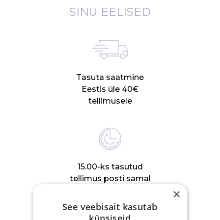
SINU EELISED
Tasuta saatmine
Eestis üle 40€
tellimusele
15.00-ks tasutud
tellimus posti samal
tööpäeval
×
See veebisait kasutab
küpsiseid