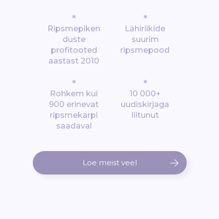
*
*
Ripsmepiken
Lähiriikide
duste
suurim
profitooted
ripsmepood
aastast 2010
*
*
Rohkem kui
10 000+
900 erinevat
uudiskirjaga
ripsmekarpi
liitunut
saadaval
Loe meist veel