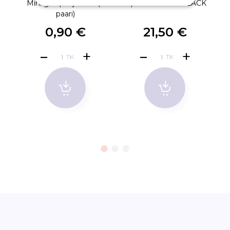
Mini geelpadjad 1tk (2
Ripsmeliim JET BLACK
P
paari)
0,90 €
21,50 €
TK
TK