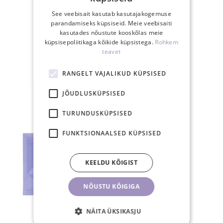
See veebisait kasutab kasutajakogemuse
parandamiseks küpsiseid. Meie veebisaiti
kasutades nõustute kooskõlas meie
30-päevane
küpsisepoliitikaga kõikide küpsistega.
Rohkem
tagastusõigus
teavet
RANGELT VAJALIKUD KÜPSISED
SEOTUD TOOTED
JÕUDLUSKÜPSISED
TURUNDUSKÜPSISED
FUNKTSIONAALSED KÜPSISED
KEELDU KÕIGIST
NÕUSTU KÕIGIGA
NÄITA ÜKSIKASJU