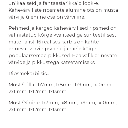
unikaalseid ja fantaasiarikkaid look-e.
Kahevärviliste ripsmete alumine ots on musta
värvi ja ülemine osa on värviline.
Pehmed ja kerged kahevärvilised ripsmed on
valmistatud kõrge kvaliteediga sünteetilisest
materjalist. 16 realises karbis on kahte
erinevat värvi ripsmeid ja meie kõige
populaarsemad pikkused. Hea valik erinevate
värvide ja pikkustega katsetamiseks.
Ripsmekarbi sisu:
Must / Lilla : 1x7mm, 1x8mm, 1x9mm, 1x10mm,
2x11mm, 1x12mm, 1x13mm
Must / Sinine: 1x7mm, 1x8mm, 1x9mm, 1x10mm,
2x11mm, 1x12mm, 1x13mm