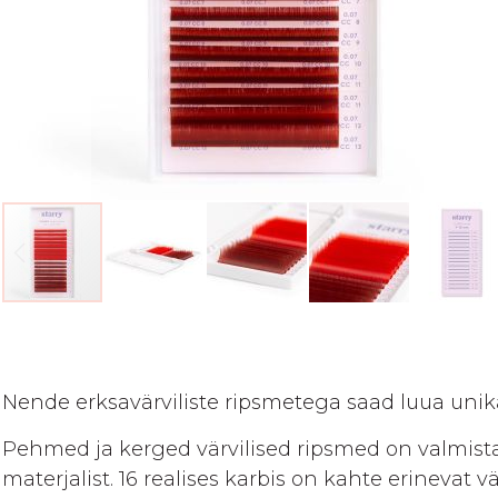
Skip
to
the
beginning
Nende erksavärviliste ripsmetega saad luua unikaa
of
Pehmed ja kerged värvilised ripsmed on valmista
the
images
materjalist. 16 realises karbis on kahte erinevat 