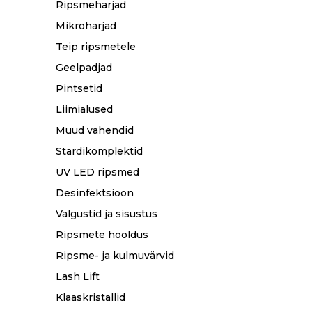
Ripsmeharjad
Mikroharjad
Teip ripsmetele
Geelpadjad
Pintsetid
Liimialused
Muud vahendid
Stardikomplektid
UV LED ripsmed
Desinfektsioon
Valgustid ja sisustus
Ripsmete hooldus
Ripsme- ja kulmuvärvid
Lash Lift
Klaaskristallid