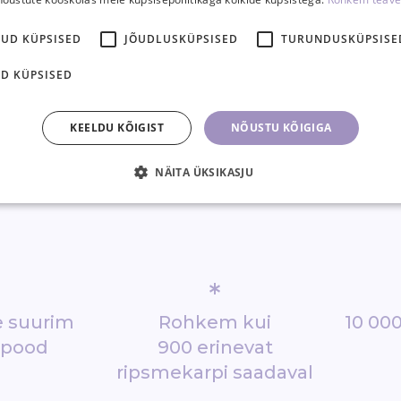
KUD KÜPSISED
JÕUDLUSKÜPSISED
TURUNDUSKÜPSISE
D KÜPSISED
KEELDU KÕIGIST
NÕUSTU KÕIGIGA
NÄITA ÜKSIKASJU
*
de suurim
Rohkem kui
10 000
epood
900 erinevat
ripsmekarpi saadaval