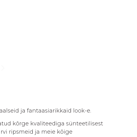
lseid ja fantaasiarikkaid look-e.
tud kõrge kvaliteediga sünteetilisest
värvi ripsmeid ja meie kõige