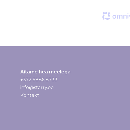
g
a
:
Aitame hea meelega
+372 5886 8733
info@starry.ee
Kontakt