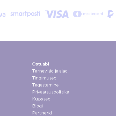
Ostuabi
Tarneviisid ja ajad
Tarneviisid ja ajad
Tingimused
Tagastamine
Privaatsuspoliitika
Küpsised
Blogi
Partnerid