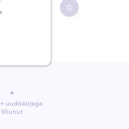
D
*
+ uudiskirjaga
liitunut