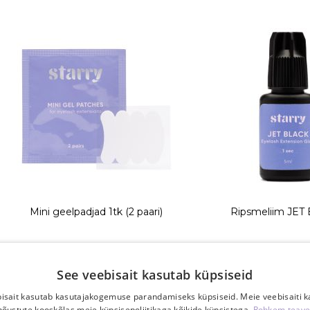
Mini geelpadjad 1tk (2 paari)
Ripsmeliim JET
0,90 €
21,50 
See veebisait kasutab küpsiseid
TK
TK
isait kasutab kasutajakogemuse parandamiseks küpsiseid. Meie veebisaiti 
nõustute kooskõlas meie küpsisepoliitikaga kõikide küpsistega.
Rohkem teave