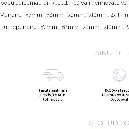
gallery
populaarsemad pikkused. Hea valik erinevate vär
Punane: 1x7mm, 1x8mm, 1x9mm, 1x10mm, 2x11mm
Tumepunane: 1x7mm, 1x8mm, 1x9mm, 1x10mm, 2
SINU EEL
Tasuta saatmine
15.00-ks tasu
Eestis üle 40€
tellimus posti 
tellimusele
tööpäeval
SEOTUD T