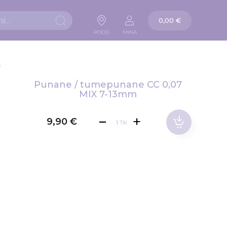
Ostukorv
0,00 €
Otsi
POOD
MINA
m
Punane / tumepunane CC 0,07
MIX 7-13mm
9,90 €
TK