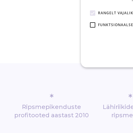
RANGELT VAJALI
FUNKTSIONAALSE
*
*
Ripsmepikenduste
Lähiriiki
profitooted aastast 2010
ripsm