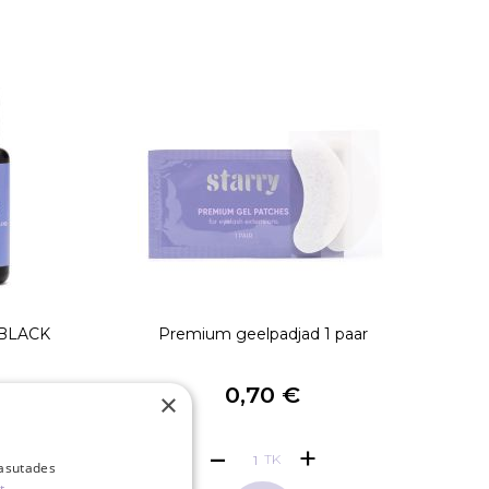
 BLACK
Premium geelpadjad 1 paar
€
0,70 €
×
TK
kasutades
t