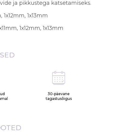
vide ja pikkustega katsetamiseks.
, 1x12mm, 1x13mm
x11mm, 1x12mm, 1x13mm
ISED
tud
30-päevane
samal
tagastusõigus
OOTED