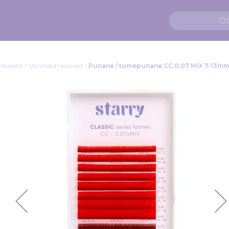
Avaleht
Värvilised ripsmed
Punane / tumepunane CC 0,07 MIX 7-13m
Skip
to
the
end
of
the
images
gallery