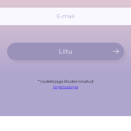
Liitu
* Uudiskirjaga liitudes nõustud
tingimustega