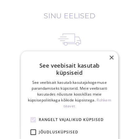
SINU EELISED
×
Tasuta saatmine
See veebisait kasutab
Eestis üle 40€
küpsiseid
tellimusele
See veebisait kasutab kasutajakogemuse
parandamiseks küpsiseid. Meie veebisaiti
kasutades nõustute kooskõlas meie
küpsisepoliitikaga kõikide küpsistega.
Rohkem
teavet
15.00-ks tasutud
RANGELT VAJALIKUD KÜPSISED
tellimus posti samal
tööpäeval
JÕUDLUSKÜPSISED