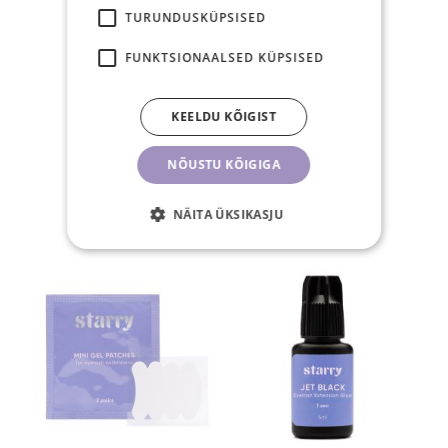
TURUNDUSKÜPSISED
FUNKTSIONAALSED KÜPSISED
30-päevane
KEELDU KÕIGIST
tagastusõigus
NÕUSTU KÕIGIGA
SEOTUD TOOTED
NÄITA ÜKSIKASJU