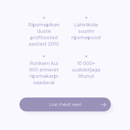
*
*
Ripsmepiken
Lähiriikide
duste
suurim
profitooted
ripsmepood
aastast 2010
*
*
Rohkem kui
10 000+
900 erinevat
uudiskirjaga
ripsmekarpi
liitunut
saadaval
Loe meist veel