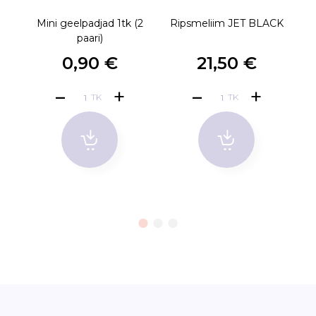
Mini geelpadjad 1tk (2
Ripsmeliim JET BLACK
P
paari)
0,90 €
21,50 €
TK
TK