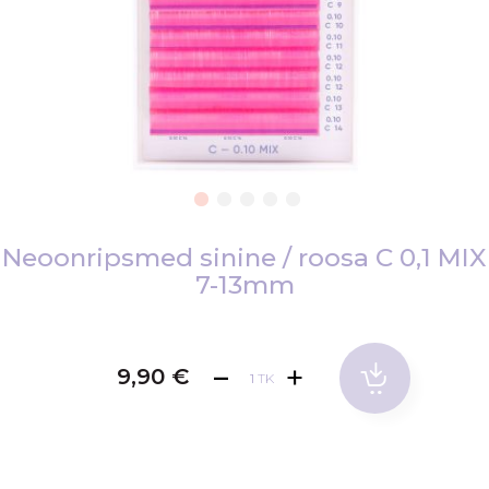
Skip
to
Neoonripsmed sinine / roosa C 0,1 MIX
the
7-13mm
beginning
of
the
9,90 €
images
TK
gallery