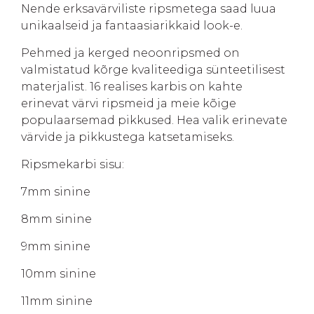
Nende erksavärviliste ripsmetega saad luua
unikaalseid ja fantaasiarikkaid look-e.
Pehmed ja kerged neoonripsmed on
valmistatud kõrge kvaliteediga sünteetilisest
materjalist. 16 realises karbis on kahte
erinevat värvi ripsmeid ja meie kõige
populaarsemad pikkused. Hea valik erinevate
värvide ja pikkustega katsetamiseks.
Ripsmekarbi sisu:
7mm sinine
8mm sinine
9mm sinine
10mm sinine
11mm sinine