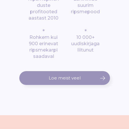
duste
suurim
profitooted
ripsmepood
aastast 2010
*
*
Rohkem kui
10 000+
900 erinevat
uudiskirjaga
ripsmekarpi
liitunut
saadaval
Loe meist veel