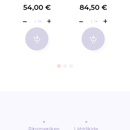
komplekt
54,00 €
84,50 €
TK
TK
*
*
Ripsmepiken
Lähiriikide