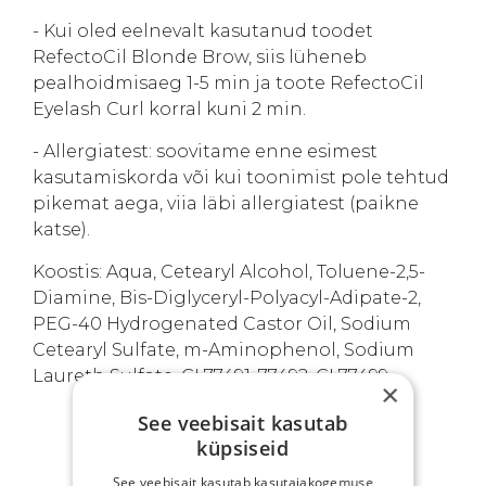
- Kui oled eelnevalt kasutanud toodet
RefectoCil Blonde Brow, siis lüheneb
pealhoidmisaeg 1-5 min ja toote RefectoCil
Eyelash Curl korral kuni 2 min.
- Allergiatest: soovitame enne esimest
kasutamiskorda või kui toonimist pole tehtud
pikemat aega, viia läbi allergiatest (paikne
katse).
Koostis: Aqua, Cetearyl Alcohol, Toluene-2,5-
Diamine, Bis-Diglyceryl-Polyacyl-Adipate-2,
PEG-40 Hydrogenated Castor Oil, Sodium
Cetearyl Sulfate, m-Aminophenol, Sodium
Laureth Sulfate, CI 77491, 77492, CI 77499.
×
See veebisait kasutab
küpsiseid
SINU EELISED
See veebisait kasutab kasutajakogemuse