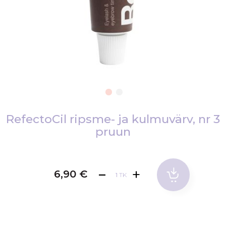
Skip
to
RefectoCil ripsme- ja kulmuvärv, nr 3
the
pruun
beginning
of
the
6,90 €
images
TK
gallery