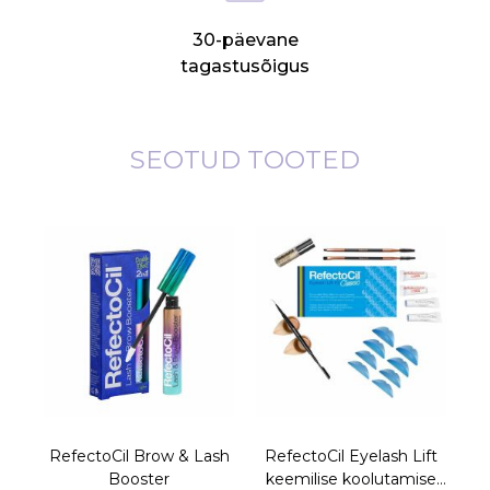
30-päevane
tagastusõigus
SEOTUD TOOTED
RefectoCil Brow & Lash
RefectoCil Eyelash Lift
R
Booster
keemilise koolutamise