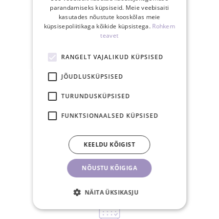
parandamiseks küpsiseid. Meie veebisaiti
kasutades nõustute kooskõlas meie
küpsisepoliitikaga kõikide küpsistega.
Rohkem
teavet
RANGELT VAJALIKUD KÜPSISED
Tasuta saatmine
Eestis üle 40€
JÕUDLUSKÜPSISED
tellimusele
TURUNDUSKÜPSISED
FUNKTSIONAALSED KÜPSISED
KEELDU KÕIGIST
15.00-ks tasutud
tellimus posti samal
NÕUSTU KÕIGIGA
tööpäeval
NÄITA ÜKSIKASJU