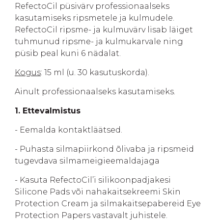
RefectoCil püsivärv professionaalseks
kasutamiseks ripsmetele ja kulmudele.
RefectoCil ripsme- ja kulmuvärv lisab läiget
tuhmunud ripsme- ja kulmukarvale ning
püsib peal kuni 6 nädalat.
Kogus
: 15 ml (u. 30 kasutuskorda).
Ainult professionaalseks kasutamiseks.
1. Ettevalmistus
- Eemalda kontaktläätsed.
- Puhasta silmapiirkond õlivaba ja ripsmeid
tugevdava silmameigieemaldajaga
- Kasuta RefectoCil’i silikoonpadjakesi
Silicone Pads või nahakaitsekreemi Skin
Protection Cream ja silmakaitsepabereid Eye
Protection Papers vastavalt juhistele.