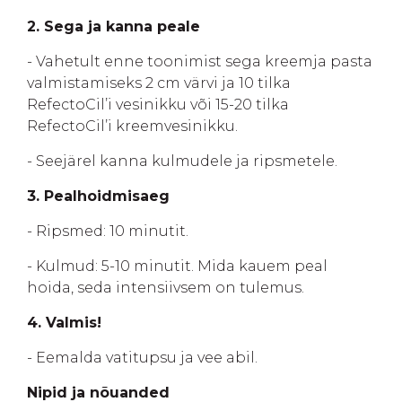
2. Sega ja kanna peale
- Vahetult enne toonimist sega kreemja pasta
valmistamiseks 2 cm värvi ja 10 tilka
RefectoCil’i vesinikku või 15-20 tilka
RefectoCil’i kreemvesinikku.
- Seejärel kanna kulmudele ja ripsmetele.
3. Pealhoidmisaeg
- Ripsmed: 10 minutit.
- Kulmud: 5-10 minutit. Mida kauem peal
hoida, seda intensiivsem on tulemus.
4. Valmis!
- Eemalda vatitupsu ja vee abil.
Nipid ja nõuanded