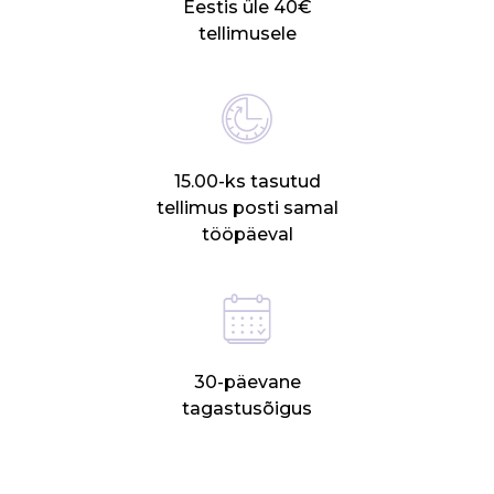
Eestis üle 40€
tellimusele
15.00-ks tasutud
tellimus posti samal
tööpäeval
30-päevane
tagastusõigus