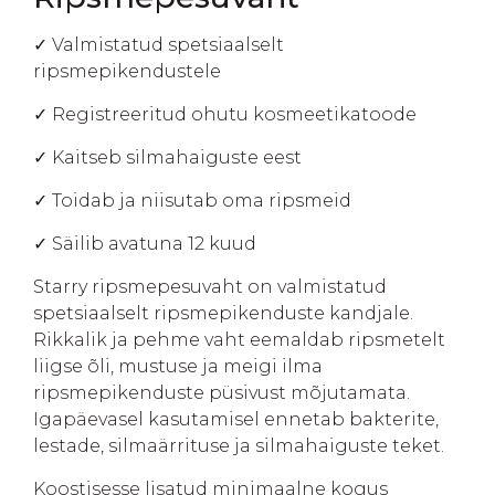
✓ Valmistatud spetsiaalselt
ripsmepikendustele
✓ Registreeritud ohutu kosmeetikatoode
✓ Kaitseb silmahaiguste eest
✓ Toidab ja niisutab oma ripsmeid
✓ Säilib avatuna 12 kuud
Starry ripsmepesuvaht on valmistatud
spetsiaalselt ripsmepikenduste kandjale.
Rikkalik ja pehme vaht eemaldab ripsmetelt
liigse õli, mustuse ja meigi ilma
ripsmepikenduste püsivust mõjutamata.
Igapäevasel kasutamisel ennetab bakterite,
lestade, silmaärrituse ja silmahaiguste teket.
Koostisesse lisatud minimaalne kogus