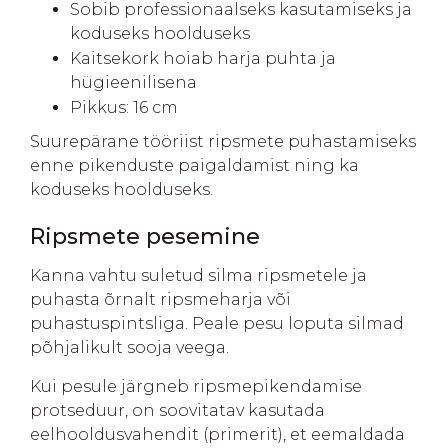
Sobib professionaalseks kasutamiseks ja
koduseks hoolduseks
Kaitsekork hoiab harja puhta ja
hügieenilisena
Pikkus: 16 cm
Suurepärane tööriist ripsmete puhastamiseks
enne pikenduste paigaldamist ning ka
koduseks hoolduseks.
Ripsmete pesemine
Kanna vahtu suletud silma ripsmetele ja
puhasta õrnalt ripsmeharja või
puhastuspintsliga. Peale pesu loputa silmad
põhjalikult sooja veega.
Kui pesule järgneb ripsmepikendamise
protseduur, on soovitatav kasutada
eelhooldusvahendit (primerit), et eemaldada