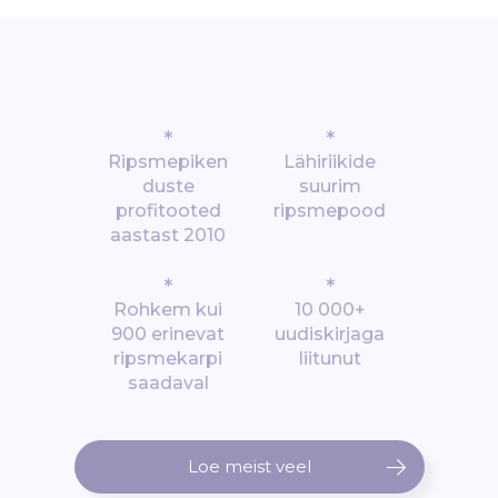
*
*
Ripsmepiken
Lähiriikide
duste
suurim
profitooted
ripsmepood
aastast 2010
*
*
Rohkem kui
10 000+
900 erinevat
uudiskirjaga
ripsmekarpi
liitunut
saadaval
Loe meist veel