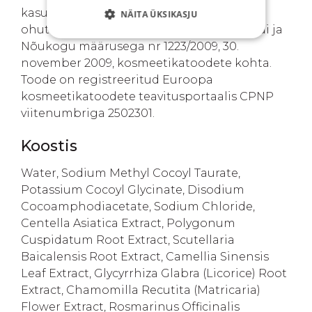
kasutusjuhiste järgi kasutades hinnatud
NÄITA ÜKSIKASJU
ohutuks ja kooskõlas Euroopa Parlamendi ja
Nõukogu määrusega nr 1223/2009, 30.
november 2009, kosmeetikatoodete kohta.
Toode on registreeritud Euroopa
kosmeetikatoodete teavitusportaalis CPNP
viitenumbriga 2502301.
Koostis
Water, Sodium Methyl Cocoyl Taurate,
Potassium Cocoyl Glycinate, Disodium
Cocoamphodiacetate, Sodium Chloride,
Centella Asiatica Extract, Polygonum
Cuspidatum Root Extract, Scutellaria
Baicalensis Root Extract, Camellia Sinensis
Leaf Extract, Glycyrrhiza Glabra (Licorice) Root
Extract, Chamomilla Recutita (Matricaria)
Flower Extract, Rosmarinus Officinalis