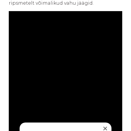
ripsmetelt võimalikud vahu jäägid.
×