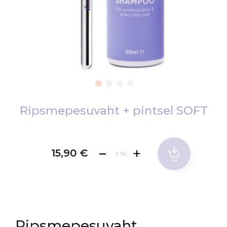
Skip
to
Ripsmepesuvaht + pintsel SOFT
the
beginning
of
15,90 €
TK
the
images
gallery
Ripsmepesuvaht