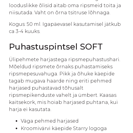
looduslikke õlisid aitab oma ripsmeid toita ja
niisutada. Vaht on õrna tsitruse lõhnaga.
Kogus: 50 ml. Igapäevasel kasutamisel jätkub
ca 3-4 kuuks.
Puhastuspintsel SOFT
Ülipehmete harjastega ripsmepuhastushari.
Mõeldud ripsmete õrnaks puhastamiseks
ripsmepesuvahuga. Pikk ja õhuke käepide
tagab mugava haarde ning eriti pehmed
harjased puhastavad tõhusalt
ripsmepikenduste vahelt ja ümbert. Kaasas
kaitsekork, mis hoiab harjased puhtana, kui
harja ei kasutata.
Väga pehmed harjased
Kroomivärvi käepide Starry logoga