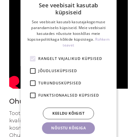
See veebisait kasutab
küpsiseid
See veebisait kasutab kasutajakogemuse
parandamiseks küpsiseid. Meie veebisaiti
kasutades nõustute kooskõlas meie
küpsisepoliitikaga kõikide küpsistega.
Rohkem
teavet
RANGELT VAJALIKUD KÜPSISED
JÕUDLUSKÜPSISED
TURUNDUSKÜPSISED
FUNKTSIONAALSED KÜPSISED
Ohutu kosmeetikatoode
Toote ohutuse kohta on koostatud
KEELDU KÕIGIST
kvalifitseeritud spetsialisti poolt
kosmeetikatoote ohutushinnang.
NÕUSTU KÕIGIGA
Ohutushinnangu käigus on toode