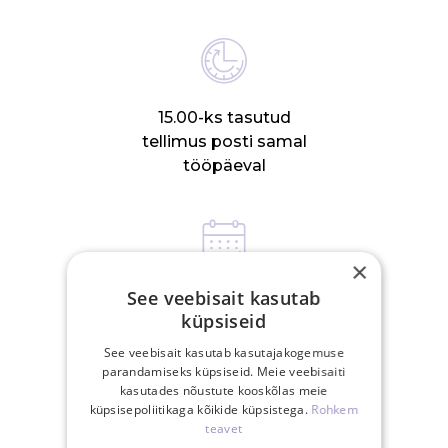
15.00-ks tasutud
tellimus posti samal
tööpäeval
×
See veebisait kasutab
30-päevane
küpsiseid
tagastusõigus
See veebisait kasutab kasutajakogemuse
parandamiseks küpsiseid. Meie veebisaiti
kasutades nõustute kooskõlas meie
SEOTUD TOOTED
küpsisepoliitikaga kõikide küpsistega.
Rohkem
teavet