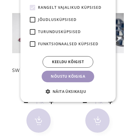
RANGELT VAJALIKUD KÜPSISED
JÕUDLUSKÜPSISED
TURUNDUSKÜPSISED
FUNKTSIONAALSED KÜPSISED
KEELDU KÕIGIST
SW kristallid SS5 Rose 50
SW kristallid SS5
S
NÕUSTU KÕIGIGA
tk
Montana 50 tk
1,30 €
1,30 €
NÄITA ÜKSIKASJU
TK
TK