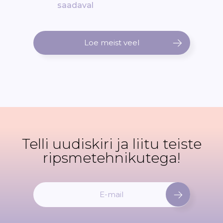
saadaval
Loe meist veel
Telli uudiskiri ja liitu teiste
ripsmetehnikutega!
L
i
i
t