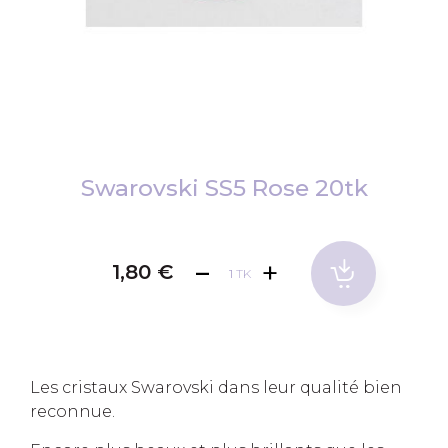
Skip
to
Swarovski SS5 Rose 20tk
the
beginning
of
1,80 €
TK
the
images
gallery
Les cristaux Swarovski dans leur qualité bien
reconnue.