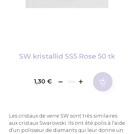
Skip
to
SW kristallid SS5 Rose 50 tk
the
beginning
of
1,30 €
TK
the
images
gallery
Les cristaux de verre SW sont très similaires
aux cristaux Swarowski. Ils ont été polis à l'aide
d'un polisseur de diamants qui leur donne un