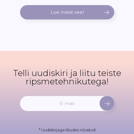
Loe meist veel
Telli uudiskiri ja liitu teiste
ripsmetehnikutega!
L
i
i
t
u
* Uudiskirjaga liitudes nõustud
u