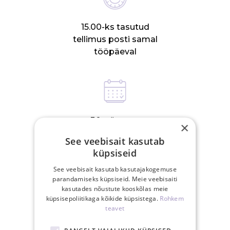
15.00-ks tasutud
tellimus posti samal
tööpäeval
30-päevane
×
tagastusõigus
See veebisait kasutab
küpsiseid
See veebisait kasutab kasutajakogemuse
parandamiseks küpsiseid. Meie veebisaiti
kasutades nõustute kooskõlas meie
küpsisepoliitikaga kõikide küpsistega.
Rohkem
SEOTUD TOOTED
teavet