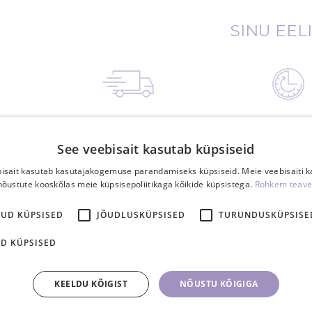
SINU EEL
Tasuta saatmine
15.00-ks tasu
Eestis üle 40€
tellimus posti 
tellimusele
tööpäeval
See veebisait kasutab küpsiseid
isait kasutab kasutajakogemuse parandamiseks küpsiseid. Meie veebisaiti 
nõustute kooskõlas meie küpsisepoliitikaga kõikide küpsistega.
Rohkem teave
KUD KÜPSISED
JÕUDLUSKÜPSISED
TURUNDUSKÜPSISE
D KÜPSISED
*
KEELDU KÕIGIST
NÕUSTU KÕIGIGA
de suurim
Rohkem kui
10 000