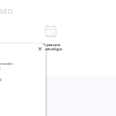
ISED
tud
30-päevane
×
samal
tagastusõigus
kasutades
t
D
*
+ uudiskirjaga