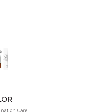
LOR
mination Care