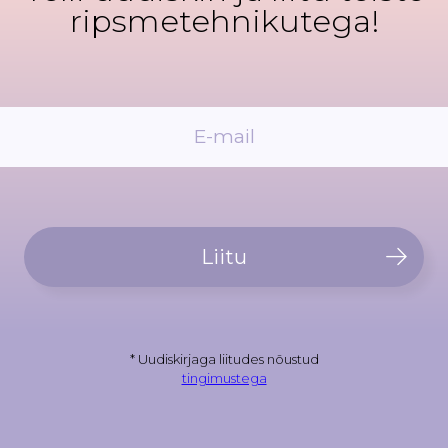
ripsmetehnikutega!
Liitu
* Uudiskirjaga liitudes nõustud
tingimustega