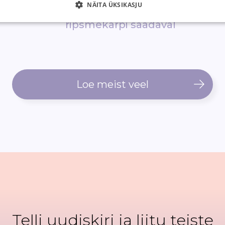
NÄITA ÜKSIKASJU
epood
900 erinevat
ripsmekarpi saadaval
Loe meist veel
Telli uudiskiri ja liitu teiste