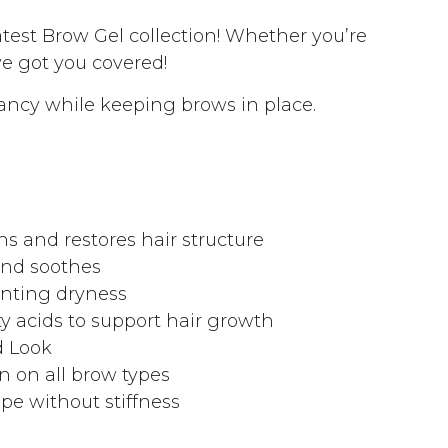
test Brow Gel collection! Whether you’re
’ve got you covered!
brancy while keeping brows in place.
ns and restores hair structure
and soothes
venting dryness
ty acids to support hair growth
d Look
n on all brow types
pe without stiffness