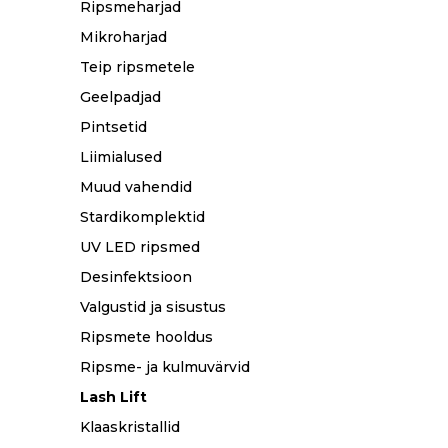
Ripsmeharjad
Mikroharjad
Teip ripsmetele
Geelpadjad
Pintsetid
Liimialused
Muud vahendid
Stardikomplektid
UV LED ripsmed
Desinfektsioon
Valgustid ja sisustus
Ripsmete hooldus
Ripsme- ja kulmuvärvid
Lash Lift
Klaaskristallid