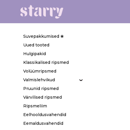
Suvepakkumised ❀
Uued tooted
Hulgipakid
Klassikalised ripsmed
Volüümripsmed
Valmislehvikud
Pruunid ripsmed
Värvilised ripsmed
Ripsmeliim
Eelhooldusvahendid
Eemaldusvahendid