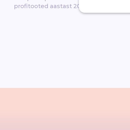
profitooted aastast 2010
ripsm