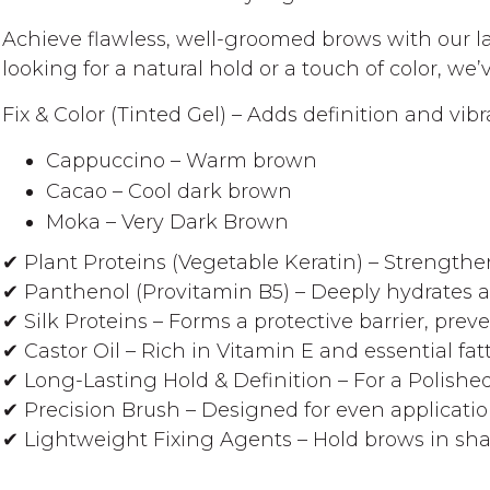
gallery
Achieve flawless, well-groomed brows with our la
looking for a natural hold or a touch of color, we
Fix & Color (Tinted Gel) – Adds definition and vi
Cappuccino – Warm brown
Cacao – Cool dark brown
Moka – Very Dark Brown
✔ Plant Proteins (Vegetable Keratin) – Strengthe
✔ Panthenol (Provitamin B5) – Deeply hydrates 
✔ Silk Proteins – Forms a protective barrier, pre
✔ Castor Oil – Rich in Vitamin E and essential fat
✔ Long-Lasting Hold & Definition – For a Polishe
✔ Precision Brush – Designed for even applicatio
✔ Lightweight Fixing Agents – Hold brows in sha