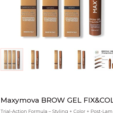
Skip
to
the
beginning
of
Maxymova BROW GEL FIX&CO
the
images
Trial-Action Formula – Styling + Color + Post-La