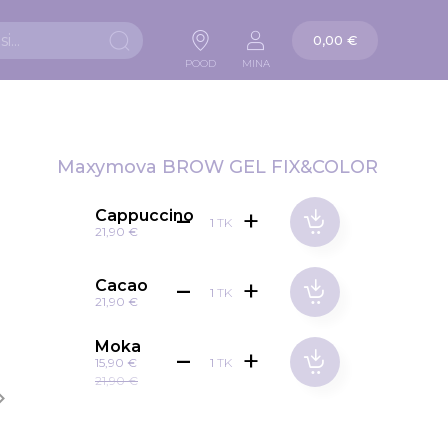
Ostukorv
0,00 €
Otsi
POOD
MINA
Maxymova BROW GEL FIX&COLOR
Cappuccino
TK
21,90 €
Cacao
TK
21,90 €
Moka
TK
15,90 €
21,90 €