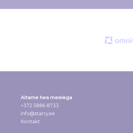
r
j
a
g
a
:
Aitame hea meelega
+372 5886 8733
info@starry.ee
Kontakt