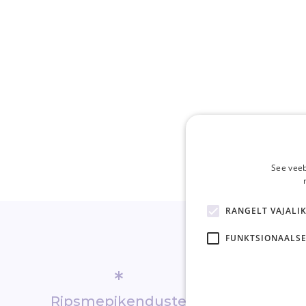
See veeb
RANGELT VAJALI
FUNKTSIONAALSE
*
*
Ripsmepikenduste
Lähiriiki