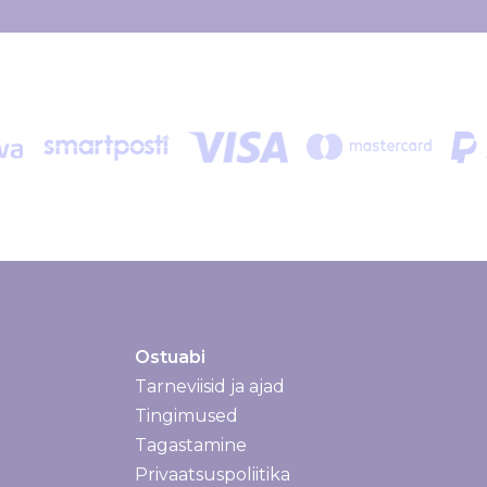
Ostuabi
Tarneviisid ja ajad
Tarneviisid ja ajad
Tingimused
Tagastamine
Privaatsuspoliitika