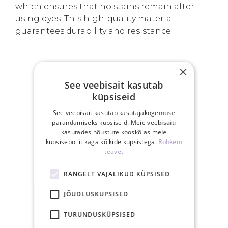
which ensures that no stains remain after
using dyes. This high-quality material
guarantees durability and resistance.
×
SINU EELISED
See veebisait kasutab
küpsiseid
See veebisait kasutab kasutajakogemuse
parandamiseks küpsiseid. Meie veebisaiti
kasutades nõustute kooskõlas meie
küpsisepoliitikaga kõikide küpsistega.
Rohkem
Tasuta saatmine
teavet
Eestis üle 40€
tellimusele
RANGELT VAJALIKUD KÜPSISED
JÕUDLUSKÜPSISED
TURUNDUSKÜPSISED