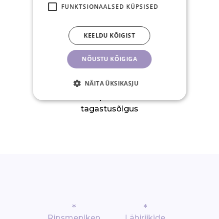
FUNKTSIONAALSED KÜPSISED
15.00-ks tasutud
tellimus posti samal
tööpäeval
KEELDU KÕIGIST
NÕUSTU KÕIGIGA
NÄITA ÜKSIKASJU
30-päevane
tagastusõigus
*
*
Ripsmepiken
Lähiriikide