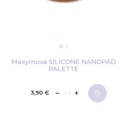
Skip
to
Maxymova SILICONE NANOPAD
the
PALETTE
beginning
of
the
3,90 €
images
TK
gallery