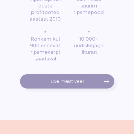
duste
suurim
profitooted
ripsmepood
aastast 2010
*
*
Rohkem kui
10 000+
900 erinevat
uudiskirjaga
ripsmekarpi
liitunut
saadaval
Loe meist veel