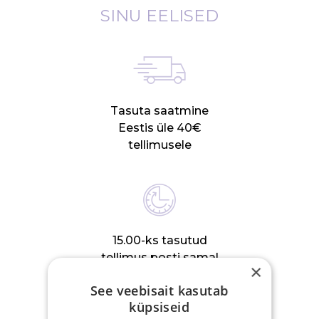
SINU EELISED
Tasuta saatmine
Eestis üle 40€
tellimusele
15.00-ks tasutud
tellimus posti samal
×
tööpäeval
See veebisait kasutab
küpsiseid