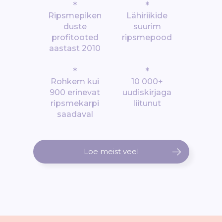
*
*
Ripsmepiken
Lähiriikide
duste
suurim
profitooted
ripsmepood
aastast 2010
*
*
Rohkem kui
10 000+
900 erinevat
uudiskirjaga
ripsmekarpi
liitunut
saadaval
Loe meist veel