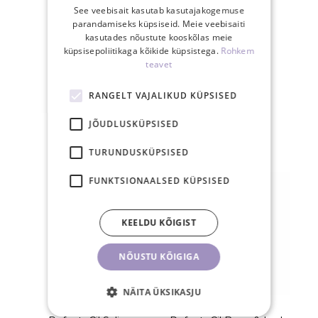
See veebisait kasutab kasutajakogemuse
parandamiseks küpsiseid. Meie veebisaiti
kasutades nõustute kooskõlas meie
30-päevane
küpsisepoliitikaga kõikide küpsistega.
Rohkem
teavet
tagastusõigus
RANGELT VAJALIKUD KÜPSISED
JÕUDLUSKÜPSISED
SEOTUD TOOTED
TURUNDUSKÜPSISED
FUNKTSIONAALSED KÜPSISED
KEELDU KÕIGIST
NÕUSTU KÕIGIGA
NÄITA ÜKSIKASJU