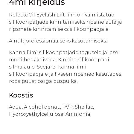
4ml kirjeldus
RefectoCil Eyelash Lift liim on valmistatud
silikoonpatjade kinnitamiseks ripsmelaule ja
ripsmete kinnitamiseks silikoonpadjale.
Ainult professionaalseks kasutamiseks.
Kanna liimi silikoonpatjade tagusele ja lase
mõni hetk kuivada. Kinnita silikoonpadi
silmalaule. Seejärel kanna liimi
silikoonpadjale ja fikseeri ripsmed kasutades
roosipuust paigalduspulka.
Koostis
Aqua, Alcohol denat., PVP, Shellac,
Hydroxyethylcellulose, Ammonia.