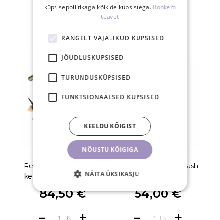
küpsisepoliitikaga kõikide küpsistega.
Rohkem
teavet
SEOTUD TOOTED
RANGELT VAJALIKUD KÜPSISED
JÕUDLUSKÜPSISED
TURUNDUSKÜPSISED
FUNKTSIONAALSED KÜPSISED
KEELDU KÕIGIST
NÕUSTU KÕIGIGA
RefectoCil Eyelash Lift
RefectoCil Brow & Lash
Re
NÄITA ÜKSIKASJU
keemilise koolutamise
Booster
komplekt
84,50 €
54,00 €
TK
TK