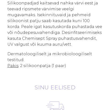
Silikoonpadjad kaitsevad nahka värvi eest ja
teevad ripsmete värvimise veelgi
mugavamaks. Isekinnituvaid ja pehmeid
silikoonist patju saab kasutada kuni 100
korda. Peale igat kasutuskorda puhastada vee
või nõudepesuvahendiga. Desinfitseerimiseks
kasuta Chemisept Spray puhastusvahendit,
UV valgust või kuuma auru/vett.
Dermatoloogiliselt ja mikrobioloogiliselt
testitud.
Pakis
: 2 silikoonpatja (1 paar)
SINU EELISED