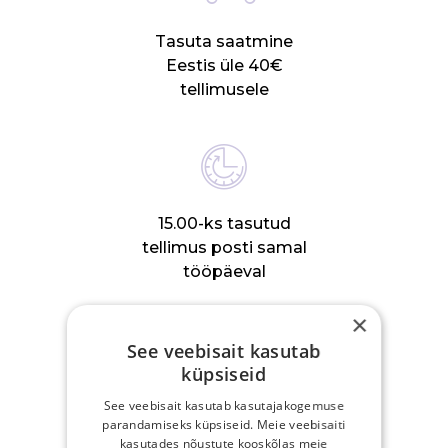
Tasuta saatmine
Eestis üle 40€
tellimusele
15.00-ks tasutud
tellimus posti samal
tööpäeval
×
See veebisait kasutab
küpsiseid
30-päevane
See veebisait kasutab kasutajakogemuse
parandamiseks küpsiseid. Meie veebisaiti
tagastusõigus
kasutades nõustute kooskõlas meie