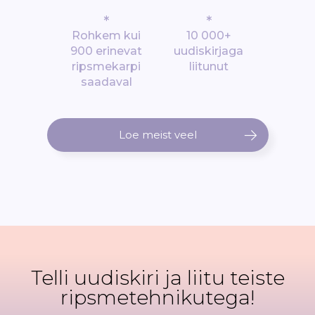
*
*
Rohkem kui
10 000+
900 erinevat
uudiskirjaga
ripsmekarpi
liitunut
saadaval
Loe meist veel
Telli uudiskiri ja liitu teiste
ripsmetehnikutega!