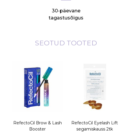
30-päevane
tagastusõigus
SEOTUD TOOTED
RefectoCil Brow & Lash
RefectoCil Eyelash Lift
Booster
segamiskauss 2tk