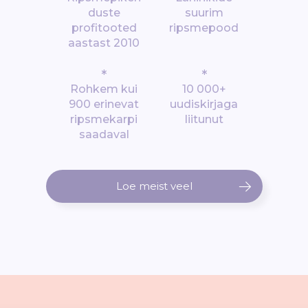
duste
suurim
profitooted
ripsmepood
aastast 2010
*
*
Rohkem kui
10 000+
900 erinevat
uudiskirjaga
ripsmekarpi
liitunut
saadaval
Loe meist veel