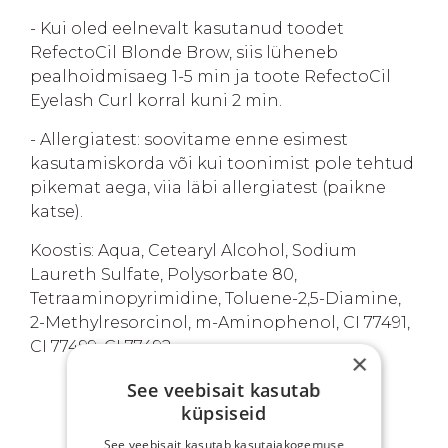
- Kui oled eelnevalt kasutanud toodet
RefectoCil Blonde Brow, siis lüheneb
pealhoidmisaeg 1-5 min ja toote RefectoCil
Eyelash Curl korral kuni 2 min.
- Allergiatest: soovitame enne esimest
kasutamiskorda või kui toonimist pole tehtud
pikemat aega, viia läbi allergiatest (paikne
katse).
Koostis: Aqua, Cetearyl Alcohol, Sodium
Laureth Sulfate, Polysorbate 80,
Tetraaminopyrimidine, Toluene-2,5-Diamine,
2-Methylresorcinol, m-Aminophenol, CI 77491,
CI 77499, CI 77492.
×
See veebisait kasutab
küpsiseid
SINU EELISED
See veebisait kasutab kasutajakogemuse