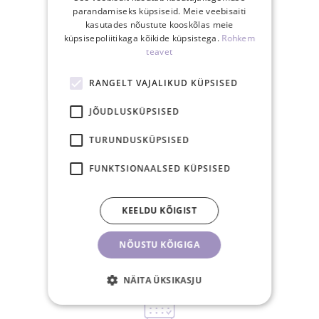
parandamiseks küpsiseid. Meie veebisaiti
kasutades nõustute kooskõlas meie
küpsisepoliitikaga kõikide küpsistega.
Rohkem
teavet
RANGELT VAJALIKUD KÜPSISED
Tasuta saatmine
Eestis üle 40€
JÕUDLUSKÜPSISED
tellimusele
TURUNDUSKÜPSISED
FUNKTSIONAALSED KÜPSISED
KEELDU KÕIGIST
15.00-ks tasutud
tellimus posti samal
NÕUSTU KÕIGIGA
tööpäeval
NÄITA ÜKSIKASJU