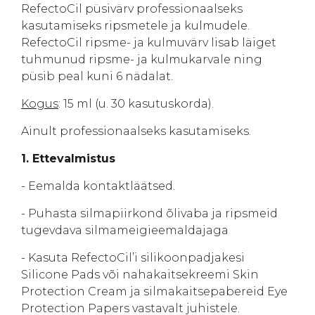
RefectoCil püsivärv professionaalseks
kasutamiseks ripsmetele ja kulmudele.
RefectoCil ripsme- ja kulmuvärv lisab läiget
tuhmunud ripsme- ja kulmukarvale ning
püsib peal kuni 6 nädalat.
Kogus
: 15 ml (u. 30 kasutuskorda).
Ainult professionaalseks kasutamiseks.
1. Ettevalmistus
- Eemalda kontaktläätsed.
- Puhasta silmapiirkond õlivaba ja ripsmeid
tugevdava silmameigieemaldajaga
- Kasuta RefectoCil’i silikoonpadjakesi
Silicone Pads või nahakaitsekreemi Skin
Protection Cream ja silmakaitsepabereid Eye
Protection Papers vastavalt juhistele.