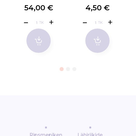
54,00 €
4,50 €
TK
TK
*
*
Ripsmepiken
Lähiriikide