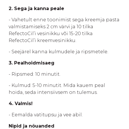
2. Sega ja kanna peale
- Vahetult enne toonimist sega kreemja pasta
valmistamiseks 2 cm värvi ja 10 tilka
RefectoCil’i vesinikku või 15-20 tilka
RefectoCil’i kreemvesinikku.
- Seejärel kanna kulmudele ja ripsmetele.
3. Pealhoidmisaeg
- Ripsmed: 10 minutit.
- Kulmud: 5-10 minutit. Mida kauem peal
hoida, seda intensiivsem on tulemus.
4. Valmis!
- Eemalda vatitupsu ja vee abil.
Nipid ja nõuanded