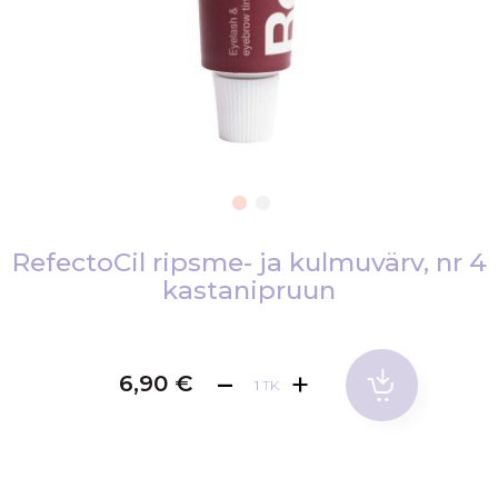
Skip
to
RefectoCil ripsme- ja kulmuvärv, nr 4
the
kastanipruun
beginning
of
the
6,90 €
images
TK
gallery