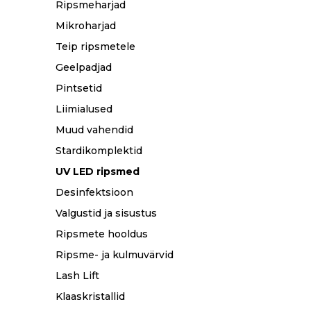
Ripsmeharjad
Mikroharjad
Teip ripsmetele
Geelpadjad
Pintsetid
Liimialused
Muud vahendid
Stardikomplektid
UV LED ripsmed
Desinfektsioon
Valgustid ja sisustus
Ripsmete hooldus
Ripsme- ja kulmuvärvid
Lash Lift
Klaaskristallid