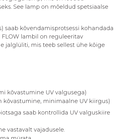
eks. See lamp on mõeldud spetsiaalse
gus) saab kõvendamisprotsessi kohandada
. FLOW lambil on reguleeritav
 jalglüliti, mis teeb sellest ühe kõige
liimi kõvastumine UV valgusega)
n kõvastumine, minimaalne UV kiirgus)
iotsaga saab kontrollida UV valguskiire
e vastavalt vajadusele.
 ilma mürata.