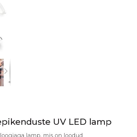
epikenduste UV LED lamp
oogiaga lamp, mis on loodud