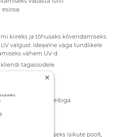
ülitamiseks vabasta lüliti
 esiosa.
imi kiireks ja tõhusaks kõvendamiseks.
 UV valgust. Ideaalne väga tundlikele
ndamiseks vähem UV-d.
kliendi tagasisidele.
×
kasutades
tud padjakeste või teibiga.
t
gusel.
D
sekundit järjest.
levalveta kasutamiseks isikute poolt,