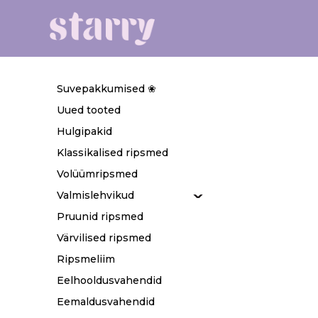
Suvepakkumised ❀
Uued tooted
Hulgipakid
Klassikalised ripsmed
Volüümripsmed
Valmislehvikud
Pruunid ripsmed
Värvilised ripsmed
Ripsmeliim
Eelhooldusvahendid
Eemaldusvahendid