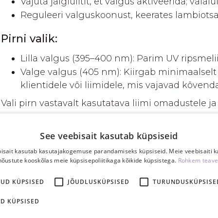
Vajuta jalglülitit, et valgus aktiveerida; välal
Reguleeri valguskoonust, keerates lambiotsa
Pirni valik:
Lilla valgus (395–400 nm): Parim UV ripsmeli
Valge valgus (405 nm): Kiirgab minimaalselt
klientidele või liimidele, mis vajavad kõve
Vali pirn vastavalt kasutatava liimi omadustele ja 
Ohutusjuhised:
See veebisait kasutab küpsiseid
Ära vaata otse valgusesse.
isait kasutab kasutajakogemuse parandamiseks küpsiseid. Meie veebisaiti 
Veendu, et kliendi silmad on suletud ja kaits
nõustute kooskõlas meie küpsisepoliitikaga kõikide küpsistega.
Rohkem teave
Hoia lambiots silmadest vähemalt 20 cm kau
KUD KÜPSISED
JÕUDLUSKÜPSISED
TURUNDUSKÜPSISE
Kasuta töötamise ajal UV kaitseprille.
Ära hoia jalglülitit sisselülituna kauem kui 3 
D KÜPSISED
Ei ole mõeldud kasutamiseks lastele ega järe