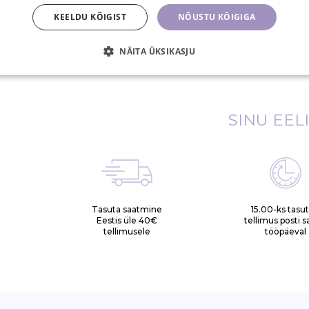
kellel on vähenenud füüsilised või sensoors
KEELDU KÕIGIST
NÕUSTU KÕIGIGA
Palun loe enne esmakordset kasutamist me
NÄITA ÜKSIKASJU
Ohutuse ja kvaliteedi sertifikaadid: LVD | CE | RoH
SINU EEL
Tasuta saatmine
15.00-ks tasu
Eestis üle 40€
tellimus posti 
tellimusele
tööpäeval