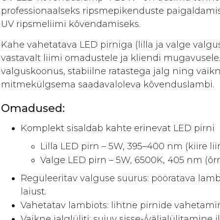
gallery
professionaalseks ripsmepikenduste paigaldamis
UV ripsmeliimi kõvendamiseks.
Kahe vahetatava LED pirniga (lilla ja valge val
vastavalt liimi omadustele ja kliendi mugavusele
valguskoonus, stabiilne ratastega jalg ning vaikne
mitmekülgsema saadavaloleva kõvenduslambi.
Omadused:
Komplekt sisaldab kahte erinevat LED pirni
Lilla LED pirn – 5W, 395–400 nm (kiire 
Valge LED pirn – 5W, 6500K, 405 nm (õr
Reguleeritav valguse suurus: pööratava lamb
laiust.
Vahetatav lambiots: lihtne pirnide vahetamin
Vaikne jalglüliti: sujuv sisse-/väljalülitamine