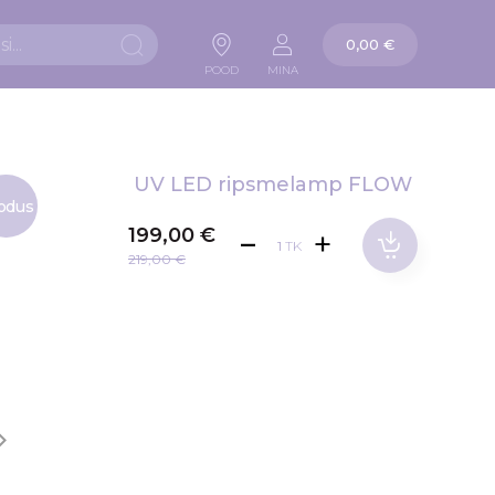
Ostukorv
0,00 €
Otsi
POOD
MINA
UV LED ripsmelamp FLOW
odus
199,00 €
TK
219,00 €