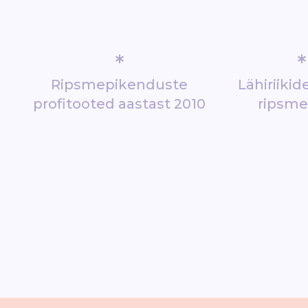
*
*
Ripsmepikenduste
Lähiriiki
profitooted aastast 2010
ripsm