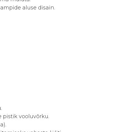
lampide aluse disain.
.
 pistik vooluvõrku.
a).