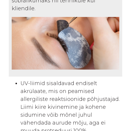
sõbralikumaks nii tehnikule kui
kliendile.
UV-liimid sisaldavad endiselt
akrülaate, mis on peamised
allergiliste reaktsioonide põhjustajad.
Liimi kiire kivinemine ja kohene
sidumine võib mõnel juhul
vähendada aurude mõju, aga ei
muuda protseduuri 100%