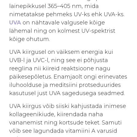
lainepikkusel 365–405 nm, mida
nimetatakse pehmeks UV-ks ehk UVA-ks.
UVA
on nähtavale valgusele kõige
lähemal ning on kolmest UV-spektrist
kõige ohutum.
UVA kiirgusel on väiksem energia kui
UVB-l ja UVC-l, ning see ei põhjusta
reeglina nii kiireid reaktsioone nagu
päikesepõletus. Enamjaolt ongi erinevates
iluhoolduse ja meditsiini protseduurides
kasutusel just UVA sagedusega seadmed.
UVA kiirgus võib siiski kahjustada inimese
kollageenikiude, kiirendada naha
vananemist ning kortsude teket. Samuti
võib see lagundada vitamiini A varusid