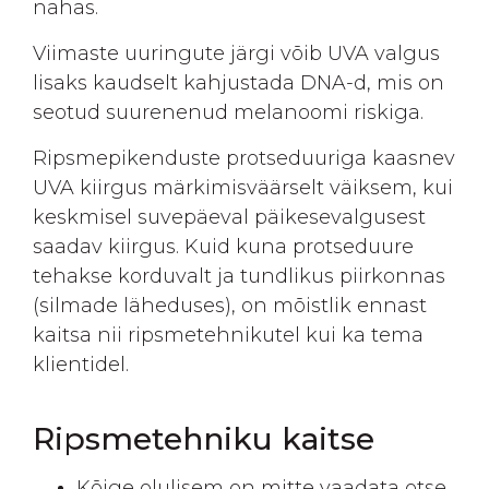
nahas.
Viimaste uuringute järgi võib UVA valgus
lisaks kaudselt kahjustada DNA-d, mis on
seotud suurenenud melanoomi riskiga.
Ripsmepikenduste protseduuriga kaasnev
UVA kiirgus märkimisväärselt väiksem, kui
keskmisel suvepäeval päikesevalgusest
saadav kiirgus. Kuid kuna protseduure
tehakse korduvalt ja tundlikus piirkonnas
(silmade läheduses), on mõistlik ennast
kaitsa nii ripsmetehnikutel kui ka tema
klientidel.
Ripsmetehniku kaitse
Kõige olulisem on mitte vaadata otse