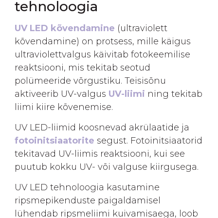
tehnoloogia
UV LED kõvendamine
(ultraviolett
kõvendamine) on protsess, mille käigus
ultraviolettvalgus käivitab fotokeemilise
reaktsiooni, mis tekitab seotud
polümeeride võrgustiku. Teisisõnu
aktiveerib UV-valgus
UV-liimi
ning tekitab
liimi kiire kõvenemise.
UV LED-liimid koosnevad akrülaatide ja
fotoinitsiaatorite
segust. Fotoinitsiaatorid
tekitavad UV-liimis reaktsiooni, kui see
puutub kokku UV- või valguse kiirgusega.
UV LED tehnoloogia kasutamine
ripsmepikenduste paigaldamisel
lühendab ripsmeliimi kuivamisaega, loob