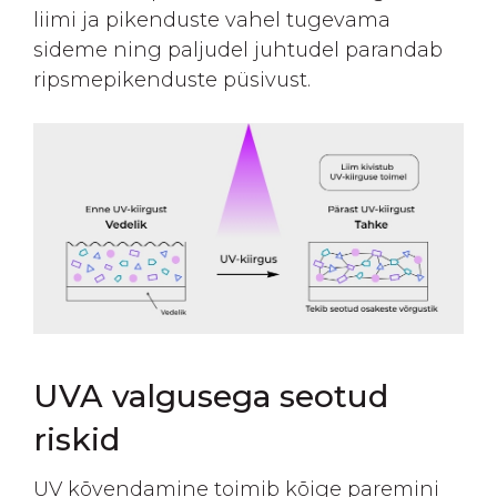
liimi ja pikenduste vahel tugevama
sideme ning paljudel juhtudel parandab
ripsmepikenduste püsivust.
UVA valgusega seotud
riskid
UV kõvendamine toimib kõige paremini