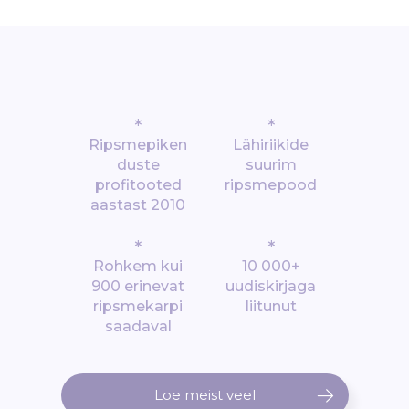
*
*
Ripsmepiken
Lähiriikide
duste
suurim
profitooted
ripsmepood
aastast 2010
*
*
Rohkem kui
10 000+
900 erinevat
uudiskirjaga
ripsmekarpi
liitunut
saadaval
Loe meist veel