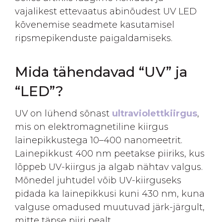
vajalikest ettevaatus abinõudest UV LED
kõvenemise seadmete kasutamisel
ripsmepikenduste paigaldamiseks.
Mida tähendavad “UV” ja
“LED”?
UV on lühend sõnast
ultraviolettkiirgus
,
mis on elektromagnetiline kiirgus
lainepikkustega 10–400 nanomeetrit.
Lainepikkust 400 nm peetakse piiriks, kus
lõppeb UV-kiirgus ja algab nähtav valgus.
Mõnedel juhtudel võib UV-kiirguseks
pidada ka lainepikkusi kuni 430 nm, kuna
valguse omadused muutuvad järk-järgult,
mitte täpse piiri pealt.