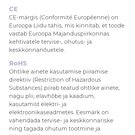
CE
CE-märgis (Conformité Européenne) on
Euroopa Liidu tähis, mis kinnitab, et toode
vastab Euroopa Majanduspiirkonnas
kehtivatele tervise-, ohutus- ja
keskkonnanõuetele.
RoHS
Ohtlike ainete kasutamise piiramise
direktiiv (Restriction of Hazardous
Substances) piirab teatud ohtlike ainete,
nagu plii, elavhõbe ja kaadium,
kasutamist elektri- ja
elektroonikaseadmetes. Eesmärk on
vähendada tervise- ja keskkonnariske
ning tagada ohutum tootmine ja