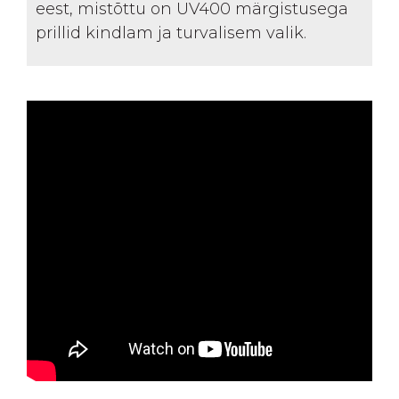
eest, mistõttu on UV400 märgistusega
prillid kindlam ja turvalisem valik.