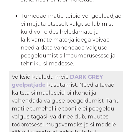
Tumedad matid teibid või geelpadjad
ei mõjuta otseselt valguse läbimist,
kuid võrreldes heledamate ja
läikivamate materjalidega võivad
need aidata vähendada valguse
peegeldumist silmaümbrusessse ja
tehniku silmadesse.
Võiksid kaaluda meie
DARK GREY
geelpatjade
kasutamist. Need aitavad
kaitsta silmaaluseid piirkondi ja
vähendada valguse peegeldumist. Tänu
matile tumehallile toonile ei peegeldu
valgus tagasi, vaid neeldub, muutes
tööprotsessi mugavamaks ja silmadele