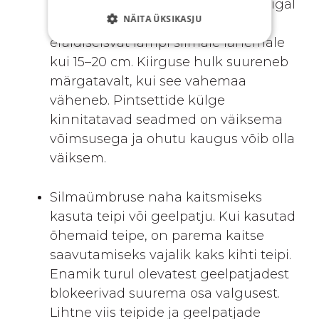
seadmed üksteisest erinevad aga igal
NÄITA ÜKSIKASJU
juhul ei ole soovitatav paigutada
eraldiseisvat lampi silmale lähemale
kui 15–20 cm. Kiirguse hulk suureneb
märgatavalt, kui see vahemaa
väheneb. Pintsettide külge
kinnitatavad seadmed on väiksema
võimsusega ja ohutu kaugus võib olla
väiksem.
Silmaümbruse naha kaitsmiseks
kasuta teipi või geelpatju. Kui kasutad
õhemaid teipe, on parema kaitse
saavutamiseks vajalik kaks kihti teipi.
Enamik turul olevatest geelpatjadest
blokeerivad suurema osa valgusest.
Lihtne viis teipide ja geelpatjade