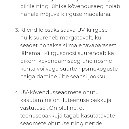
piirile ning lühike kõvendusaeg hoiab
nahale mõjuva kiirguse madalana.
Kliendile osaks saava UV-kiirguse
hulk suureneb märgatavalt, kui
seadet hoitakse silmale tavapärasest
lähemal. Kiirgusdoosi suurendab ka
pikem kõvendamisaeg ühe ripsme
kohta või väga suurte ripsmekoguste
paigaldamine ühe seansi jooksul.
UV-kõvendusseadmete ohutu
kasutamine on iluteenuse pakkuja
vastutusel. On oluline, et
teenusepakkuja tagab kasutatavate
seadmete ohutuse ning nende