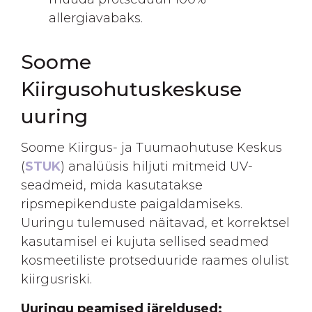
allergiavabaks.
Soome
Kiirgusohutuskeskuse
uuring
Soome Kiirgus- ja Tuumaohutuse Keskus
(
STUK
) analüüsis hiljuti mitmeid UV-
seadmeid, mida kasutatakse
ripsmepikenduste paigaldamiseks.
Uuringu tulemused näitavad, et korrektsel
kasutamisel ei kujuta sellised seadmed
kosmeetiliste protseduuride raames olulist
kiirgusriski.
Uuringu peamised järeldused: