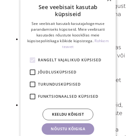
silmade täielik sulgumine. UV-valgust
See veebisait kasutab
küpsiseid
ei tohi kunagi suunata avatud silma
poole.
See veebisait kasutab kasutajakogemuse
parandamiseks küpsiseid. Meie veebisaiti
kasutades nõustute kooskõlas meie
Klient peaks end alati mugavalt
küpsisepoliitikaga kõikide küpsistega.
Rohkem
teavet
tundma. Ripsmetehnikuna küsi, kas
klient tunneb lambi liigset soojust või
RANGELT VAJALIKUD KÜPSISED
kas valgus tuleb silma läbi
silmalaugude. Samuti peab
JÕUDLUSKÜPSISED
ripsmetehnik kliendile selgitama, et
TURUNDUSKÜPSISED
ta ei avaks silmi paigalduse ajal.
FUNKTSIONAALSED KÜPSISED
Enamik UV LED-kõvendusseadmeid,
mida kasutatakse ripsmepikenduste
KEELDU KÕIGIST
paigaldamiseks, on testitud
NÕUSTU KÕIGIGA
kasutuskaugusel 20 cm. Mõnevõrra