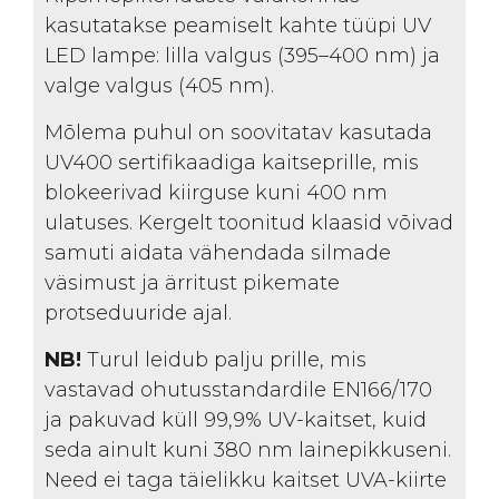
kasutatakse peamiselt kahte tüüpi UV
LED lampe: lilla valgus (395–400 nm) ja
valge valgus (405 nm).
Mõlema puhul on soovitatav kasutada
UV400 sertifikaadiga kaitseprille, mis
blokeerivad kiirguse kuni 400 nm
ulatuses. Kergelt toonitud klaasid võivad
samuti aidata vähendada silmade
väsimust ja ärritust pikemate
protseduuride ajal.
NB!
Turul leidub palju prille, mis
vastavad ohutusstandardile EN166/170
ja pakuvad küll 99,9% UV-kaitset, kuid
seda ainult kuni 380 nm lainepikkuseni.
Need ei taga täielikku kaitset UVA-kiirte