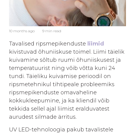
10 months ago
9 min read
Tavalised ripsmepikenduste
liimid
kivistuvad õhuniiskuse toimel. Liimi täielik
kuivamine sõltub ruumi õhuniiskusest ja
temperatuurist ning võib võtta kuni 24
tundi. Täieliku kuivamise perioodil on
ripsmetehnikul tihtipeale probleemiks
ripsmepikenduste omavaheline
kokkukleepumine, ja ka kliendil võib
tekkida sellel ajal liimist eralduvatest
aurudest silmade ärritus.
UV LED-tehnoloogia pakub tavalistele