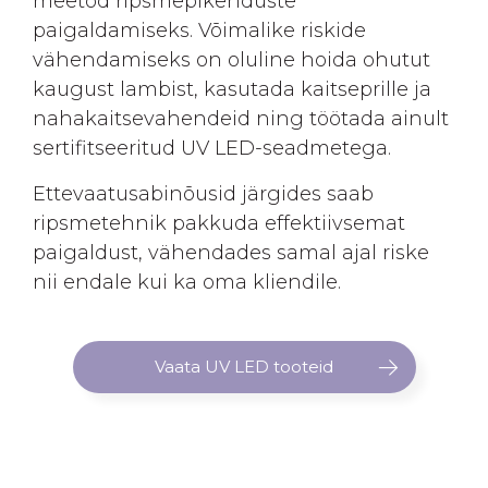
meetod ripsmepikenduste
paigaldamiseks. Võimalike riskide
vähendamiseks on oluline hoida ohutut
kaugust lambist, kasutada kaitseprille ja
nahakaitsevahendeid ning töötada ainult
sertifitseeritud UV LED-seadmetega.
Ettevaatusabinõusid järgides saab
ripsmetehnik pakkuda effektiivsemat
paigaldust, vähendades samal ajal riske
nii endale kui ka oma kliendile.
Vaata UV LED tooteid