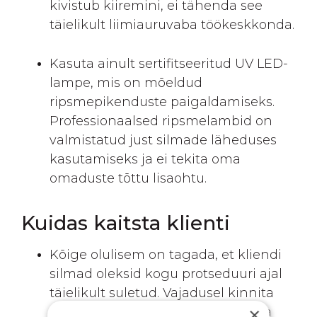
kivistub kiiremini, ei tähenda see
täielikult liimiauruvaba töökeskkonda.
Kasuta ainult sertifitseeritud UV LED-
lampe, mis on mõeldud
ripsmepikenduste paigaldamiseks.
Professionaalsed ripsmelambid on
valmistatud just silmade läheduses
kasutamiseks ja ei tekita oma
omaduste tõttu lisaohtu.
Kuidas kaitsta klienti
Kõige olulisem on tagada, et kliendi
silmad oleksid kogu protseduuri ajal
täielikult suletud. Vajadusel kinnita
×
silmalaud õrnalt teibiga, et tagada