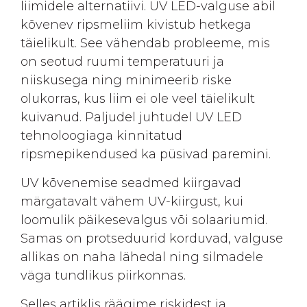
liimidele alternatiivi. UV LED-valguse abil
kõvenev ripsmeliim kivistub hetkega
täielikult. See vähendab probleeme, mis
on seotud ruumi temperatuuri ja
niiskusega ning minimeerib riske
olukorras, kus liim ei ole veel täielikult
kuivanud. Paljudel juhtudel UV LED
tehnoloogiaga kinnitatud
ripsmepikendused ka püsivad paremini.
UV kõvenemise seadmed kiirgavad
märgatavalt vähem UV-kiirgust, kui
loomulik päikesevalgus või solaariumid.
Samas on protseduurid korduvad, valguse
allikas on naha lähedal ning silmadele
väga tundlikus piirkonnas.
Selles artiklis räägime riskidest ja