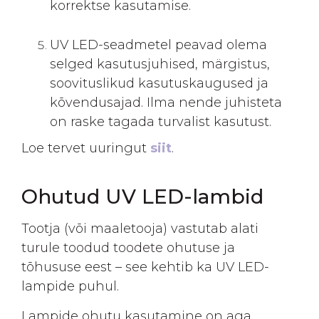
korrektse kasutamise.
UV LED-seadmetel peavad olema
selged kasutusjuhised, märgistus,
soovituslikud kasutuskaugused ja
kõvendusajad. Ilma nende juhisteta
on raske tagada turvalist kasutust.
Loe tervet uuringut
siit
.
Ohutud UV LED-lambid
Tootja (või maaletooja) vastutab alati
turule toodud toodete ohutuse ja
tõhususe eest – see kehtib ka UV LED-
lampide puhul.
Lampide ohutu kasutamine on aga