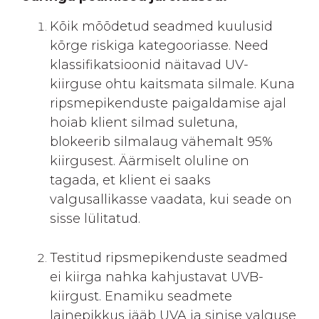
Kõik mõõdetud seadmed kuulusid
kõrge riskiga kategooriasse. Need
klassifikatsioonid näitavad UV-
kiirguse ohtu kaitsmata silmale. Kuna
ripsmepikenduste paigaldamise ajal
hoiab klient silmad suletuna,
blokeerib silmalaug vähemalt 95%
kiirgusest. Äärmiselt oluline on
tagada, et klient ei saaks
valgusallikasse vaadata, kui seade on
sisse lülitatud.
Testitud ripsmepikenduste seadmed
ei kiirga nahka kahjustavat UVB-
kiirgust. Enamiku seadmete
lainepikkus jääb UVA ja sinise valguse