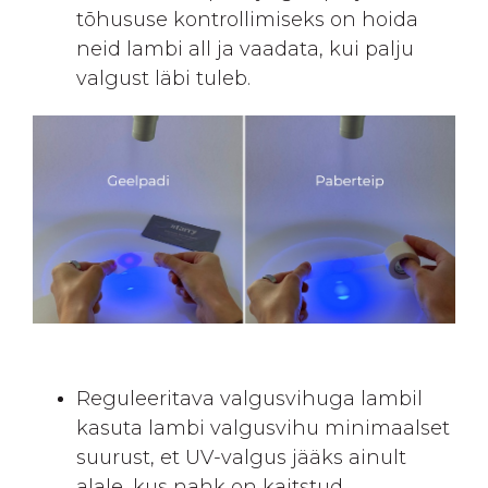
tõhususe kontrollimiseks on hoida
neid lambi all ja vaadata, kui palju
valgust läbi tuleb.
Reguleeritava valgusvihuga lambil
kasuta lambi valgusvihu minimaalset
suurust, et UV-valgus jääks ainult
alale, kus nahk on kaitstud.