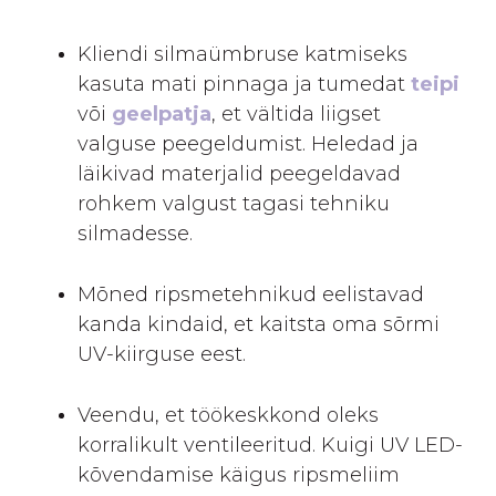
Kliendi silmaümbruse katmiseks
kasuta mati pinnaga ja tumedat
teipi
või
geelpatja
, et vältida liigset
valguse peegeldumist. Heledad ja
läikivad materjalid peegeldavad
rohkem valgust tagasi tehniku
silmadesse.
Mõned ripsmetehnikud eelistavad
kanda kindaid, et kaitsta oma sõrmi
UV-kiirguse eest.
Veendu, et töökeskkond oleks
korralikult ventileeritud. Kuigi UV LED-
kõvendamise käigus ripsmeliim