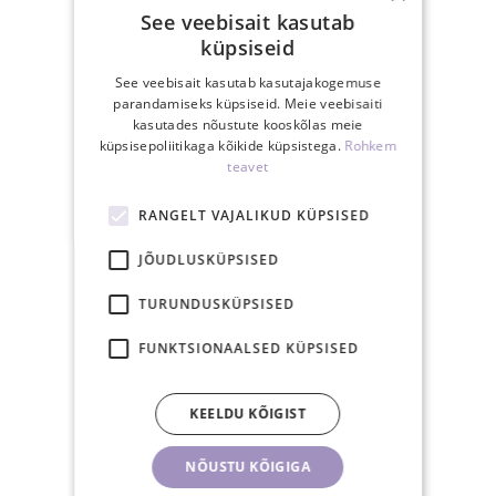
Eestis üle 40€
See veebisait kasutab
tellimusele
küpsiseid
See veebisait kasutab kasutajakogemuse
parandamiseks küpsiseid. Meie veebisaiti
kasutades nõustute kooskõlas meie
küpsisepoliitikaga kõikide küpsistega.
Rohkem
teavet
15.00-ks tasutud
tellimus posti samal
RANGELT VAJALIKUD KÜPSISED
tööpäeval
JÕUDLUSKÜPSISED
TURUNDUSKÜPSISED
FUNKTSIONAALSED KÜPSISED
30-päevane
KEELDU KÕIGIST
tagastusõigus
NÕUSTU KÕIGIGA