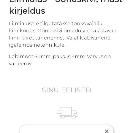
kirjeldus
Liimialusele tilgutatakse tööks vajalik
liimikogus. Oonuskivi omadused takistavad
liimi kiiret tahenemist. Vajalik abivahend
igale ripsmetehnikule.
Läbimõõt 50mm, paksus 4mm. Värvus on
varieeruv.
SINU EELISED
×
Tasuta saatmine