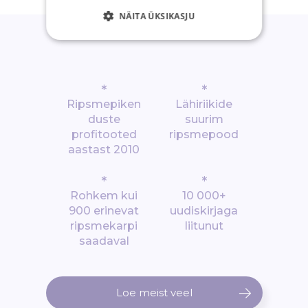
NÄITA ÜKSIKASJU
*
*
Ripsmepiken
Lähiriikide
duste
suurim
profitooted
ripsmepood
aastast 2010
*
*
Rohkem kui
10 000+
900 erinevat
uudiskirjaga
ripsmekarpi
liitunut
saadaval
Loe meist veel