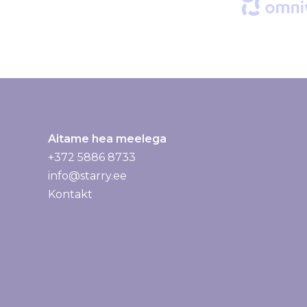
:
Aitame hea meelega
+372 5886 8733
info@starry.ee
Kontakt