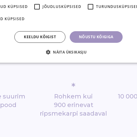
KUD KÜPSISED
JÕUDLUSKÜPSISED
TURUNDUSKÜPSISE
D KÜPSISED
KEELDU KÕIGIST
NÕUSTU KÕIGIGA
NÄITA ÜKSIKASJU
*
de suurim
Rohkem kui
10 000
epood
900 erinevat
ripsmekarpi saadaval