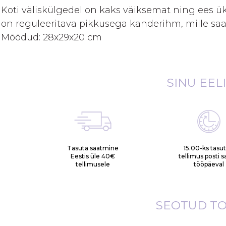
gallery
Koti väliskülgedel on kaks väiksemat ning ees ü
on reguleeritava pikkusega kanderihm, mille saa
Mõõdud: 28x29x20 cm
SINU EEL
Tasuta saatmine
15.00-ks tasu
Eestis üle 40€
tellimus posti 
tellimusele
tööpäeval
SEOTUD T