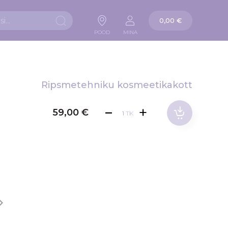
Ostukorv
0,00 €
Otsi
POOD
MINA
Ripsmetehniku kosmeetikakott
59,00 €
TK