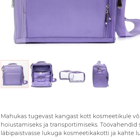
Skip
to
the
beginning
Mahukas tugevast kangast kott kosmeetikule võ
of
hoiustamiseks ja transportimiseks. Töövahendid 
the
läbipaistvasse lukuga kosmeetikakotti ja kahte l
images