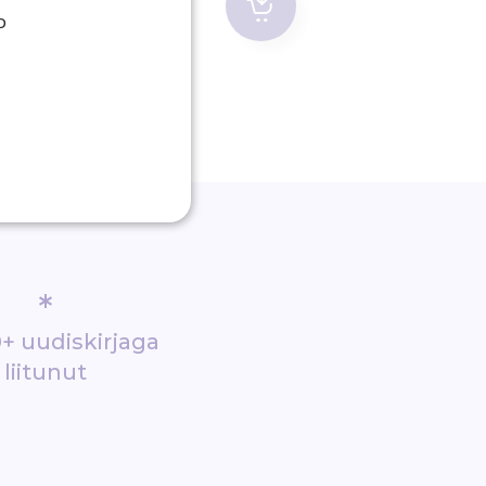
D
*
+ uudiskirjaga
liitunut