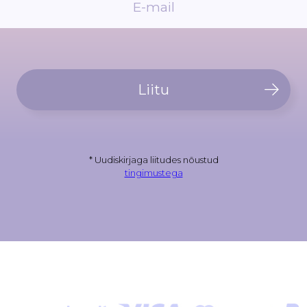
Liitu
* Uudiskirjaga liitudes nõustud
tingimustega