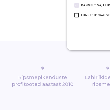
RANGELT VAJALI
FUNKTSIONAALSE
*
*
Ripsmepikenduste
Lähiriiki
profitooted aastast 2010
ripsm