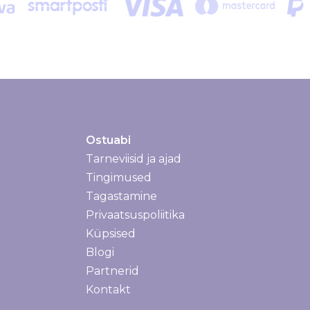
Ostuabi
Tarneviisid ja ajad
Tarneviisid ja ajad
Tingimused
Tagastamine
Privaatsuspoliitika
Küpsised
Blogi
Partnerid
Kontakt