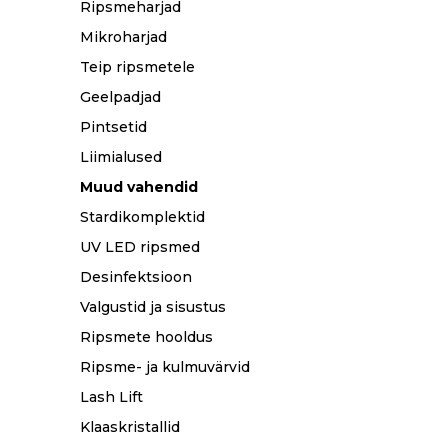
Ripsmeharjad
Mikroharjad
Teip ripsmetele
Geelpadjad
Pintsetid
Liimialused
Muud vahendid
Stardikomplektid
UV LED ripsmed
Desinfektsioon
Valgustid ja sisustus
Ripsmete hooldus
Ripsme- ja kulmuvärvid
Lash Lift
Klaaskristallid