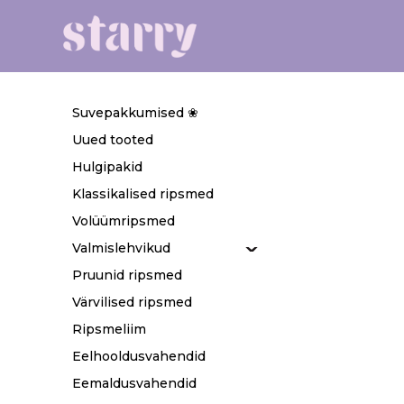
Suvepakkumised ❀
Uued tooted
Hulgipakid
Klassikalised ripsmed
Volüümripsmed
Valmislehvikud
Pruunid ripsmed
Värvilised ripsmed
Ripsmeliim
Eelhooldusvahendid
Eemaldusvahendid