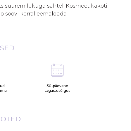
ks suurem lukuga sahtel. Kosmeetikakotil
b soovi korral eemaldada.
ISED
tud
30-päevane
samal
tagastusõigus
OOTED