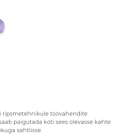
i ripsmetehnikule töövahendite
saab paigutada koti sees olevasse kahte
ukuga sahtlisse.