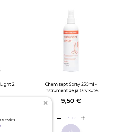
Light 2
Chemisept Spray 250ml -
Instrumentide ja tarvikute
puhastusvahend
 €
9,50 €
×
€
TK
kasutades
t