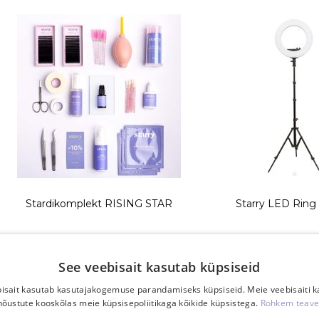
Stardikomplekt RISING STAR
Starry LED Ring 
80,10 €
229,00
89,00 €
249,00 
See veebisait kasutab küpsiseid
TK
TK
isait kasutab kasutajakogemuse parandamiseks küpsiseid. Meie veebisaiti 
nõustute kooskõlas meie küpsisepoliitikaga kõikide küpsistega.
Rohkem teave