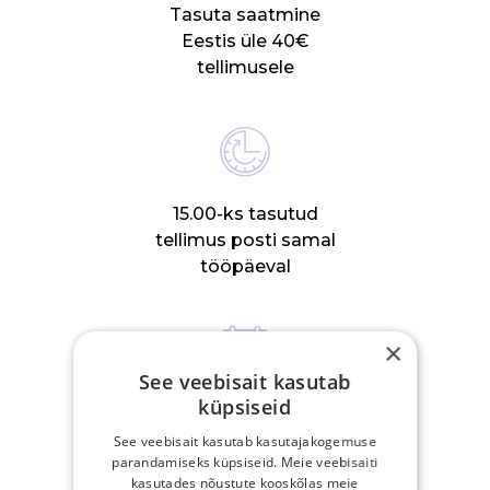
Tasuta saatmine
Eestis üle 40€
tellimusele
15.00-ks tasutud
tellimus posti samal
tööpäeval
×
See veebisait kasutab
küpsiseid
30-päevane
tagastusõigus
See veebisait kasutab kasutajakogemuse
parandamiseks küpsiseid. Meie veebisaiti
kasutades nõustute kooskõlas meie