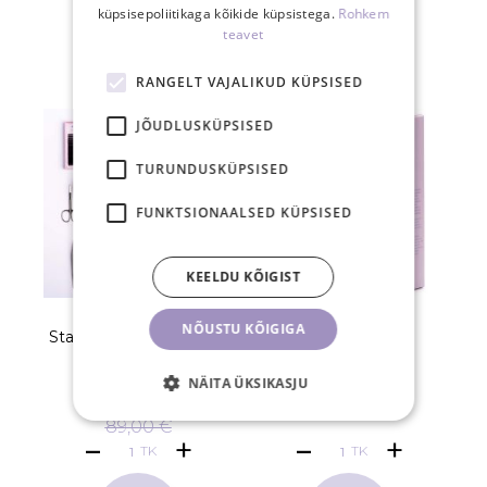
küpsisepoliitikaga kõikide küpsistega.
Rohkem
teavet
SEOTUD TOOTED
RANGELT VAJALIKUD KÜPSISED
JÕUDLUSKÜPSISED
TURUNDUSKÜPSISED
FUNKTSIONAALSED KÜPSISED
KEELDU KÕIGIST
NÕUSTU KÕIGIGA
Stardikomplekt RISING
Ripsmepesuvaht
STAR
NÄITA ÜKSIKASJU
80,10 €
13,90 €
89,00 €
TK
TK