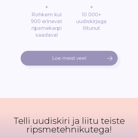
*
*
Rohkem kui
10 000+
900 erinevat
uudiskirjaga
ripsmekarpi
liitunut
saadaval
Loe meist veel
Telli uudiskiri ja liitu teiste
ripsmetehnikutega!