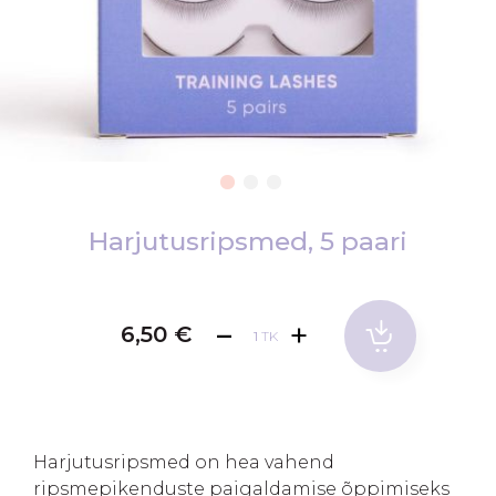
Skip
to
Harjutusripsmed, 5 paari
the
beginning
of
6,50 €
TK
the
images
gallery
Harjutusripsmed on hea vahend
ripsmepikenduste paigaldamise õppimiseks