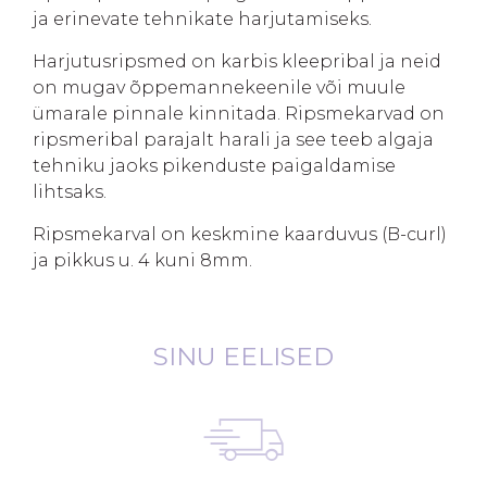
ja erinevate tehnikate harjutamiseks.
Harjutusripsmed on karbis kleepribal ja neid
on mugav õppemannekeenile või muule
ümarale pinnale kinnitada. Ripsmekarvad on
ripsmeribal parajalt harali ja see teeb algaja
tehniku jaoks pikenduste paigaldamise
lihtsaks.
Ripsmekarval on keskmine kaarduvus (B-curl)
ja pikkus u. 4 kuni 8mm.
SINU EELISED