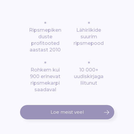
*
*
Ripsmepiken
Lähiriikide
duste
suurim
profitooted
ripsmepood
aastast 2010
*
*
Rohkem kui
10 000+
900 erinevat
uudiskirjaga
ripsmekarpi
liitunut
saadaval
Loe meist veel