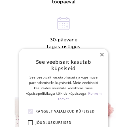
tööpäeval
30-päevane
tagastusõigus
×
See veebisait kasutab
küpsiseid
SEOTUD TOOTED
See veebisait kasutab kasutajakogemuse
parandamiseks küpsiseid. Meie veebisaiti
kasutades nõustute kooskõlas meie
küpsisepoliitikaga kõikide küpsistega.
Rohkem
teavet
RANGELT VAJALIKUD KÜPSISED
JÕUDLUSKÜPSISED