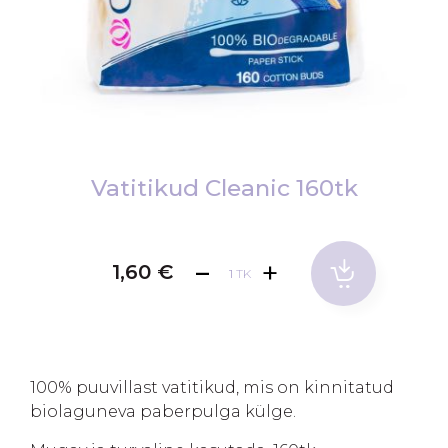
Skip
to
Vatitikud Cleanic 160tk
the
beginning
of
1,60 €
TK
the
images
gallery
100% puuvillast vatitikud, mis on kinnitatud
biolaguneva paberpulga külge.