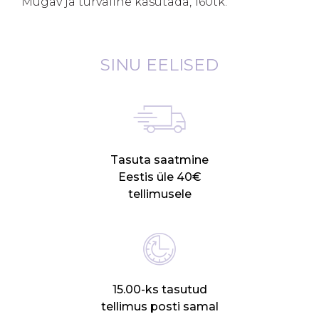
Mugav ja turvaline kasutada, 160tk.
SINU EELISED
Tasuta saatmine
Eestis üle 40€
tellimusele
15.00-ks tasutud
tellimus posti samal