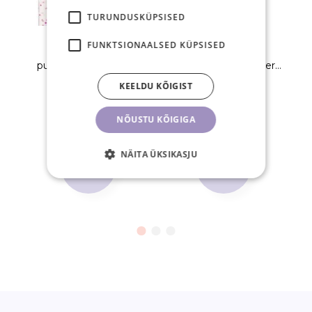
TURUNDUSKÜPSISED
FUNKTSIONAALSED KÜPSISED
Mikrokiust
Mikrokiust
puhastustikud, glitter
puhastustikud, glitter
roosa 10tk
roosa 100tk
2,50 €
KEELDU KÕIGIST
9,90 €
NÕUSTU KÕIGIGA
TK
TK
NÄITA ÜKSIKASJU