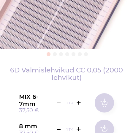
Skip
to
6D Valmislehvikud CC 0,05 (2000
the
lehvikut)
beginning
of
MIX 6-
the
7mm
images
TK
37,50 €
gallery
8 mm
TK
37,50 €