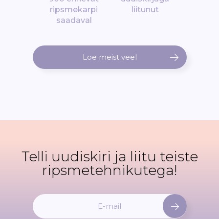
ripsmekarpi
liitunut
saadaval
Loe meist veel
Telli uudiskiri ja liitu teiste
ripsmetehnikutega!
L
i