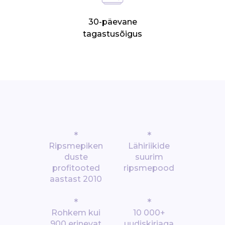
30-päevane
tagastusõigus
*
*
Ripsmepiken
Lähiriikide
duste
suurim
profitooted
ripsmepood
aastast 2010
*
*
Rohkem kui
10 000+
900 erinevat
uudiskirjaga