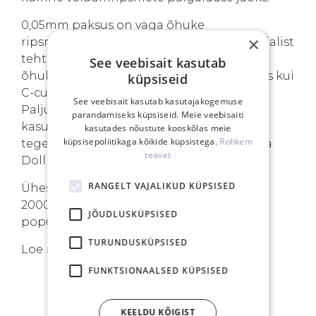
0,05mm paksus on väga õhuke
×
ripsmepikenduste materjal. Sellest materjalist
tehtud volüümilehvikud on kerged ja
See veebisait kasutab
õhulised. CC-curl on pisut rohkem kaardus kui
küpsiseid
C-curl ja veidi vähem kaardus kui D-curl.
See veebisait kasutab kasutajakogemuse
Paljude ripsmetehnikute seas laialdaselt
parandamiseks küpsiseid. Meie veebisaiti
kasutusel. Kasutatakse erinevate stiilide
kasutades nõustute kooskõlas meie
küpsisepoliitikaga kõikide küpsistega.
Rohkem
tegemisel nagu Natural, Cat Eye, Fox Eye ja
teavet
Doll Eye.
RANGELT VAJALIKUD KÜPSISED
Ühes ripsmekarbis on valitud pikkusega
2000tk 6D valmislehvikut. Mix-karbis on
JÕUDLUSKÜPSISED
populaarsemad pikkused 7-13mm, 2000tk.
TURUNDUSKÜPSISED
Loe rohkem
valmislehvikute
kohta.
FUNKTSIONAALSED KÜPSISED
SINU EELISED
KEELDU KÕIGIST