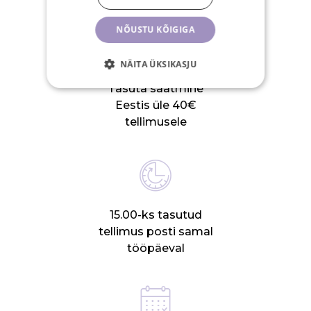
NÕUSTU KÕIGIGA
NÄITA ÜKSIKASJU
Tasuta saatmine
Eestis üle 40€
tellimusele
15.00-ks tasutud
tellimus posti samal
tööpäeval