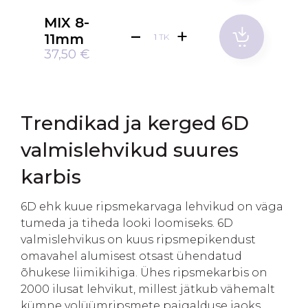
MIX 8-
11mm
TK
37,50 €
Trendikad ja kerged 6D
valmislehvikud suures
karbis
6D ehk kuue ripsmekarvaga lehvikud on väga
tumeda ja tiheda looki loomiseks. 6D
valmislehvikus on kuus ripsmepikendust
omavahel alumisest otsast ühendatud
õhukese liimikihiga. Ühes ripsmekarbis on
2000 ilusat lehvikut, millest jätkub vähemalt
kümne volüümripsmete paigalduse jaoks.