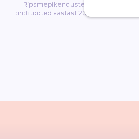
Ripsmepikenduste
Lähiriiki
profitooted aastast 2010
ripsm