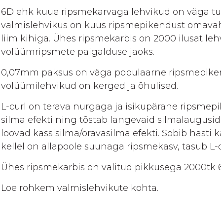
gallery
6D ehk kuue ripsmekarvaga lehvikud on väga tum
valmislehvikus on kuus ripsmepikendust omavah
liimikihiga. Ühes ripsmekarbis on 2000 ilusat le
volüümripsmete paigalduse jaoks.
0,07mm paksus on väga populaarne ripsmepikendu
volüümilehvikud on kerged ja õhulised.
L-curl on terava nurgaga ja isikupärane ripsmep
silma efekti ning tõstab langevaid silmalaugusi
loovad kassisilma/oravasilma efekti. Sobib hästi k
kellel on allapoole suunaga ripsmekasv, tasub L-c
Ühes ripsmekarbis on valitud pikkusega 2000tk 6
Loe rohkem valmislehvikute kohta.