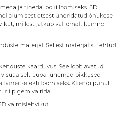
eda ja tiheda looki loomiseks. 6D
el alumisest otsast ühendatud õhukese
hvikut, millest jätkub vähemalt kümne
ste materjal. Sellest materjalist tehtud
ikenduste kaarduvus. See loob avatud
d visuaalselt. Juba lühemad pikkused
a laineri-efekti loomiseks. Kliendi puhul,
urli pigem vältida.
D valmislehvikut.