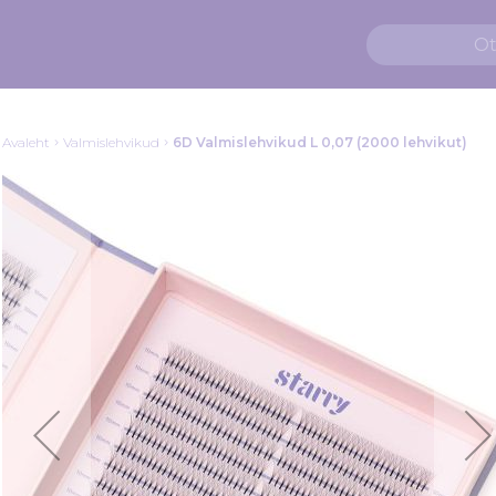
Avaleht
Valmislehvikud
6D Valmislehvikud L 0,07 (2000 lehvikut)
Skip
to
the
end
of
the
images
gallery