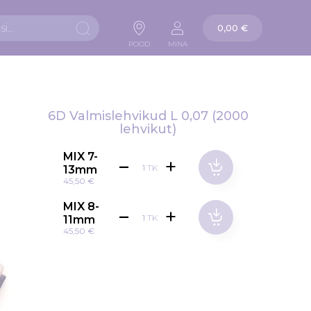
Ostukorv
0,00 €
Otsi
POOD
MINA
6D Valmislehvikud L 0,07 (2000
lehvikut)
MIX 7-
TK
13mm
45,50 €
MIX 8-
TK
11mm
45,50 €