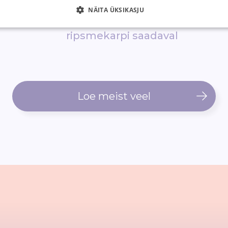
de suurim
Rohkem kui
10 000
NÄITA ÜKSIKASJU
epood
900 erinevat
ripsmekarpi saadaval
Loe meist veel