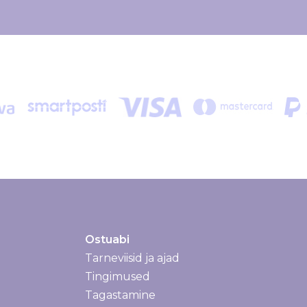
Ostuabi
Tarneviisid ja ajad
Tarneviisid ja ajad
Tingimused
Tagastamine