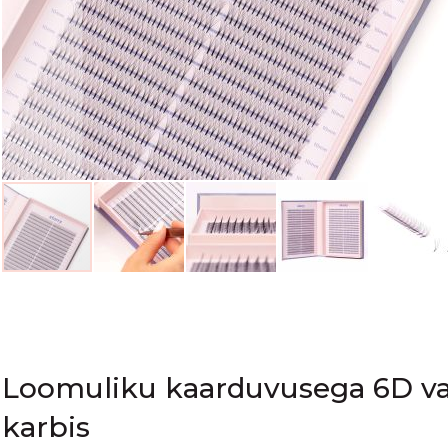
Skip
to
the
beginning
of
Loomuliku kaarduvusega 6D va
the
karbis
images