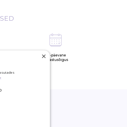
ISED
×
tud
30-päevane
samal
tagastusõigus
kasutades
t
D
*