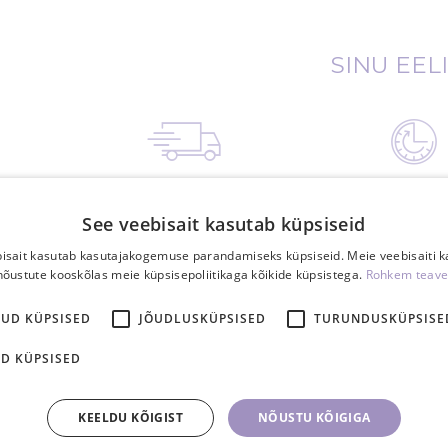
SINU EEL
Tasuta saatmine
15.00-ks tasu
Eestis üle 40€
tellimus posti 
See veebisait kasutab küpsiseid
tellimusele
tööpäeval
isait kasutab kasutajakogemuse parandamiseks küpsiseid. Meie veebisaiti 
nõustute kooskõlas meie küpsisepoliitikaga kõikide küpsistega.
Rohkem teave
KUD KÜPSISED
JÕUDLUSKÜPSISED
TURUNDUSKÜPSISE
D KÜPSISED
KEELDU KÕIGIST
NÕUSTU KÕIGIGA
*