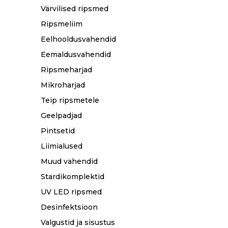
Värvilised ripsmed
Ripsmeliim
Eelhooldusvahendid
Eemaldusvahendid
Ripsmeharjad
Mikroharjad
Teip ripsmetele
Geelpadjad
Pintsetid
Liimialused
Muud vahendid
Stardikomplektid
UV LED ripsmed
Desinfektsioon
Valgustid ja sisustus