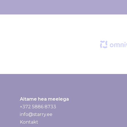
i
r
j
a
g
a
:
Aitame hea meelega
+372 5886 8733
info@starry.ee
Kontakt