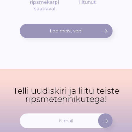
ripsmekarpi
liitunut
saadaval
Loe meist veel
Telli uudiskiri ja liitu teiste
ripsmetehnikutega!
L
i
i