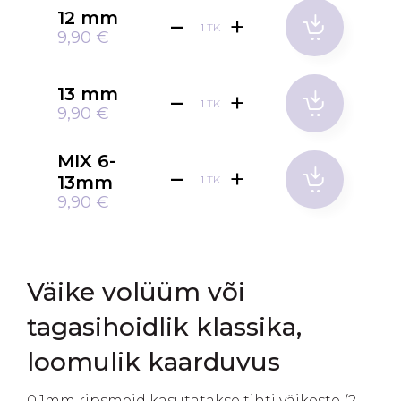
12 mm
TK
9,90 €
13 mm
TK
9,90 €
MIX 6-
13mm
TK
9,90 €
Väike volüüm või
tagasihoidlik klassika,
loomulik kaarduvus
0,1mm ripsmeid kasutatakse tihti väikeste (2-