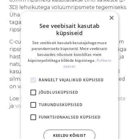
3D) lehvikutega volüümripsmete tegemiseks.
Üha enam on see paksus kasutusel ka
×
tagasihoidlike klassikaliste 1:1
See veebisait kasutab
ripsmepikenduste tegemisel.
küpsiseid
C-curl on kõige klassikalisem ja loomulikum
See veebisait kasutab kasutajakogemuse
parandamiseks küpsiseid. Meie veebisaiti
ripsmepikenduste kaarduvus. See sobib väga
kasutades nõustute kooskõlas meie
hästi sirgemat tüüpi ripsmetega kliendile ja
küpsisepoliitikaga kõikide küpsistega.
Rohkem
naturaalse looki tegemiseks. C-curli
teavet
kasutatakse ka erinevate stiilide tegemisel
silma sisenurkades, kus naturaalsed ripsmed
RANGELT VAJALIKUD KÜPSISED
on väiksemad ja sirgemad.
JÕUDLUSKÜPSISED
Loe lähemalt
klassikaliste ripsmepikenduste
TURUNDUSKÜPSISED
ja
volüümiripsmepikenduste
kohta.
FUNKTSIONAALSED KÜPSISED
SINU EELISED
KEELDU KÕIGIST