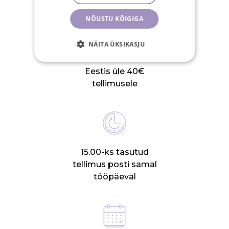
NÕUSTU KÕIGIGA
NÄITA ÜKSIKASJU
Tasuta saatmine
Eestis üle 40€
tellimusele
15.00-ks tasutud
tellimus posti samal
tööpäeval