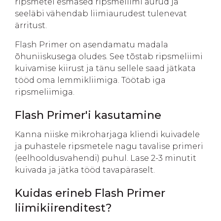
ripsmetel esmased ripsmeliimi aurud ja
seeläbi vähendab liimiaurudest tulenevat
ärritust.
Flash Primer on asendamatu madala
õhuniiskusega oludes. See tõstab ripsmeliimi
kuivamise kiirust ja tänu sellele saad jätkata
tööd oma lemmikliimiga. Töötab iga
ripsmeliimiga.
Flash Primer'i kasutamine
Kanna niiske mikroharjaga kliendi kuivadele
ja puhastele ripsmetele nagu tavalise primeri
(eelhooldusvahendi) puhul. Lase 2-3 minutit
kuivada ja jätka tööd tavapäraselt.
Kuidas erineb Flash Primer
liimikiirenditest?