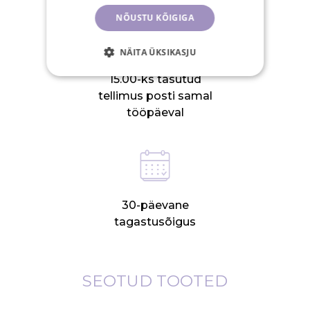
NÕUSTU KÕIGIGA
NÄITA ÜKSIKASJU
15.00-ks tasutud
tellimus posti samal
tööpäeval
30-päevane
tagastusõigus
SEOTUD TOOTED