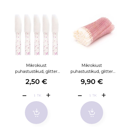
Mikrokiust
Mikrokiust
Ee
puhastustikud, glitter
puhastustikud, glitter
roosa 10tk
roosa 100tk
2,50 €
9,90 €
TK
TK