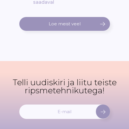
saadaval
Loe meist veel
Telli uudiskiri ja liitu teiste
ripsmetehnikutega!
L
i
i
t