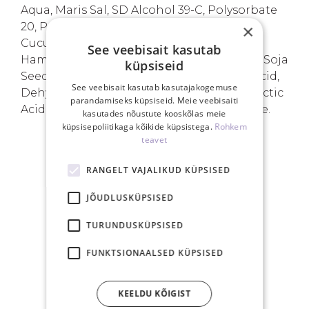
Aqua, Maris Sal, SD Alcohol 39-C, Polysorbate
20, Propylene Glycol, Phenoxyethanol,
×
Cucumis Sativus Fruit Water, Panthenol,
See veebisait kasutab
Hamamelis Virginiana Leaf Water,Glycine Soja
küpsiseid
Seed Extract, Parfum, Allantoin, Benzoic Acid,
See veebisait kasutab kasutajakogemuse
Dehydroacetic Acid, Ethylhexylglycerin, Lactic
parandamiseks küpsiseid. Meie veebisaiti
Acid, Sodium Benzoate, Potassium Sorbate.
kasutades nõustute kooskõlas meie
küpsisepoliitikaga kõikide küpsistega.
Rohkem
teavet
SINU EELISED
RANGELT VAJALIKUD KÜPSISED
JÕUDLUSKÜPSISED
TURUNDUSKÜPSISED
FUNKTSIONAALSED KÜPSISED
Tasuta saatmine
Eestis üle 40€
KEELDU KÕIGIST
tellimusele