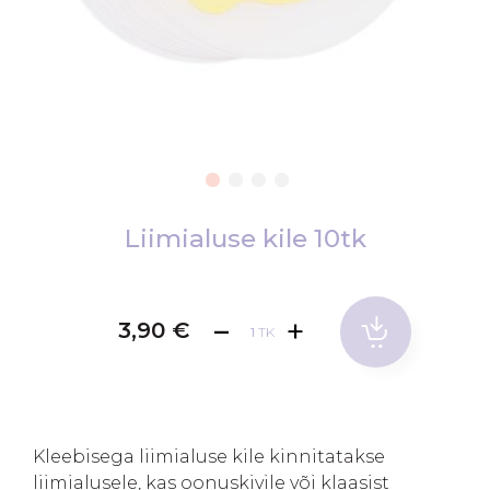
Skip
to
Liimialuse kile 10tk
the
beginning
of
3,90 €
TK
the
images
gallery
Kleebisega liimialuse kile kinnitatakse
liimialusele, kas oonuskivile või klaasist