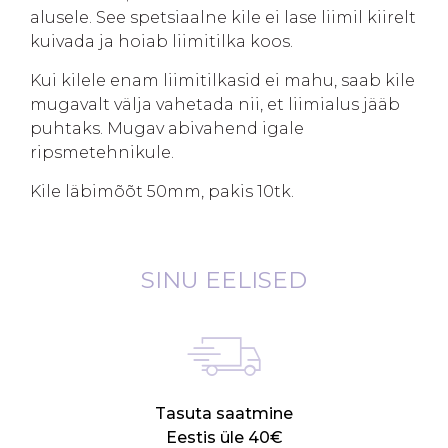
alusele. See spetsiaalne kile ei lase liimil kiirelt
kuivada ja hoiab liimitilka koos.
Kui kilele enam liimitilkasid ei mahu, saab kile
mugavalt välja vahetada nii, et liimialus jääb
puhtaks. Mugav abivahend igale
ripsmetehnikule.
Kile läbimõõt 50mm, pakis 10tk.
SINU EELISED
Tasuta saatmine
Eestis üle 40€