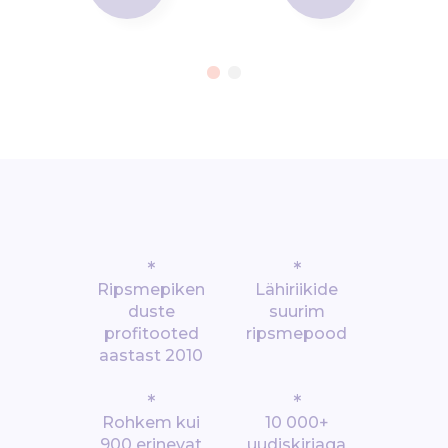
*
*
Ripsmepiken
Lähiriikide
duste
suurim
profitooted
ripsmepood
aastast 2010
*
*
Rohkem kui
10 000+
900 erinevat
uudiskirjaga