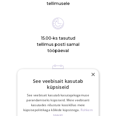
tellimusele
15.00-ks tasutud
tellimus posti samal
tööpäeval
×
See veebisait kasutab
30-päevane
küpsiseid
tagastusõigus
See veebisait kasutab kasutajakogemuse
parandamiseks küpsiseid. Meie veebisaiti
kasutades nõustute kooskõlas meie
küpsisepoliitikaga kõikide küpsistega.
Rohkem
SEOTUD TOOTED
teavet