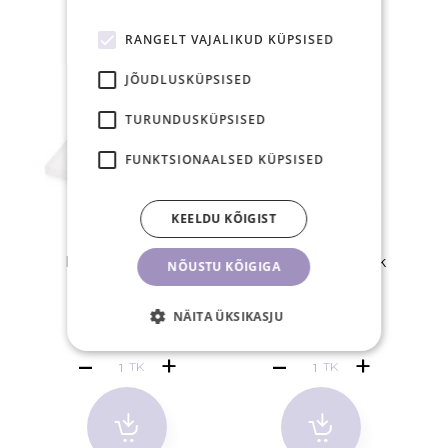
RANGELT VAJALIKUD KÜPSISED
JÕUDLUSKÜPSISED
TURUNDUSKÜPSISED
FUNKTSIONAALSED KÜPSISED
KEELDU KÕIGIST
Klaasist ripsme- ja
Liimisõrmus 100tk
NÕUSTU KÕIGIGA
liimialus
(kitsas)
5,90 €
9,20 €
NÄITA ÜKSIKASJU
TK
TK