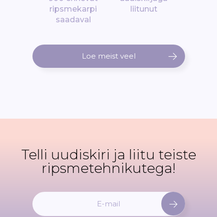
ripsmekarpi
liitunut
saadaval
Loe meist veel
Telli uudiskiri ja liitu teiste
ripsmetehnikutega!
L
i