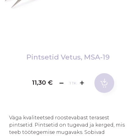
Skip
to
Pintsetid Vetus, MSA-19
the
beginning
of
11,30 €
TK
the
images
gallery
Väga kvaliteetsed roostevabast terasest
pintsetid. Pintsetid on tugevad ja kerged, mis
teeb töötegemise mugavaks. Sobivad