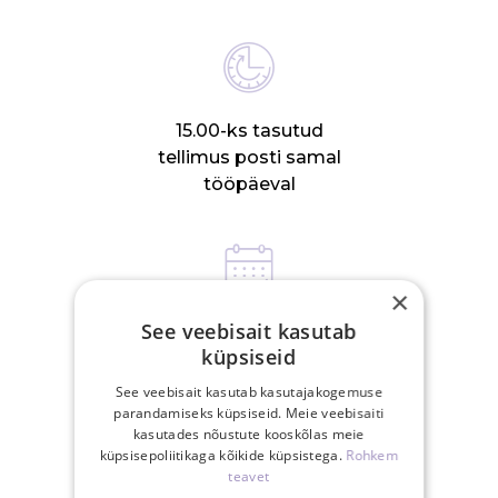
15.00-ks tasutud
tellimus posti samal
tööpäeval
×
See veebisait kasutab
30-päevane
küpsiseid
tagastusõigus
See veebisait kasutab kasutajakogemuse
parandamiseks küpsiseid. Meie veebisaiti
kasutades nõustute kooskõlas meie
SEOTUD TOOTED
küpsisepoliitikaga kõikide küpsistega.
Rohkem
teavet