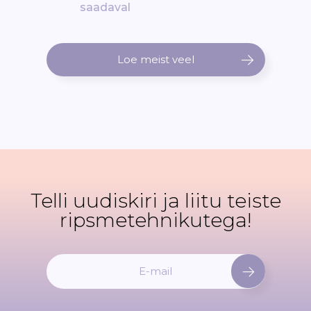
saadaval
Loe meist veel
Telli uudiskiri ja liitu teiste
ripsmetehnikutega!
L
i
i
t