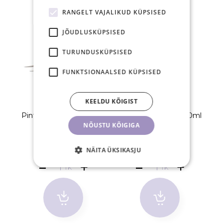
RANGELT VAJALIKUD KÜPSISED
JÕUDLUSKÜPSISED
TURUNDUSKÜPSISED
FUNKTSIONAALSED KÜPSISED
KEELDU KÕIGIST
Pintsetid Vetus, MSA-18
Eelhooldusvahend 10ml
NÕUSTU KÕIGIGA
11,30 €
7,70 €
NÄITA ÜKSIKASJU
TK
TK