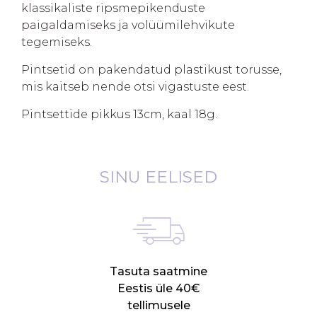
klassikaliste ripsmepikenduste
paigaldamiseks ja volüümilehvikute
tegemiseks.
Pintsetid on pakendatud plastikust torusse,
mis kaitseb nende otsi vigastuste eest.
Pintsettide pikkus 13cm, kaal 18g.
SINU EELISED
Tasuta saatmine
Eestis üle 40€
tellimusele