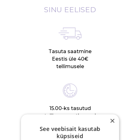
SINU EELISED
Tasuta saatmine
Eestis üle 40€
tellimusele
15.00-ks tasutud
tellimus posti samal
×
tööpäeval
See veebisait kasutab
küpsiseid