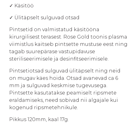
✓ Käsitöö
✓ Ülitäpselt sulguvad otsad
Pintsetid on valmistatud käsitööna
kirurgilisest terasest. Rose Gold toonis plasma
viimistlus kaitseb pintsette mustuse eest ning
tagab suurepärase vastupidavuse
steriliseerimisele ja desinfitseerimisele.
Pintsetiotsad sulguvad ülitäpselt ning neid
on mugav käes hoida. Otsad avanevad ca 6
mm ja sulguvad keskmise tugevusega.
Pintsette kasutatakse peamiselt ripsmete
eraldamiseks, need sobivad nii algajale kui
kogenud ripsmetehnikule.
Pikkus 120mm, kaal 17g.