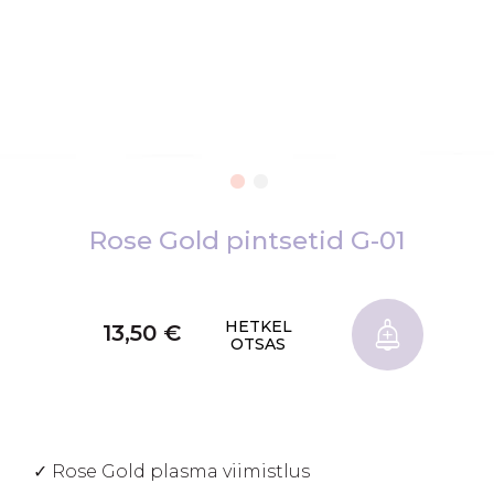
Skip
to
Rose Gold pintsetid G-01
the
beginning
of
HETKEL
13,50 €
the
OTSAS
images
gallery
✓ Rose Gold plasma viimistlus