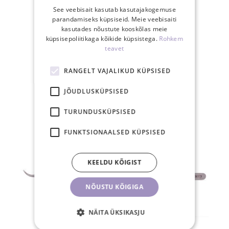
See veebisait kasutab kasutajakogemuse
parandamiseks küpsiseid. Meie veebisaiti
kasutades nõustute kooskõlas meie
küpsisepoliitikaga kõikide küpsistega.
Rohkem
30-päevane
teavet
tagastusõigus
RANGELT VAJALIKUD KÜPSISED
JÕUDLUSKÜPSISED
SEOTUD TOOTED
TURUNDUSKÜPSISED
FUNKTSIONAALSED KÜPSISED
KEELDU KÕIGIST
NÕUSTU KÕIGIGA
NÄITA ÜKSIKASJU