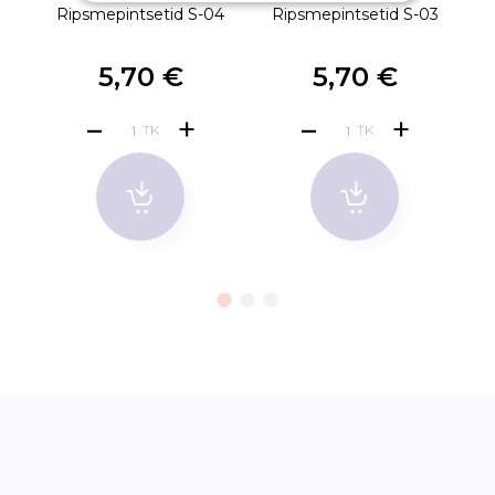
Ripsmepintsetid S-04
Ripsmepintsetid S-03
R
5,70 €
5,70 €
TK
TK