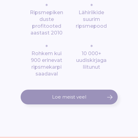
*
*
Ripsmepiken
Lähiriikide
duste
suurim
profitooted
ripsmepood
aastast 2010
*
*
Rohkem kui
10 000+
900 erinevat
uudiskirjaga
ripsmekarpi
liitunut
saadaval
Loe meist veel