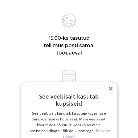
15.00-ks tasutud
tellimus posti samal
tööpäeval
×
30-päevane
See veebisait kasutab
tagastusõigus
küpsiseid
See veebisait kasutab kasutajakogemuse
parandamiseks küpsiseid. Meie veebisaiti
kasutades nõustute kooskõlas meie
SEOTUD TOOTED
küpsisepoliitikaga kõikide küpsistega.
Rohkem
teavet