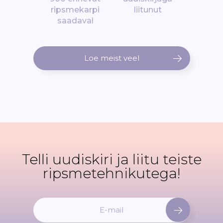
ripsmekarpi
liitunut
saadaval
Loe meist veel
Telli uudiskiri ja liitu teiste
ripsmetehnikutega!
L
i