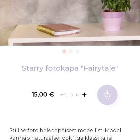
Skip
to
Starry fotokapa "Fairytale"
the
beginning
of
15,00 €
TK
the
images
gallery
Stiilne foto heledapäisest modellist. Modell
kannab naturaalse look´iga klassikalisi