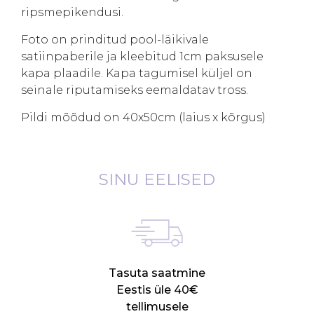
ripsmepikendusi.
Foto on prinditud pool-läikivale
satiinpaberile ja kleebitud 1cm paksusele
kapa plaadile. Kapa tagumisel küljel on
seinale riputamiseks eemaldatav tross.
Pildi mõõdud on 40x50cm (laius x kõrgus)
SINU EELISED
Tasuta saatmine
Eestis üle 40€
tellimusele