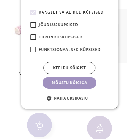
RANGELT VAJALIKUD KÜPSISED
soodus
JÕUDLUSKÜPSISED
TURUNDUSKÜPSISED
FUNKTSIONAALSED KÜPSISED
KEELDU KÕIGIST
Mikroharjad 2,5mm,
Starry fotokapa
S
4x100tk
"Volume"
NÕUSTU KÕIGIGA
14,00 €
15,00 €
NÄITA ÜKSIKASJU
19,60 €
HETKEL OTSAS
TK