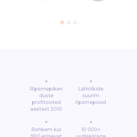
*
*
Ripsmepiken
Lähiriikide
duste
suurim
profitooted
ripsmepood
aastast 2010
*
*
Rohkem kui
10 000+
900 erinevat
uudiskirjaga