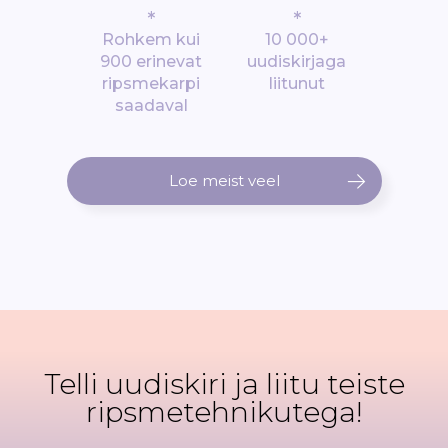
*
*
Rohkem kui
10 000+
900 erinevat
uudiskirjaga
ripsmekarpi
liitunut
saadaval
Loe meist veel
Telli uudiskiri ja liitu teiste
ripsmetehnikutega!