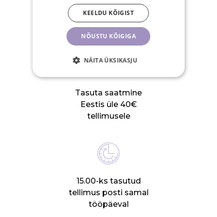
KEELDU KÕIGIST
SINU EELISED
NÕUSTU KÕIGIGA
NÄITA ÜKSIKASJU
Tasuta saatmine
Eestis üle 40€
tellimusele
15.00-ks tasutud
tellimus posti samal
tööpäeval