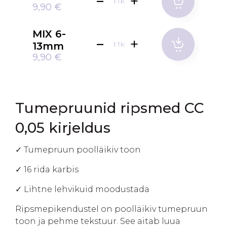
TK
9,90 €
MIX 6-
13mm
TK
9,90 €
Tumepruunid ripsmed CC
0,05 kirjeldus
✓ Tumepruun poolläikiv toon
✓ 16 rida karbis
✓ Lihtne lehvikuid moodustada
Ripsmepikendustel on poolläikiv tumepruun
toon ja pehme tekstuur. See aitab luua