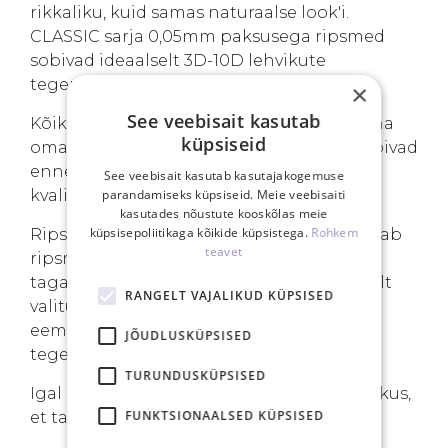
rikkaliku, kuid samas naturaalse look'i.
CLASSIC sarja 0,05mm paksusega ripsmed
sobivad ideaalselt 3D-10D lehvikute
tegemiseks.
×
See veebisait kasutab
Kõik meie ripsmed valmistatakse käsitööna
küpsiseid
oma ala kogenud meistrite poolt ning läbivad
enne meie lattu saabumist range
See veebisait kasutab kasutajakogemuse
kvaliteedikontrolli.
parandamiseks küpsiseid. Meie veebisaiti
kasutades nõustute kooskõlas meie
küpsisepoliitikaga kõikide küpsistega.
Rohkem
Ripsmete spetsiaalne poolläikiv pind annab
teavet
ripsmeliimiga tugevama haakuvuse ning
tagab ripsmete parema püsivuse. Hoolikalt
RANGELT VAJALIKUD KÜPSISED
valitud teip teeb ripsmekarva ribalt
eemaldamise lihtsaks ja ribal lehvikute
JÕUDLUSKÜPSISED
tegemise mugavaks.
TURUNDUSKÜPSISED
Igal ripsmeribal on kirjas ripsmekarva pikkus,
FUNKTSIONAALSED KÜPSISED
et tagada kiirem ja muretum tööprotsess.