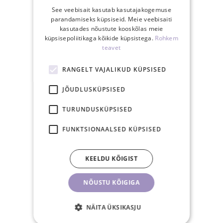
See veebisait kasutab kasutajakogemuse
SINU EELISED
parandamiseks küpsiseid. Meie veebisaiti
kasutades nõustute kooskõlas meie
küpsisepoliitikaga kõikide küpsistega.
Rohkem
teavet
RANGELT VAJALIKUD KÜPSISED
Tasuta saatmine
JÕUDLUSKÜPSISED
Eestis üle 40€
tellimusele
TURUNDUSKÜPSISED
FUNKTSIONAALSED KÜPSISED
KEELDU KÕIGIST
15.00-ks tasutud
NÕUSTU KÕIGIGA
tellimus posti samal
tööpäeval
NÄITA ÜKSIKASJU