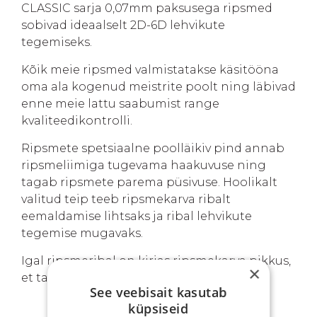
CLASSIC sarja 0,07mm paksusega ripsmed
sobivad ideaalselt 2D-6D lehvikute
tegemiseks.
Kõik meie ripsmed valmistatakse käsitööna
oma ala kogenud meistrite poolt ning läbivad
enne meie lattu saabumist range
kvaliteedikontrolli.
Ripsmete spetsiaalne poolläikiv pind annab
ripsmeliimiga tugevama haakuvuse ning
tagab ripsmete parema püsivuse. Hoolikalt
valitud teip teeb ripsmekarva ribalt
eemaldamise lihtsaks ja ribal lehvikute
tegemise mugavaks.
Igal ripsmeribal on kirjas ripsmekarva pikkus,
×
et tagada kiirem ja muretum tööprotsess.
See veebisait kasutab
küpsiseid