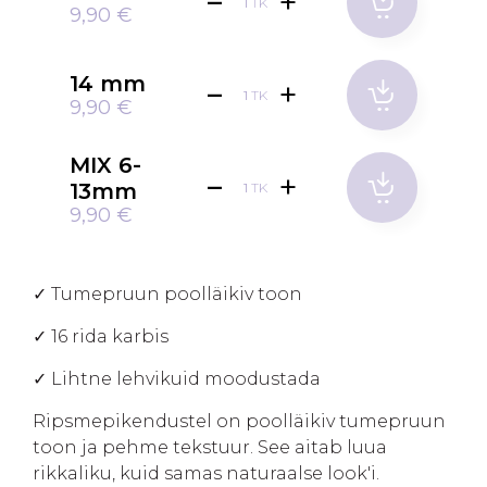
TK
9,90 €
14 mm
TK
9,90 €
MIX 6-
13mm
TK
9,90 €
✓ Tumepruun poolläikiv toon
✓ 16 rida karbis
✓ Lihtne lehvikuid moodustada
Ripsmepikendustel on poolläikiv tumepruun
toon ja pehme tekstuur. See aitab luua
rikkaliku, kuid samas naturaalse look'i.