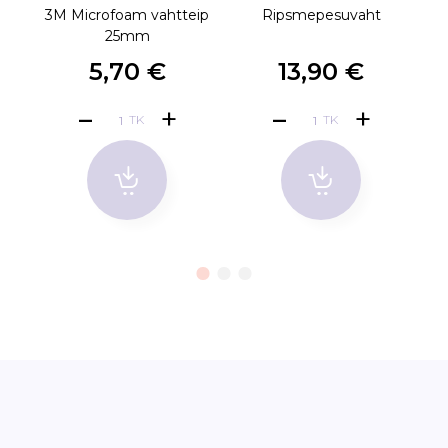
3M Microfoam vahtteip
Ripsmepesuvaht
R
25mm
5,70 €
13,90 €
TK
TK