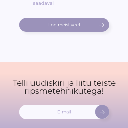
saadaval
Loe meist veel
Telli uudiskiri ja liitu teiste
ripsmetehnikutega!
L
i
i
t