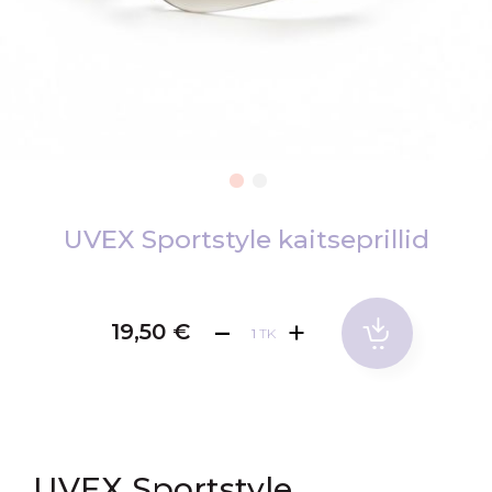
Skip
to
UVEX Sportstyle kaitseprillid
the
beginning
of
19,50 €
TK
the
images
gallery
UVEX Sportstyle