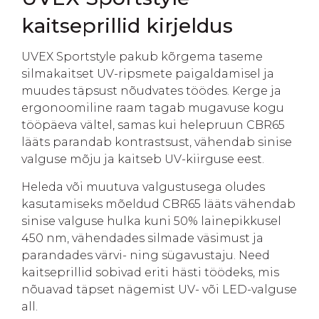
kaitseprillid kirjeldus
UVEX Sportstyle pakub kõrgema taseme
silmakaitset UV-ripsmete paigaldamisel ja
muudes täpsust nõudvates töödes. Kerge ja
ergonoomiline raam tagab mugavuse kogu
tööpäeva vältel, samas kui helepruun CBR65
lääts parandab kontrastsust, vähendab sinise
valguse mõju ja kaitseb UV-kiirguse eest.
Heleda või muutuva valgustusega oludes
kasutamiseks mõeldud CBR65 lääts vähendab
sinise valguse hulka kuni 50% lainepikkusel
450 nm, vähendades silmade väsimust ja
parandades värvi- ning sügavustaju. Need
kaitseprillid sobivad eriti hästi töödeks, mis
nõuavad täpset nägemist UV- või LED-valguse
all.