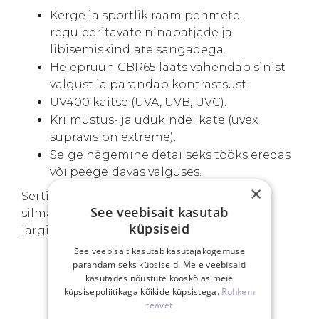
Kerge ja sportlik raam pehmete,
reguleeritavate ninapatjade ja
libisemiskindlate sangadega.
Helepruun CBR65 lääts vähendab sinist
valgust ja parandab kontrastsust.
UV400 kaitse (UVA, UVB, UVC).
Kriimustus- ja udukindel kate (uvex
supravision extreme).
Selge nägemine detailseks tööks eredas
või peegeldavas valguses.
×
Sertifitseeritud standardite EN 166 (isiklik
See veebisait kasutab
silmakaitse) ja EN 172 (päikesekaitse filtrid)
küpsiseid
järgi.
See veebisait kasutab kasutajakogemuse
parandamiseks küpsiseid. Meie veebisaiti
kasutades nõustute kooskõlas meie
SINU EELISED
küpsisepoliitikaga kõikide küpsistega.
Rohkem
teavet