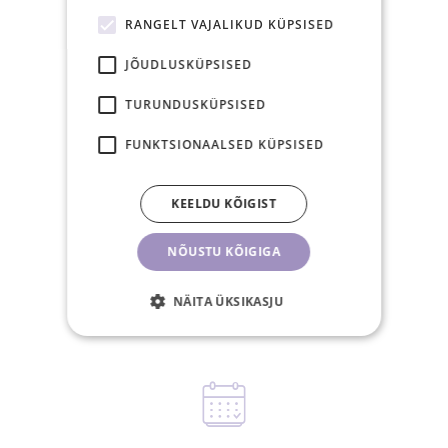
RANGELT VAJALIKUD KÜPSISED
JÕUDLUSKÜPSISED
Tasuta saatmine
TURUNDUSKÜPSISED
Eestis üle 40€
FUNKTSIONAALSED KÜPSISED
tellimusele
KEELDU KÕIGIST
NÕUSTU KÕIGIGA
15.00-ks tasutud
NÄITA ÜKSIKASJU
tellimus posti samal
tööpäeval