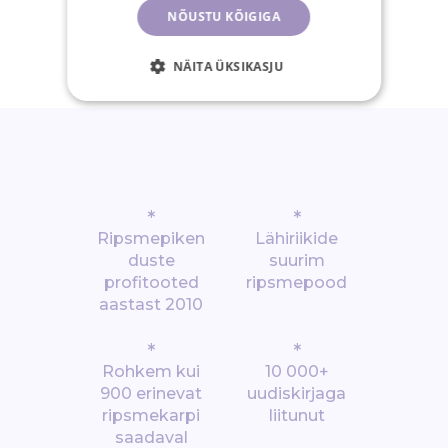
tagastusõigus
NÕUSTU KÕIGIGA
NÄITA ÜKSIKASJU
*
*
Ripsmepiken
Lähiriikide
duste
suurim
profitooted
ripsmepood
aastast 2010
*
*
Rohkem kui
10 000+
900 erinevat
uudiskirjaga
ripsmekarpi
liitunut
saadaval