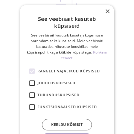
×
See veebisait kasutab
Tasuta saatmine
küpsiseid
Eestis üle 40€
See veebisait kasutab kasutajakogemuse
tellimusele
parandamiseks küpsiseid. Meie veebisaiti
kasutades nõustute kooskõlas meie
küpsisepoliitikaga kõikide küpsistega.
Rohkem
teavet
RANGELT VAJALIKUD KÜPSISED
15.00-ks tasutud
JÕUDLUSKÜPSISED
tellimus posti samal
tööpäeval
TURUNDUSKÜPSISED
FUNKTSIONAALSED KÜPSISED
KEELDU KÕIGIST
30-päevane