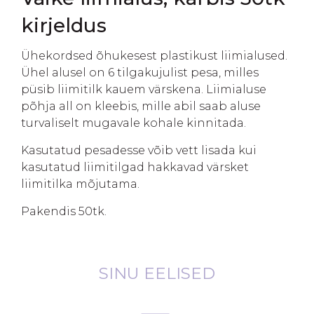
kirjeldus
Ühekordsed õhukesest plastikust liimialused.
Ühel alusel on 6 tilgakujulist pesa, milles
püsib liimitilk kauem värskena. Liimialuse
põhja all on kleebis, mille abil saab aluse
turvaliselt mugavale kohale kinnitada.
Kasutatud pesadesse võib vett lisada kui
kasutatud liimitilgad hakkavad värsket
liimitilka mõjutama.
Pakendis 50tk.
SINU EELISED