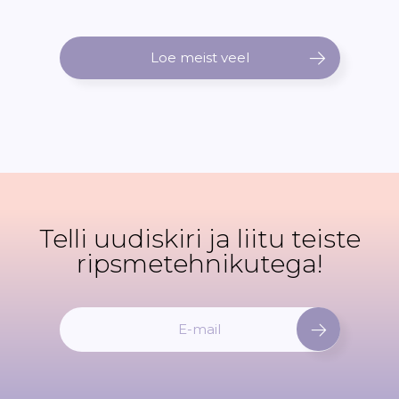
Loe meist veel
Telli uudiskiri ja liitu teiste
ripsmetehnikutega!
L
i
i
t
u