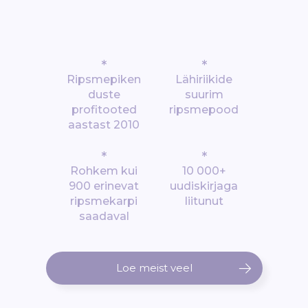
*
*
Ripsmepiken
Lähiriikide
duste
suurim
profitooted
ripsmepood
aastast 2010
*
*
Rohkem kui
10 000+
900 erinevat
uudiskirjaga
ripsmekarpi
liitunut
saadaval
Loe meist veel