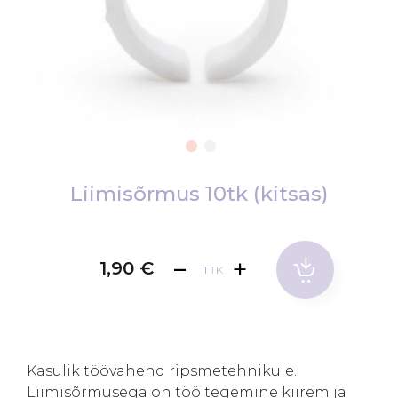
Skip
to
Liimisõrmus 10tk (kitsas)
the
beginning
of
1,90 €
TK
the
images
gallery
Kasulik töövahend ripsmetehnikule.
Liimisõrmusega on töö tegemine kiirem ja