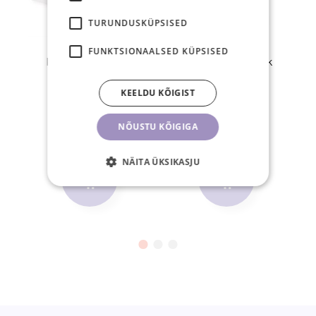
TURUNDUSKÜPSISED
FUNKTSIONAALSED KÜPSISED
Klaasist ripsme- ja
Liimisõrmus 100tk
liimialus
(kitsas)
KEELDU KÕIGIST
5,90 €
9,20 €
NÕUSTU KÕIGIGA
TK
TK
NÄITA ÜKSIKASJU