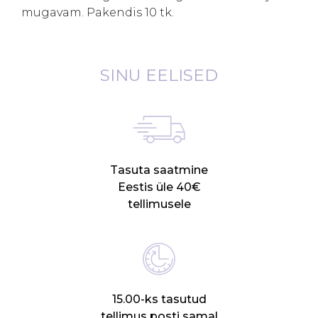
mugavam. Pakendis 10 tk.
SINU EELISED
Tasuta saatmine
Eestis üle 40€
tellimusele
15.00-ks tasutud
tellimus posti samal