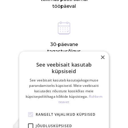
tööpäeval
30-päevane
tagastusõigus
×
See veebisait kasutab
küpsiseid
SEOTUD TOOTED
See veebisait kasutab kasutajakogemuse
parandamiseks küpsiseid. Meie veebisaiti
kasutades nõustute kooskõlas meie
küpsisepoliitikaga kõikide küpsistega.
Rohkem
teavet
RANGELT VAJALIKUD KÜPSISED
JÕUDLUSKÜPSISED