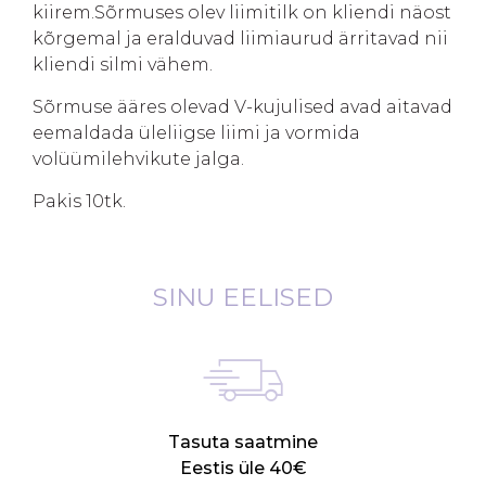
kiirem.Sõrmuses olev liimitilk on kliendi näost
kõrgemal ja eralduvad liimiaurud ärritavad nii
kliendi silmi vähem.
Sõrmuse ääres olevad V-kujulised avad aitavad
eemaldada üleliigse liimi ja vormida
volüümilehvikute jalga.
Pakis 10tk.
SINU EELISED
Tasuta saatmine
Eestis üle 40€