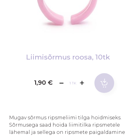
Skip
to
Liimisõrmus roosa, 10tk
the
beginning
of
1,90 €
TK
the
images
gallery
Mugav sõrmus ripsmeliimi tilga hoidmiseks.
Sõrmusega saad hoida liimitilka ripsmetele
lähemal ja sellega on ripsmete paigaldamine