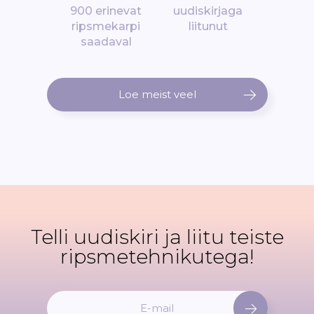
900 erinevat
uudiskirjaga
ripsmekarpi
liitunut
saadaval
Loe meist veel
Telli uudiskiri ja liitu teiste
ripsmetehnikutega!
L
i