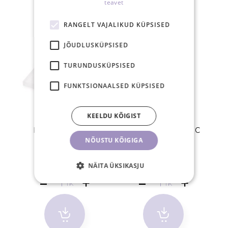
teavet
RANGELT VAJALIKUD KÜPSISED
JÕUDLUSKÜPSISED
TURUNDUSKÜPSISED
FUNKTSIONAALSED KÜPSISED
KEELDU KÕIGIST
Klaasist ripsme- ja
Ripsmeliim ELASTIC
Li
NÕUSTU KÕIGIGA
liimialus
5,90 €
23,50 €
NÄITA ÜKSIKASJU
TK
TK