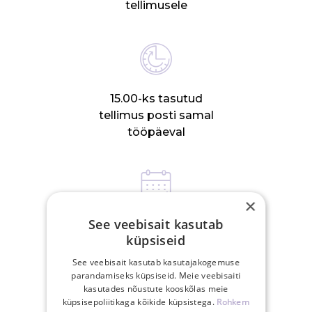
tellimusele
15.00-ks tasutud
tellimus posti samal
tööpäeval
×
See veebisait kasutab
30-päevane
küpsiseid
tagastusõigus
See veebisait kasutab kasutajakogemuse
parandamiseks küpsiseid. Meie veebisaiti
kasutades nõustute kooskõlas meie
SEOTUD TOOTED
küpsisepoliitikaga kõikide küpsistega.
Rohkem