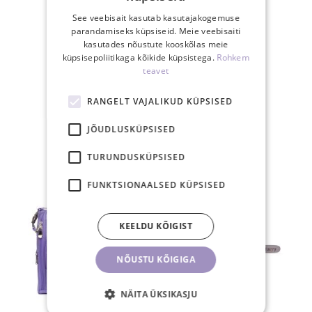
See veebisait kasutab kasutajakogemuse
parandamiseks küpsiseid. Meie veebisaiti
kasutades nõustute kooskõlas meie
küpsisepoliitikaga kõikide küpsistega.
Rohkem
30-päevane
teavet
tagastusõigus
RANGELT VAJALIKUD KÜPSISED
JÕUDLUSKÜPSISED
SEOTUD TOOTED
TURUNDUSKÜPSISED
FUNKTSIONAALSED KÜPSISED
KEELDU KÕIGIST
NÕUSTU KÕIGIGA
NÄITA ÜKSIKASJU