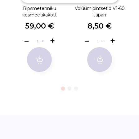
Ripsmetehniku
Volüümipintsetid V1-60
V
kosmeetikakott
Japan
59,00 €
8,50 €
TK
TK