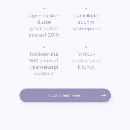
*
*
Ripsmepiken
Lähiriikide
duste
suurim
profitooted
ripsmepood
aastast 2010
*
*
Rohkem kui
10 000+
900 erinevat
uudiskirjaga
ripsmekarpi
liitunut
saadaval
Loe meist veel