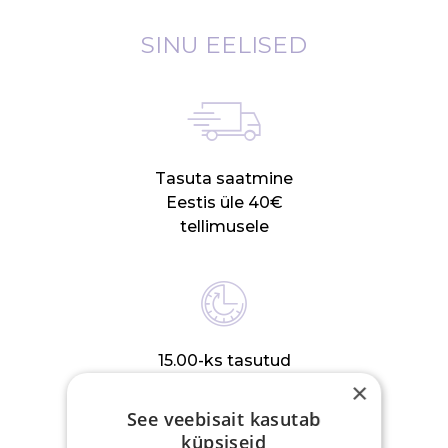
SINU EELISED
Tasuta saatmine
Eestis üle 40€
tellimusele
15.00-ks tasutud
tellimus posti samal
×
tööpäeval
See veebisait kasutab
küpsiseid