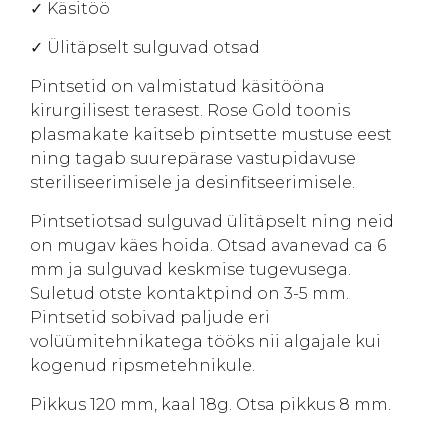
✓ Käsitöö
✓ Ülitäpselt sulguvad otsad
Pintsetid on valmistatud käsitööna
kirurgilisest terasest. Rose Gold toonis
plasmakate kaitseb pintsette mustuse eest
ning tagab suurepärase vastupidavuse
steriliseerimisele ja desinfitseerimisele.
Pintsetiotsad sulguvad ülitäpselt ning neid
on mugav käes hoida. Otsad avanevad ca 6
mm ja sulguvad keskmise tugevusega.
Suletud otste kontaktpind on 3-5 mm.
Pintsetid sobivad paljude eri
volüümitehnikatega tööks nii algajale kui
kogenud ripsmetehnikule.
Pikkus 120 mm, kaal 18g. Otsa pikkus 8 mm.