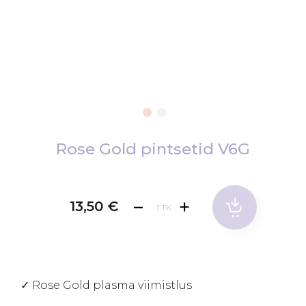
Skip
to
Rose Gold pintsetid V6G
the
beginning
of
13,50 €
TK
the
images
gallery
✓ Rose Gold plasma viimistlus